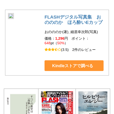
FLASHデジタル写真集 お
のののか ほろ酔いEカップ
おのののか(著), 細居幸次郎(写真)
価格：
1,296
円 ポイント：
648
pt（
50%
）
(3.5)
2件のレビュー
Kindleストアで調べる