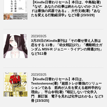
【Kindle日替わりセール】本日は、中島聡(著)
『なぜ、あなたの仕事は終わらないのか スピー
ドは最強の武器である』、大竹文雄(著)『あな
たを変える行動経済学』など3冊 [23/3/29]
2023/03/25
3月25日のKindle新刊は「その着せ替え人形は
恋をする 11巻」「幼女戦記(27)」「機動戦士ガ
ンダム MSV-R ジョニー・ライデンの帰還(25)」
など511冊
2023/03/25
【Kindle日替わりセール】本日は、
Testosterone(著)『超筋トレが最強のソリュー
ションである 筋肉が人生を変える超科学的な
理由』、平山令明(著)『暗記しないで化学入
門 新訂版 電子を見れば化学はわかる』など3
冊 [23/3/25]