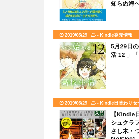
知らぬ海へ』
2019/05/29
-
Kindle発売情報
5月29日
活 12 」
2019/05/29
-
Kindle日替わり
【Kind
シュクラフ
さし木・つ