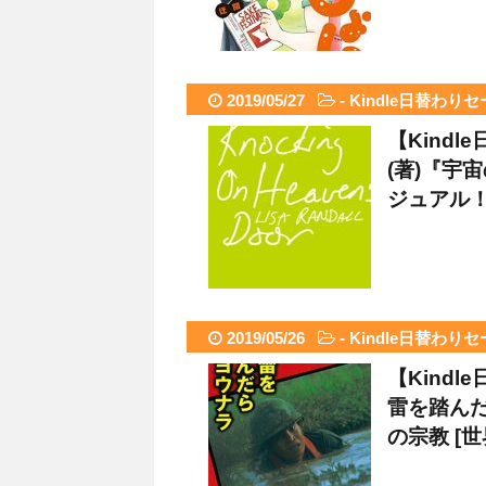
2019/05/27
-
Kindle日替わり
【Kind
(著)『宇
ジュアル！ 
2019/05/26
-
Kindle日替わり
【Kind
雷を踏んだ
の宗教 [世