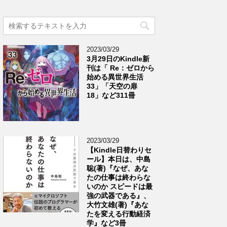
2023/03/29
3月29日のKindle新
刊は「 Re：ゼロから
始める異世界生活
33」「天空の扉
18」など311冊
2023/03/29
【Kindle日替わりセ
ール】本日は、中島
聡(著)『なぜ、あな
たの仕事は終わらな
いのか スピードは最
強の武器である』、
大竹文雄(著)『あな
たを変える行動経済
学』など3冊