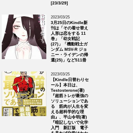
[23/3/29]
2023/03/25
3月25日のKindle新
刊は「その着せ替え
人形は恋をする 11
巻」「幼女戦記
(27)」「機動戦士ガ
ンダム MSV-R ジョ
ニー・ライデンの帰
還(25)」など511冊
2023/03/25
【Kindle日替わりセ
ール】本日は、
Testosterone(著)
『超筋トレが最強の
ソリューションであ
る 筋肉が人生を変
える超科学的な理
由』、平山令明(著)
『暗記しないで化学
入門 新訂版 電子
を見れば化学はわか