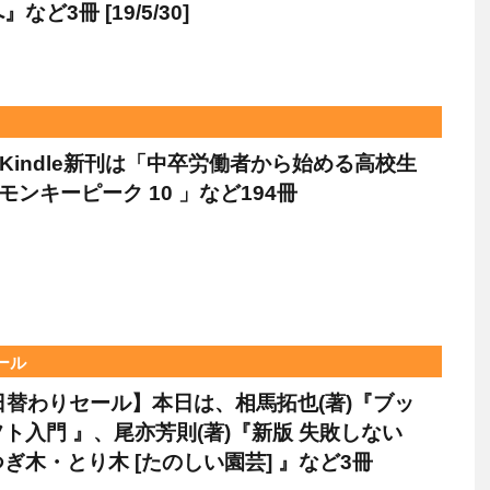
など3冊 [19/5/30]
のKindle新刊は「中卒労働者から始める高校生
「モンキーピーク 10 」など194冊
セール
le日替わりセール】本日は、相馬拓也(著)『ブッ
ト入門 』、尾亦芳則(著)『新版 失敗しない
ぎ木・とり木 [たのしい園芸] 』など3冊