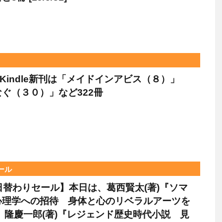
のKindle新刊は「メイドインアビス（８）」
ぐ（３０）」など322冊
セール
le日替わりセール】本日は、葛西賢太(著)『ソマ
心理学への招待 身体と心のリベラルアーツを
、隆慶一郎(著)『レジェンド歴史時代小説 見