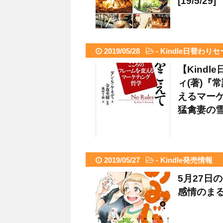
[19/5/29]
2019/05/28
-
Kindle日替わり
【Kind
ィ(著)『
えるマーケ
猛禽妻の雪国
2019/05/27
-
Kindle発売情報
5月27日
感情のまる