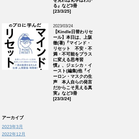
る』など3冊
[23/3/25]
2023/03/24
【Kindle日替わりセ
ール】本日は、上阪
徹(著)『マインド・
リセット 不安・不
満・不可能をプラス
に変える思考習
慣』、ジェシカ・イ
ースト(編集)他『イ
ーロン・マスクの生
声 本人自らの発言
だからこそ見える真
実』など3冊
[23/3/24]
アーカイブ
2023年3月
2022年12月