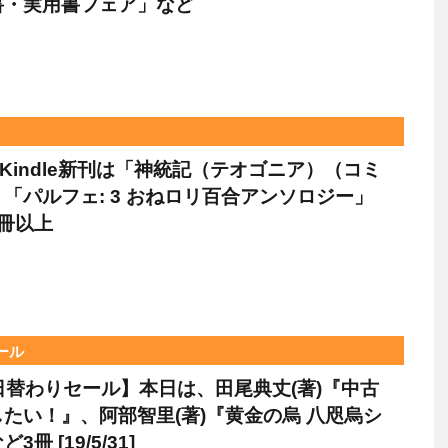
書・実用書フェア」など
のKindle新刊は「神統記（テオゴニア）（コミ
「パルフェ: 3 おねロリ百合アンソロジー」
0冊以上
セール
le日替わりセール】本日は、田尾典丈(著)『中古
たい！』、阿部智里(著)『黄金の烏 八咫烏シ
冊 [19/5/31]