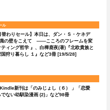
セール
le日替わりセール】本日は、ダン・Ｓ・ケネデ
常識の壁をこえて ――こころのフレームを変
ティング哲学 』、白樺鹿夜(著)『北欧貴族と
狩り暮らし １』など3冊 [19/5/28]
のKindle新刊は「のみじょし（６） 」「恋愛
でない幼馴染漫画 (2)」など98冊