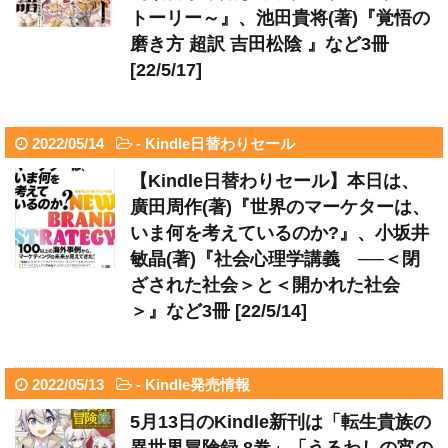
トーリー～』、池田貴将(著)『覚悟の
磨き方 超訳 吉田松陰 』など3冊
[22/5/17]
2022/05/14
-
Kindle日替わりセール
【Kindle日替わりセール】本日は、
廣田周作(著)『世界のマーケターは、
いま何を考えているのか?』、小坂井
敏晶(著)『社会心理学講義 ──＜閉
ざされた社会＞と＜開かれた社会
＞』など3冊 [22/5/14]
2022/05/13
-
Kindle発売情報
5月13日のKindle新刊は「転生貴族の