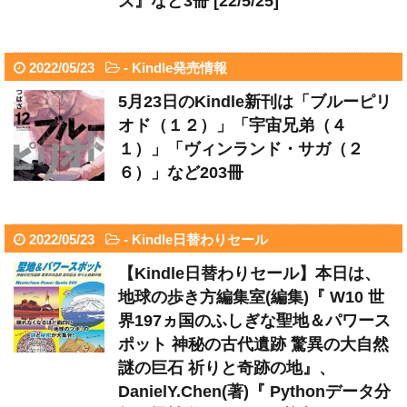
ズ』など3冊 [22/5/25]
2022/05/23
-
Kindle発売情報
5月23日のKindle新刊は「ブルーピリ
オド（１２）」「宇宙兄弟（４
１）」「ヴィンランド・サガ（２
６）」など203冊
2022/05/23
-
Kindle日替わりセール
【Kindle日替わりセール】本日は、
地球の歩き方編集室(編集)『 W10 世
界197ヵ国のふしぎな聖地＆パワース
ポット 神秘の古代遺跡 驚異の大自然
謎の巨石 祈りと奇跡の地』、
DanielY.Chen(著)『 Pythonデータ分