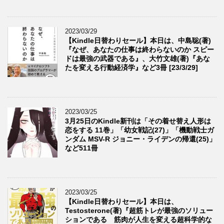
2023/03/29
【Kindle日替わりセール】本日は、中島聡(著)
『なぜ、あなたの仕事は終わらないのか スピー
ドは最強の武器である』、大竹文雄(著)『あな
たを変える行動経済学』など3冊 [23/3/29]
2023/03/25
3月25日のKindle新刊は「その着せ替え人形は
恋をする 11巻」「幼女戦記(27)」「機動戦士ガ
ンダム MSV-R ジョニー・ライデンの帰還(25)」
など511冊
2023/03/25
【Kindle日替わりセール】本日は、
Testosterone(著)『超筋トレが最強のソリュー
ションである 筋肉が人生を変える超科学的な