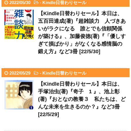
2022/05/30
-
Kindle日替わりセール
【Kindle日替わりセール】本日は、
五百田達成(著)『超雑談力 人づきあ
いがラクになる 誰とでも信頼関係
が築ける』、加藤俊徳(著)『「優しす
ぎて損ばかり」がなくなる感情脳の
鍛え方』など3冊 [22/5/30]
2022/05/29
-
Kindle日替わりセール
【Kindle日替わりセール】本日は、
手塚治虫(著)『奇子 1 』、池上彰
(著)『おとなの教養３ 私たちは、ど
んな未来を生きるのか？』など3冊
[22/5/29]