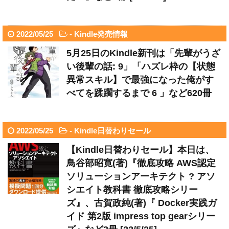
2022/05/25
-
Kindle発売情報
5月25日のKindle新刊は「先輩がうざ
い後輩の話: 9」「ハズレ枠の【状態
異常スキル】で最強になった俺がす
べてを蹂躙するまで 6 」など620冊
2022/05/25
-
Kindle日替わりセール
【Kindle日替わりセール】本日は、
鳥谷部昭寛(著)『徹底攻略 AWS認定
ソリューションアーキテクト ? アソ
シエイト教科書 徹底攻略シリー
ズ』、古賀政純(著)『 Docker実践ガ
イド 第2版 impress top gearシリー