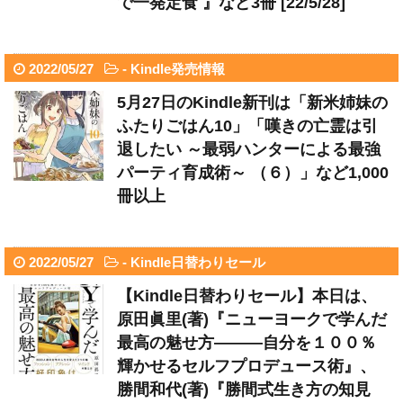
で一発定食 』など3冊 [22/5/28]
2022/05/27
-
Kindle発売情報
5月27日のKindle新刊は「新米姉妹の
ふたりごはん10」「嘆きの亡霊は引
退したい ～最弱ハンターによる最強
パーティ育成術～ （６）」など1,000
冊以上
2022/05/27
-
Kindle日替わりセール
【Kindle日替わりセール】本日は、
原田眞里(著)『ニューヨークで学んだ
最高の魅せ方―――自分を１００％
輝かせるセルフプロデュース術』、
勝間和代(著)『勝間式生き方の知見