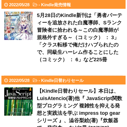
2022/05/28
-
Kindle発売情報
5月28日のKindle新刊は「勇者パーテ
ィーを追放された白魔導師、Sランク
冒険者に拾われる～この白魔導師が
規格外すぎる～（コミック） ： 3」
「クラス転移で俺だけハブられたの
で、同級生ハーレム作ることにした
（コミック） ： 6」など225冊
2022/05/28
-
Kindle日替わりセール
【Kindle日替わりセール】本日は、
LuisAtencio(著)他『 JavaScript関数
型プログラミング 複雑性を抑える発
想と実践法を学ぶ impress top gear
シリーズ 』、澁谷梨絵(著)『炊飯器