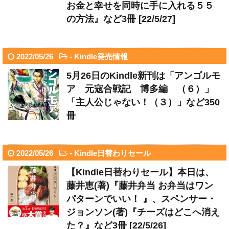
お金と幸せを同時に手に入れる５５
の方法』など3冊 [22/5/27]
2022/05/26
-
Kindle発売情報
5月26日のKindle新刊は「アンゴルモ
ア 元寇合戦記 博多編 （６）」
「主人公じゃない！（３）」など350
冊
2022/05/26
-
Kindle日替わりセール
【Kindle日替わりセール】本日は、
藤井恵(著)『藤井弁当 お弁当はワン
パターンでいい！ 』、スペンサー・
ジョンソン(著)『チーズはどこへ消え
た？』など3冊 [22/5/26]