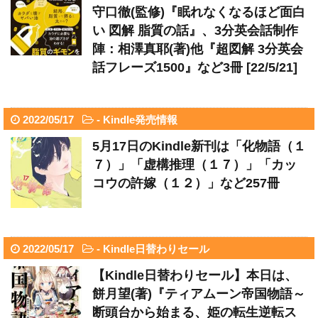
守口徹(監修)『眠れなくなるほど面白
い 図解 脂質の話』、3分英会話制作
陣：相澤真耶(著)他『超図解 3分英会
話フレーズ1500』など3冊 [22/5/21]
2022/05/17
-
Kindle発売情報
5月17日のKindle新刊は「化物語（１
７）」「虚構推理（１７）」「カッ
コウの許嫁（１２）」など257冊
2022/05/17
-
Kindle日替わりセール
【Kindle日替わりセール】本日は、
餅月望(著)『ティアムーン帝国物語～
断頭台から始まる、姫の転生逆転ス