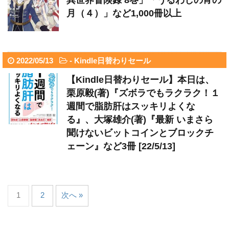
異世界冒険録 8巻」「うるわしの宵の
月（４）」など1,000冊以上
2022/05/13
-
Kindle日替わりセール
【Kindle日替わりセール】本日は、
栗原毅(著)『ズボラでもラクラク！１
週間で脂肪肝はスッキリよくな
る』、大塚雄介(著)『最新 いまさら
聞けないビットコインとブロックチ
ェーン』など3冊 [22/5/13]
1
2
次へ »