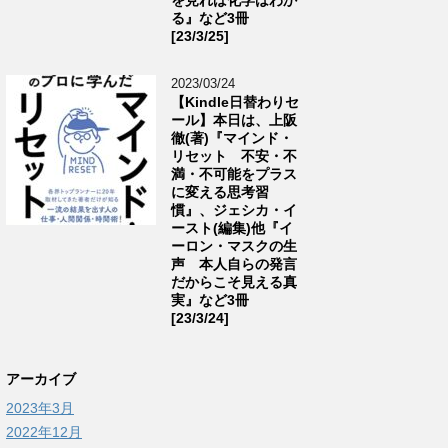
る』など3冊
[23/3/25]
2023/03/24
【Kindle日替わりセ
ール】本日は、上阪
徹(著)『マインド・
リセット 不安・不
満・不可能をプラス
に変える思考習
慣』、ジェシカ・イ
ースト(編集)他『イ
ーロン・マスクの生
声 本人自らの発言
だからこそ見える真
実』など3冊
[23/3/24]
アーカイブ
2023年3月
2022年12月