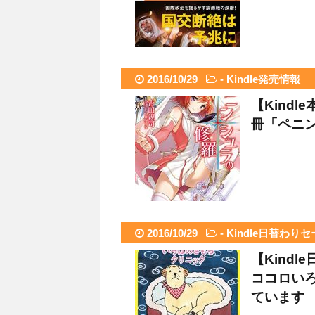
2016/10/29
-
Kindle発売情報
【Kindl
冊「ペニ
2016/10/29
-
Kindle日替わり
【Kind
ココロいろ
ています