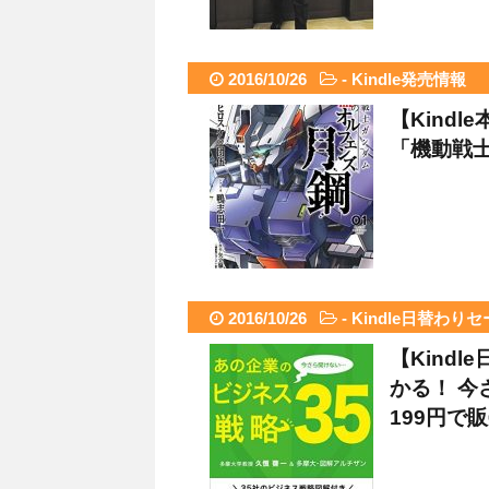
2016/10/26
-
Kindle発売情報
【Kindl
「機動戦士
2016/10/26
-
Kindle日替わり
【Kind
かる！ 今
199円で