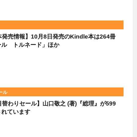
e本発売情報】10月8日発売のKindle本は264冊
ール トルネード」ほか
セール
e日替わりセール】山口敬之 (著)『総理』が599
されています