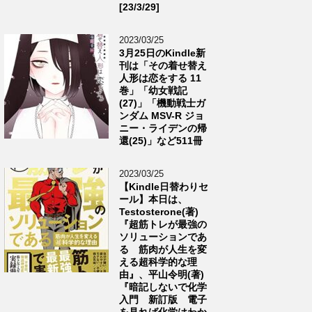
[23/3/29]
2023/03/25
3月25日のKindle新
刊は「その着せ替え
人形は恋をする 11
巻」「幼女戦記
(27)」「機動戦士ガ
ンダム MSV-R ジョ
ニー・ライデンの帰
還(25)」など511冊
2023/03/25
【Kindle日替わりセ
ール】本日は、
Testosterone(著)
『超筋トレが最強の
ソリューションであ
る 筋肉が人生を変
える超科学的な理
由』、平山令明(著)
『暗記しないで化学
入門 新訂版 電子
を見れば化学はわか