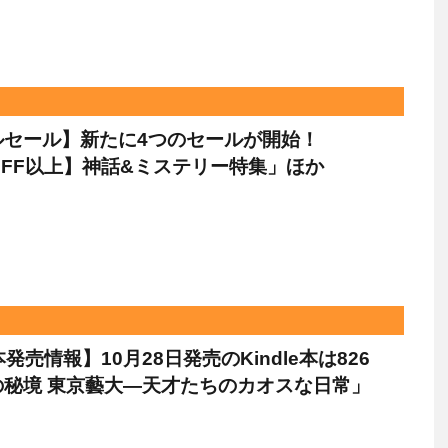
ルセール】新たに4つのセールが開始！
OFF以上】神話&ミステリー特集」ほか
e本発売情報】10月28日発売のKindle本は826
の秘境 東京藝大―天才たちのカオスな日常」