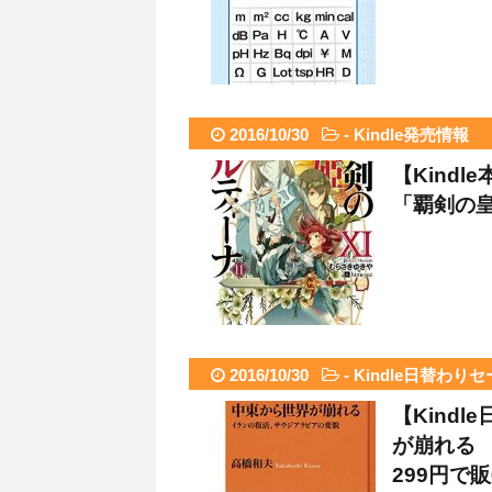
2016/10/30
-
Kindle発売情報
【Kindl
「覇剣の皇
2016/10/30
-
Kindle日替わり
【Kind
が崩れる
299円で