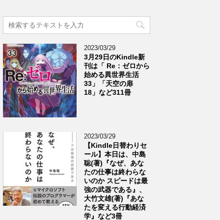
2023/03/29
3月29日のKindle新
刊は「 Re：ゼロから
始める異世界生活
33」「天空の扉
18」など311冊
2023/03/29
【Kindle日替わりセ
ール】本日は、中島
聡(著)『なぜ、あな
たの仕事は終わらな
いのか スピードは最
強の武器である』、
大竹文雄(著)『あな
たを変える行動経済
学』など3冊