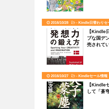
2016/10/28
-
Kindle日替わり
【Kind
ブな国デン
売されて
2016/10/27
-
Kindleセール情報
【Kind
して「蒼穹