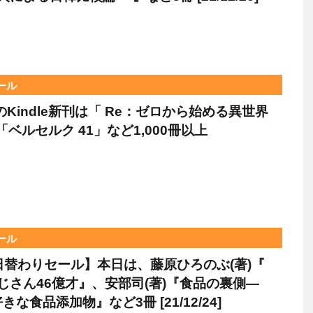
セール
日のKindle新刊は「 Re：ゼロから始める異世界
「ベルセルク 41」など1,000冊以上
セール
le日替わりセール】本日は、藤原ひろのぶ(著)『
おじさん46億才』、安部司(著)『食品の裏側―
な食品添加物』など3冊 [21/12/24]