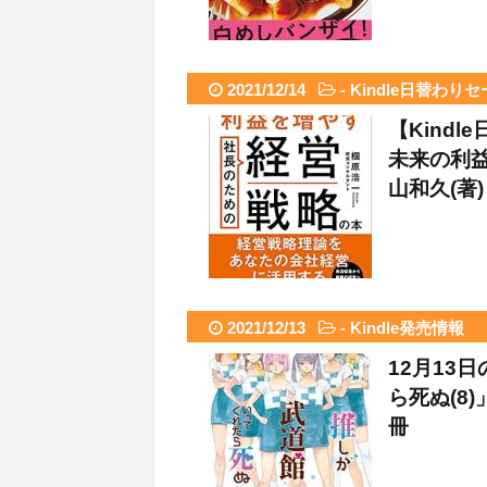
2021/12/14
-
Kindle日替わり
【Kind
未来の利
山和久(著)
2021/12/13
-
Kindle発売情報
12月13
ら死ぬ(8
冊