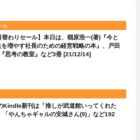
セール
le日替わりセール】本日は、椢原浩一(著)『今と
益を増やす社長のための経営戦略の本』、戸田
『思考の教室』など3冊 [21/12/14]
日のKindle新刊は「推しが武道館いってくれた
)」「やんちゃギャルの安城さん(9)」など192