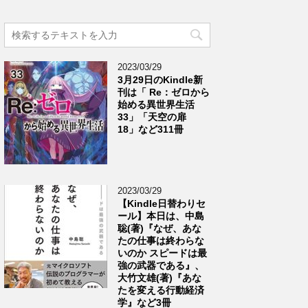
2023/03/29
3月29日のKindle新
刊は「 Re：ゼロから
始める異世界生活
33」「天空の扉
18」など311冊
2023/03/29
【Kindle日替わりセ
ール】本日は、中島
聡(著)『なぜ、あな
たの仕事は終わらな
いのか スピードは最
強の武器である』、
大竹文雄(著)『あな
たを変える行動経済
学』など3冊