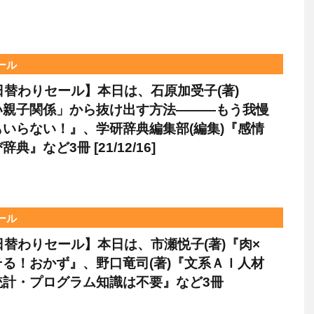
セール
le日替わりセール】本日は、石原加受子(著)
い親子関係」から抜け出す方法―――もう我慢
いらない！』、学研辞典編集部(編集)『感情
典』など3冊 [21/12/16]
セール
le日替わりセール】本日は、市瀬悦子(著)『肉×
る！おかず』、野口竜司(著)『文系ＡＩ人材
統計・プログラム知識は不要』など3冊