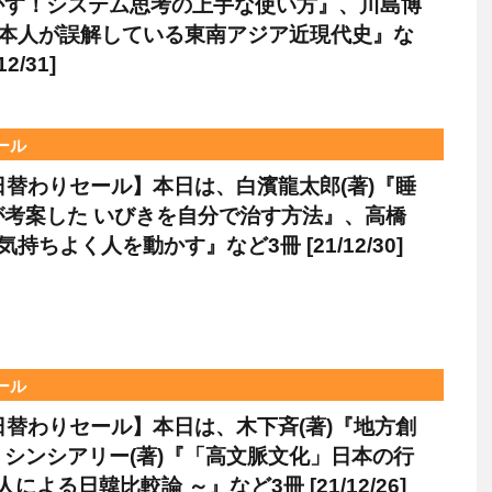
かす！システム思考の上手な使い方』、川島博
日本人が誤解している東南アジア近現代史』な
12/31]
セール
le日替わりセール】本日は、白濱龍太郎(著)『睡
が考案した いびきを自分で治す方法』、高橋
気持ちよく人を動かす』など3冊 [21/12/30]
セール
le日替わりセール】本日は、木下斉(著)『地方創
シンシアリー(著)『「高文脈文化」日本の行
人による日韓比較論 ～』など3冊 [21/12/26]