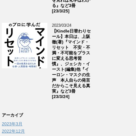
る』など3冊
[23/3/25]
2023/03/24
【Kindle日替わりセ
ール】本日は、上阪
徹(著)『マインド・
リセット 不安・不
満・不可能をプラス
に変える思考習
慣』、ジェシカ・イ
ースト(編集)他『イ
ーロン・マスクの生
声 本人自らの発言
だからこそ見える真
実』など3冊
[23/3/24]
アーカイブ
2023年3月
2022年12月