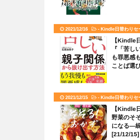
2021/12/16
-
Kindle日替わり
【Kind
『「苦し
も罪悪感も
ことば選び辞
2021/12/15
-
Kindle日替わり
【Kind
野菜のそそ
になる―
[21/12/15]