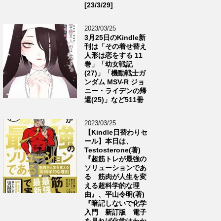
[23/3/29]
2023/03/25
3月25日のKindle新
刊は「その着せ替え
人形は恋をする 11
巻」「幼女戦記
(27)」「機動戦士ガ
ンダム MSV-R ジョ
ニー・ライデンの帰
還(25)」など511冊
2023/03/25
【Kindle日替わりセ
ール】本日は、
Testosterone(著)
『超筋トレが最強の
ソリューションであ
る 筋肉が人生を変
える超科学的な理
由』、平山令明(著)
『暗記しないで化学
入門 新訂版 電子
を見れば化学はわか