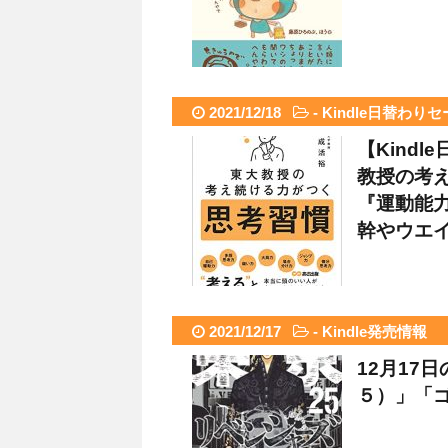
2021/12/18
-
Kindle日替わり
【Kind
教授の考え
『運動能
幹やウエイト
2021/12/17
-
Kindle発売情報
12月17
５）」「ゴ