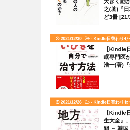
大きく動
之(著)『
ど3冊 [21/
2021/12/30
-
Kindle日替わり
【Kind
眠専門医
浩一(著)『
2021/12/26
-
Kindle日替わり
【Kind
生大全』、
間 ～ 韓国