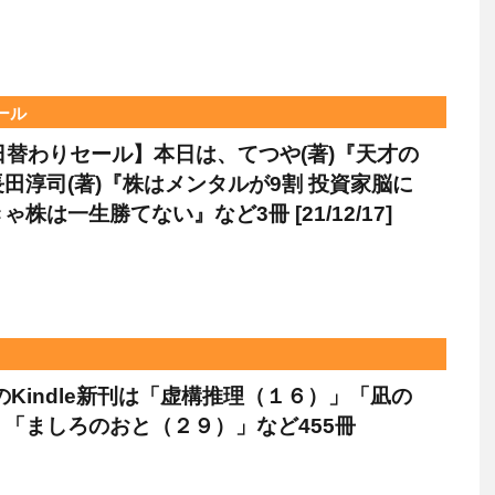
セール
le日替わりセール】本日は、てつや(著)『天才の
田淳司(著)『株はメンタルが9割 投資家脳に
株は一生勝てない』など3冊 [21/12/17]
日のKindle新刊は「虚構推理（１６）」「凪の
「ましろのおと（２９）」など455冊