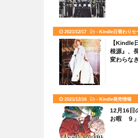
2021/12/17
-
Kindle日替わり
【Kind
根源』、長
変わらなきゃ
2021/12/16
-
Kindle発売情報
12月16
お暇 ９」