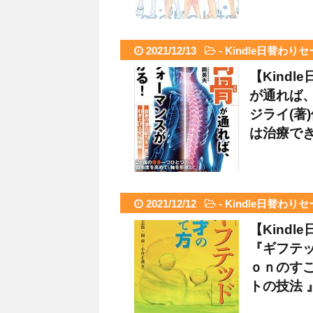
2021/12/13
-
Kindle日替わり
【Kind
が通れば
ジライ(著)
は治療できる
2021/12/12
-
Kindle日替わり
【Kind
『ギフテッ
ｏｎのす
トの技法 』な