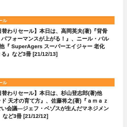
セール
le日替わりセール】本日は、高岡英夫(著)『背骨
、パフォーマンスが上がる！』、ニール・バル
他『 SuperAgers スーパーエイジャー 老化
』など3冊 [21/12/13]
セール
le日替わりセール】本日は、杉山登志郎(著)他
ド 天才の育て方』、佐藤将之(著)『ａｍａｚ
ごい会議―ジェフ・ベゾスが生んだマネジメン
ど3冊 [21/12/12]