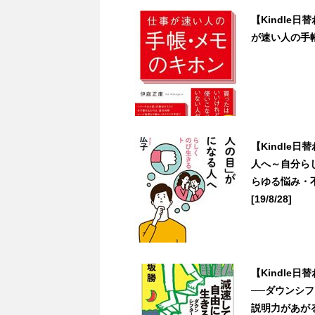
【Kindle
が速い人の手帳・
【Kindle
人へ～自分ら
らゆる悩み・
[19/8/28]
【Kindle
──ダウンシ
説明力があがるコ