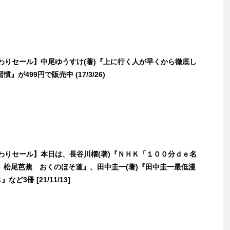
日替わりセール】中尾ゆうすけ(著)『上に行く人が早くから徹底し
』が499円で販売中 (17/3/26)
日替わりセール】本日は、長谷川櫂(著)『ＮＨＫ「１００分ｄｅ名
 松尾芭蕉 おくのほそ道』、田中圭一(著)『田中圭一最低漫
』など3冊 [21/11/13]