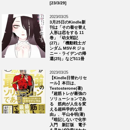
[23/3/29]
2023/03/25
3月25日のKindle新
刊は「その着せ替え
人形は恋をする 11
巻」「幼女戦記
(27)」「機動戦士ガ
ンダム MSV-R ジョ
ニー・ライデンの帰
還(25)」など511冊
2023/03/25
【Kindle日替わりセ
ール】本日は、
Testosterone(著)
『超筋トレが最強の
ソリューションであ
る 筋肉が人生を変
える超科学的な理
由』、平山令明(著)
『暗記しないで化学
入門 新訂版 電子
を見れば化学はわか