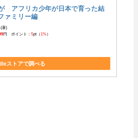
が アフリカ少年が日本で育った結
ファミリー編
(著)
99
円 ポイント：
5
pt（
1%
）
ndleストアで調べる