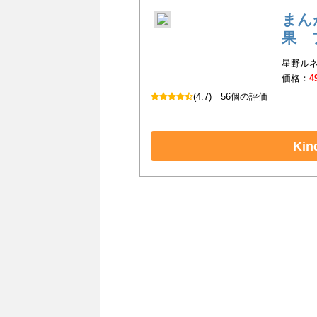
まん
果 
星野ルネ
価格：
4
(4.7)
56個の評価
Ki