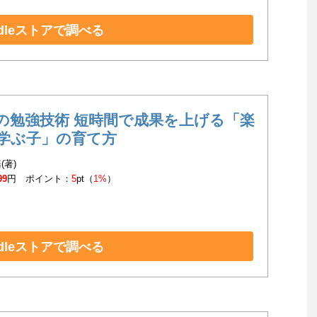
ndleストアで調べる
の勉強技術 短時間で成果を上げる「楽
学ぶ子」の育て方
(著)
99
円 ポイント：
5
pt（
1%
）
ndleストアで調べる