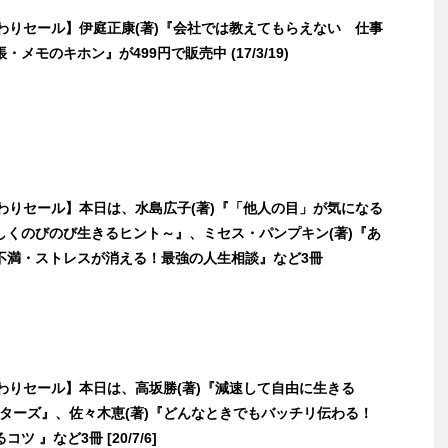
日替わりセール】伊庭正康(著)『会社では教えてもらえない 仕事
メモのキホン』が499円で販売中 (17/3/19)
日替わりセール】本日は、水島広子(著)『「他人の目」が気になる
しくのびのび生きるヒント～』、ミセス・パンプキン(著)『あ
不満・ストレスが消える！最強の人生相談』など3冊
日替わりセール】本日は、高坂勝(著)『減速して自由に生きる
フターズ』、佐々木恵(著)『どんなときでもバッチリ伝わる！
ツ 』など3冊 [20/7/6]