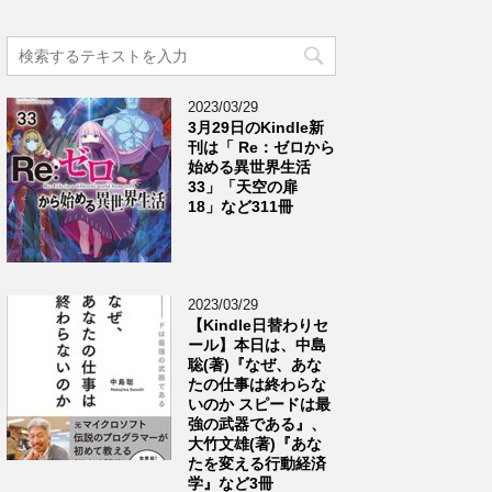
2023/03/29
3月29日のKindle新
刊は「 Re：ゼロから
始める異世界生活
33」「天空の扉
18」など311冊
2023/03/29
【Kindle日替わりセ
ール】本日は、中島
聡(著)『なぜ、あな
たの仕事は終わらな
いのか スピードは最
強の武器である』、
大竹文雄(著)『あな
たを変える行動経済
学』など3冊