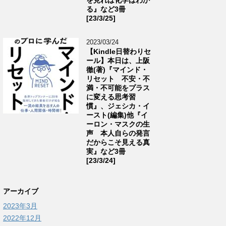
る』など3冊
[23/3/25]
2023/03/24
【Kindle日替わりセ
ール】本日は、上阪
徹(著)『マインド・
リセット 不安・不
満・不可能をプラス
に変える思考習
慣』、ジェシカ・イ
ースト(編集)他『イ
ーロン・マスクの生
声 本人自らの発言
だからこそ見える真
実』など3冊
[23/3/24]
アーカイブ
2023年3月
2022年12月