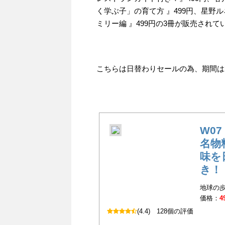
く学ぶ子」の育て方 』499円、星野
ミリー編 』499円の3冊が販売されて
こちらは日替わりセールの為、期間は202
W0
名物
味を
き！
地球の歩
価格：
4
(4.4)
128個の評価