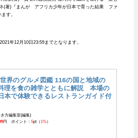
ルネ(著)『まんが アフリカ少年が日本で育った結果 ファ
います。
1年12月10日23:59までとなります。
7 世界のグルメ図鑑 116の国と地域の
料理を食の雑学とともに解説 本場の
日本で体験できるレストランガイド付
き方編集室(編集)
99
円 ポイント：
5
pt（
1%
）