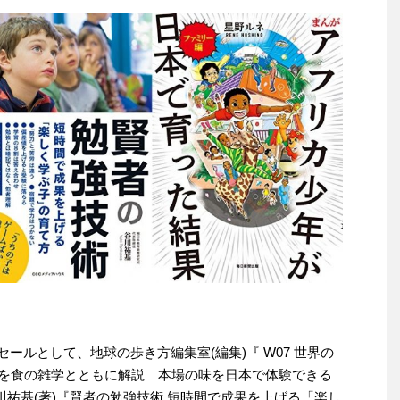
わりセールとして、地球の歩き方編集室(編集)『 W07 世界の
料理を食の雑学とともに解説 本場の味を日本で体験できる
川祐基(著)『賢者の勉強技術 短時間で成果を上げる「楽し