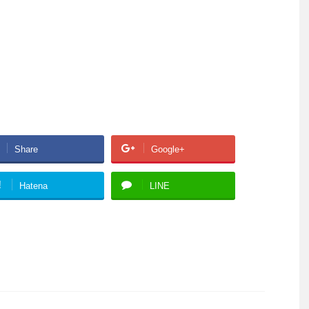
Share
Google+
!
Hatena
LINE