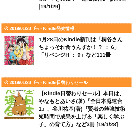
[19/1/29]
2019/01/28
-
Kindle発売情報
1月28日のKindle新刊は「桐谷さん
ちょっそれ食うんすか！？ ： 6」
「リベンジH ： 9」など111冊
2019/01/28
-
Kindle日替わりセール
【Kindle日替わりセール】本日は、
やなもとあいさ(著)『全日本兎連合
1』、谷川祐基(著)『賢者の勉強技術
短時間で成果を上げる「楽しく学ぶ
子」の育て方』など3冊 [19/1/28]