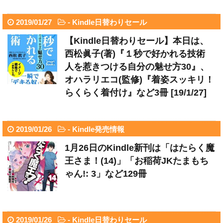
2019/01/27
-
Kindle日替わりセール
【Kindle日替わりセール】本日は、
西松眞子(著)『１秒で好かれる技術
人を惹きつける自分の魅せ方30』、
オハラリエコ(監修)『着姿スッキリ！
らくらく着付け』など3冊 [19/1/27]
2019/01/26
-
Kindle発売情報
1月26日のKindle新刊は「はたらく魔
王さま！(14)」「お稲荷JKたまもち
ゃん!: 3」など129冊
2019/01/26
-
Kindle日替わりセール