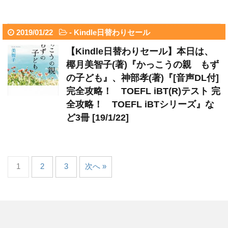
2019/01/22
-
Kindle日替わりセール
【Kindle日替わりセール】本日は、
椰月美智子(著)『かっこうの親 もず
の子ども』、神部孝(著)『[音声DL付]
完全攻略！ TOEFL iBT(R)テスト 完
全攻略！ TOEFL iBTシリーズ』な
ど3冊 [19/1/22]
1
2
3
次へ »