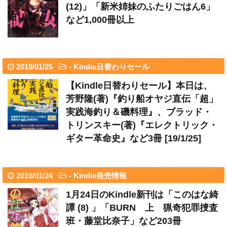
(12)」「新米姉妹のふたりごはん6」
など1,000冊以上
2019/01/25
-
Kindle日替わりセール
【Kindle日替わりセール】本日は、
芳野隆(著)『釣り船オヤジ直伝「超」
実践海釣り＆磯料理』、ブラッド・
トリンスキー(著)『エレクトリック・
ギター革命史』など3冊 [19/1/25]
2019/01/24
-
Kindle発売情報
1月24日のKindle新刊は「このはな綺
譚 (8) 」「BURN 上 猟奇犯罪捜査
班・藤堂比奈子」など203冊