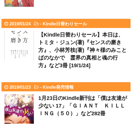
2019/01/24
-
Kindle日替わりセール
【Kindle日替わりセール】本日は、
トミタ・ジュン(著)『センスの磨き
方』、小林芳枝(著)『神々様のみこと
ばのなかで 霊界の真相と魂の行
方』など3冊 [19/1/24]
2019/01/23
-
Kindle発売情報
1月23日のKindle新刊は「僕は友達が
少ない 17」「ＧＩＡＮＴ ＫＩＬＬ
ＩＮＧ（５０）」など282冊