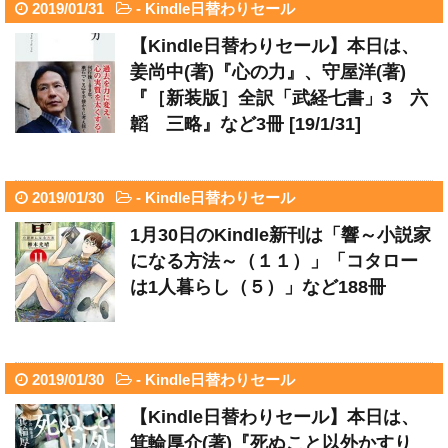
2019/01/31
-
Kindle日替わりセール
【Kindle日替わりセール】本日は、
姜尚中(著)『心の力』、守屋洋(著)
『［新装版］全訳「武経七書」3 六
韜 三略』など3冊 [19/1/31]
2019/01/30
-
Kindle日替わりセール
1月30日のKindle新刊は「響～小説家
になる方法～（１１）」「コタロー
は1人暮らし（５）」など188冊
2019/01/30
-
Kindle日替わりセール
【Kindle日替わりセール】本日は、
箕輪厚介(著)『死ぬこと以外かすり