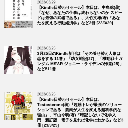
2023/03/29
【Kindle日替わりセール】本日は、中島聡(著)
『なぜ、あなたの仕事は終わらないのか スピー
ドは最強の武器である』、大竹文雄(著)『あな
たを変える行動経済学』など3冊 [23/3/29]
2023/03/25
3月25日のKindle新刊は「その着せ替え人形は
恋をする 11巻」「幼女戦記(27)」「機動戦士ガ
ンダム MSV-R ジョニー・ライデンの帰還(25)」
など511冊
2023/03/25
【Kindle日替わりセール】本日は、
Testosterone(著)『超筋トレが最強のソリュー
ションである 筋肉が人生を変える超科学的な
理由』、平山令明(著)『暗記しないで化学入
門 新訂版 電子を見れば化学はわかる』など3
冊 [23/3/25]