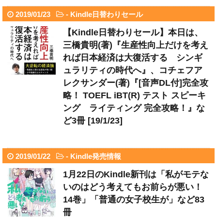
2019/01/23
-
Kindle日替わりセール
【Kindle日替わりセール】本日は、
三橋貴明(著)『生産性向上だけを考え
れば日本経済は大復活する シンギ
ュラリティの時代へ』、コチェフア
レクサンダー(著)『[音声DL付]完全攻
略！ TOEFL iBT(R) テスト スピーキ
ング ライティング 完全攻略！』な
ど3冊 [19/1/23]
2019/01/22
-
Kindle発売情報
1月22日のKindle新刊は「私がモテな
いのはどう考えてもお前らが悪い！
14巻」「普通の女子校生が」など83
冊