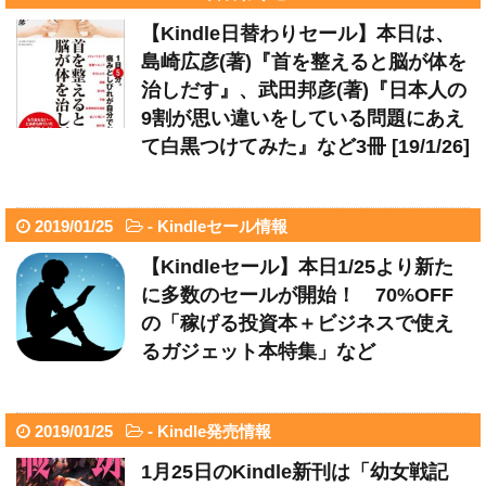
【Kindle日替わりセール】本日は、
島崎広彦(著)『首を整えると脳が体を
治しだす』、武田邦彦(著)『日本人の
9割が思い違いをしている問題にあえ
て白黒つけてみた』など3冊 [19/1/26]
2019/01/25
-
Kindleセール情報
【Kindleセール】本日1/25より新た
に多数のセールが開始！ 70%OFF
の「稼げる投資本＋ビジネスで使え
るガジェット本特集」など
2019/01/25
-
Kindle発売情報
1月25日のKindle新刊は「幼女戦記