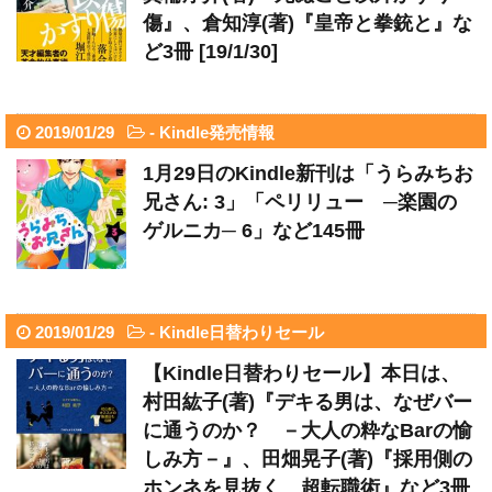
傷』、倉知淳(著)『皇帝と拳銃と』な
ど3冊 [19/1/30]
2019/01/29
-
Kindle発売情報
1月29日のKindle新刊は「うらみちお
兄さん: 3」「ペリリュー ─楽園の
ゲルニカ─ 6」など145冊
2019/01/29
-
Kindle日替わりセール
【Kindle日替わりセール】本日は、
村田紘子(著)『デキる男は、なぜバー
に通うのか？ －大人の粋なBarの愉
しみ方－』、田畑晃子(著)『採用側の
ホンネを見抜く 超転職術』など3冊