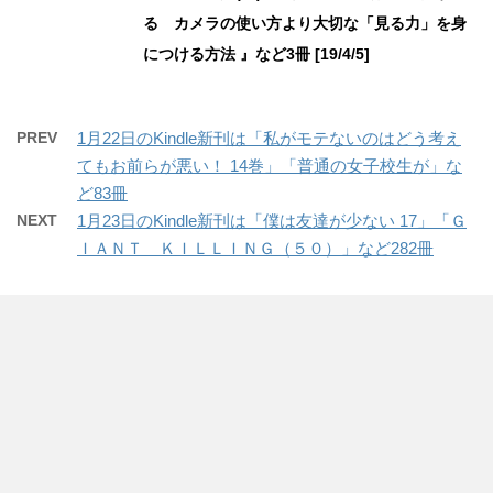
る カメラの使い方より大切な「見る力」を身
につける方法 』など3冊 [19/4/5]
PREV
1月22日のKindle新刊は「私がモテないのはどう考え
てもお前らが悪い！ 14巻」「普通の女子校生が」な
ど83冊
NEXT
1月23日のKindle新刊は「僕は友達が少ない 17」「Ｇ
ＩＡＮＴ ＫＩＬＬＩＮＧ（５０）」など282冊