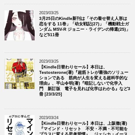
2023/03/25
3月25日のKindle新刊は「その着せ替え人形は
恋をする 11巻」「幼女戦記(27)」「機動戦士ガ
ンダム MSV-R ジョニー・ライデンの帰還(25)」
など511冊
2023/03/25
【Kindle日替わりセール】本日は、
Testosterone(著)『超筋トレが最強のソリュー
ションである 筋肉が人生を変える超科学的な
理由』、平山令明(著)『暗記しないで化学入
門 新訂版 電子を見れば化学はわかる』など3
冊 [23/3/25]
2023/03/24
【Kindle日替わりセール】本日は、上阪徹(著)
『マインド・リセット 不安・不満・不可能を
プラスに変える思考習慣』、ジェシカ・イース