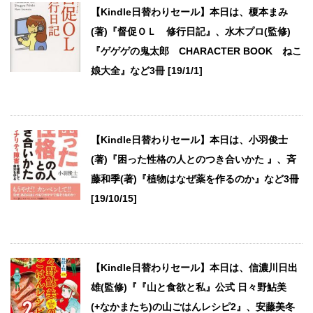
【Kindle日替わりセール】本日は、榎本まみ
(著)『督促ＯＬ 修行日記』、水木プロ(監修)
『ゲゲゲの鬼太郎 CHARACTER BOOK ねこ
娘大全』など3冊 [19/1/1]
【Kindle日替わりセール】本日は、小羽俊士
(著)『困った性格の人とのつき合いかた 』、斉
藤和季(著)『植物はなぜ薬を作るのか』など3冊
[19/10/15]
【Kindle日替わりセール】本日は、信濃川日出
雄(監修)『『山と食欲と私』公式 日々野鮎美
(+なかまたち)の山ごはんレシピ2』、安藤美冬