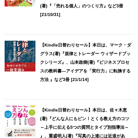
(著)『「売れる個人」のつくり方』など3冊
[21/10/31]
【Kindle日替わりセール】本日は、マーク・ダ
グラス(著)『規律とトレーダー ウィザードブッ
クシリーズ』、山本政樹(著)『ビジネスプロセ
スの教科書―アイデアを「実行力」に転換する
方法 』など3冊 [21/1/14]
【Kindle日替わりセール】本日は、佐々木恵
(著)『どんな人にもピン！とくる教え方のコツ
～上手に伝える5つの質問とタイプ別指導法～
』、重盛明人(著)『写真の上達には近道があ