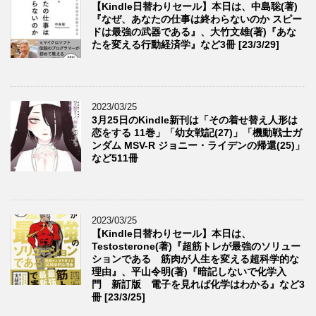
【Kindle日替わりセール】本日は、中島聡(著)
『なぜ、あなたの仕事は終わらないのか スピー
ドは最強の武器である』、大竹文雄(著)『あな
たを変える行動経済学』など3冊 [23/3/29]
2023/03/25
3月25日のKindle新刊は「その着せ替え人形は
恋をする 11巻」「幼女戦記(27)」「機動戦士ガ
ンダム MSV-R ジョニー・ライデンの帰還(25)」
など511冊
2023/03/25
【Kindle日替わりセール】本日は、
Testosterone(著)『超筋トレが最強のソリュー
ションである 筋肉が人生を変える超科学的な
理由』、平山令明(著)『暗記しないで化学入
門 新訂版 電子を見れば化学はわかる』など3
冊 [23/3/25]