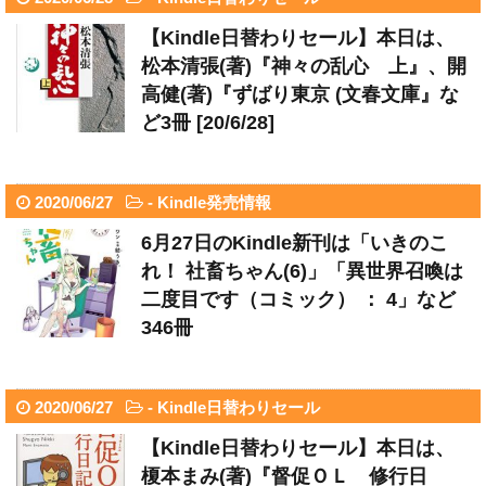
【Kindle日替わりセール】本日は、
松本清張(著)『神々の乱心 上』、開
高健(著)『ずばり東京 (文春文庫』な
ど3冊 [20/6/28]
2020/06/27
-
Kindle発売情報
6月27日のKindle新刊は「いきのこ
れ！ 社畜ちゃん(6)」「異世界召喚は
二度目です（コミック） ： 4」など
346冊
2020/06/27
-
Kindle日替わりセール
【Kindle日替わりセール】本日は、
榎本まみ(著)『督促ＯＬ 修行日