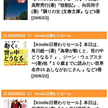
高野秀行(著)『怪獣記』、向田邦子
(著)『隣りの女 (文春文庫』など3冊
[20/6/23]
2020/06/22
-
Kindle日替わりセール
【Kindle日替わりセール】本日は、
角川総一(著)『為替が動くと、世の中
どうなる？ 』、ジーン・ウェブスタ
ー(著)他『１０歳までに読みたい世界
名作15 あしながおじさん 』など3冊
[20/6/22]
2020/06/21
-
Kindle日替わりセール
【Kindle日替わりセール】本日は、