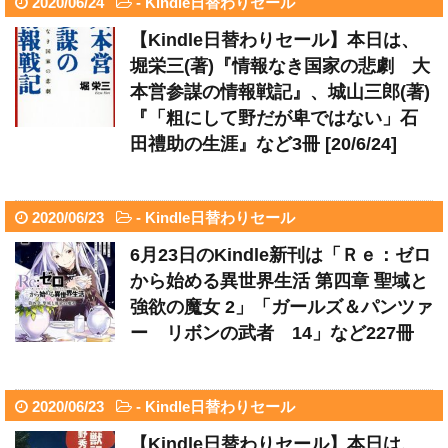
2020/06/24
-
Kindle日替わりセール
【Kindle日替わりセール】本日は、
堀栄三(著)『情報なき国家の悲劇 大
本営参謀の情報戦記』、城山三郎(著)
『「粗にして野だが卑ではない」石
田禮助の生涯』など3冊 [20/6/24]
2020/06/23
-
Kindle日替わりセール
6月23日のKindle新刊は「Ｒｅ：ゼロ
から始める異世界生活 第四章 聖域と
強欲の魔女 2」「ガールズ＆パンツァ
ー リボンの武者 14」など227冊
2020/06/23
-
Kindle日替わりセール
【Kindle日替わりセール】本日は、