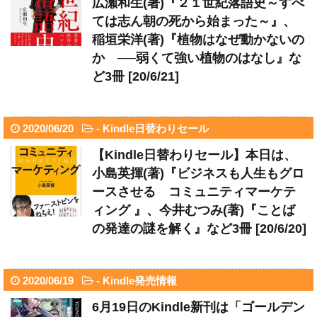
広瀬和生(著)『２１世紀落語史～すべ
ては志ん朝の死から始まった～』、
稲垣栄洋(著)『植物はなぜ動かないの
か ──弱くて強い植物のはなし』な
ど3冊 [20/6/21]
2020/06/20
-
Kindle日替わりセール
【Kindle日替わりセール】本日は、
小島英揮(著)『ビジネスも人生もグロ
ースさせる コミュニティマーケテ
ィング 』、今井むつみ(著)『ことば
の発達の謎を解く』など3冊 [20/6/20]
2020/06/19
-
Kindle発売情報
6月19日のKindle新刊は「ゴールデン