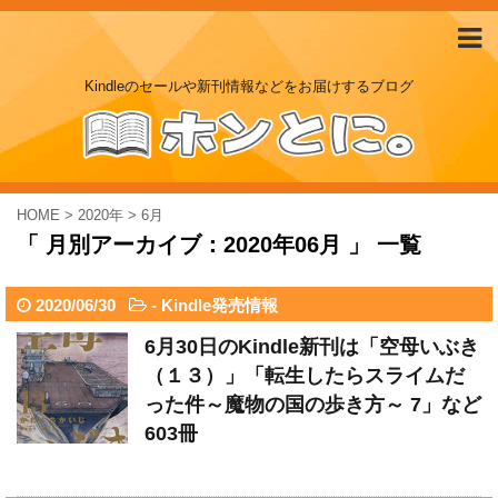
Kindleのセールや新刊情報などをお届けするブログ
HOME
>
2020年
>
6月
「 月別アーカイブ：2020年06月 」 一覧
2020/06/30
-
Kindle発売情報
6月30日のKindle新刊は「空母いぶき
（１３）」「転生したらスライムだ
った件～魔物の国の歩き方～ 7」など
603冊