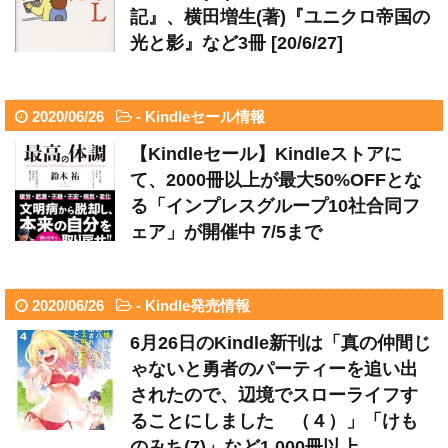
記』、横田増生(著)『ユニクロ帝国の
光と影』など3冊 [20/6/27]
2020/06/26
-
Kindleセール情報
【Kindleセール】Kindleストアに
て、2000冊以上が最大50%OFFとな
る「インプレスグループ10社合同フ
ェア」が開催中 7/5まで
2020/06/26
-
Kindle発売情報
6月26日のKindle新刊は「真の仲間じ
ゃないと勇者のパーティーを追い出
されたので、辺境でスローライフす
ることにしました （４）」「けも
のみち(7)」など1,000冊以上