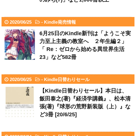
2020/06/25
-
Kindle発売情報
6月25日のKindle新刊は「ようこそ実
力至上主義の教室へ ２年生編２」
「 Re：ゼロから始める異世界生活
23」など582冊
2020/06/25
-
Kindle日替わりセール
【Kindle日替わりセール】本日は、
飯田泰之(著)『経済学講義』、松本清
張(著)『球形の荒野新装版（上）』な
ど3冊 [20/6/25]