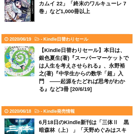
カムイ 22」「終末のワルキューレ 7
巻」など1,000冊以上
2020/06/19
-
Kindle日替わりセール
【Kindle日替わりセール】本日は、
銀色夏生(著)『スーパーマーケットで
は人生を考えさせられる』、永野裕
之(著)『中学生からの数学「超」入
門 ――起源をたどれば思考がわか
る』など3冊 [20/6/19]
2020/06/18
-
Kindle発売情報
6月18日のKindle新刊は「三体Ⅱ 黒
暗森林（上） 」「天野めぐみはスキ