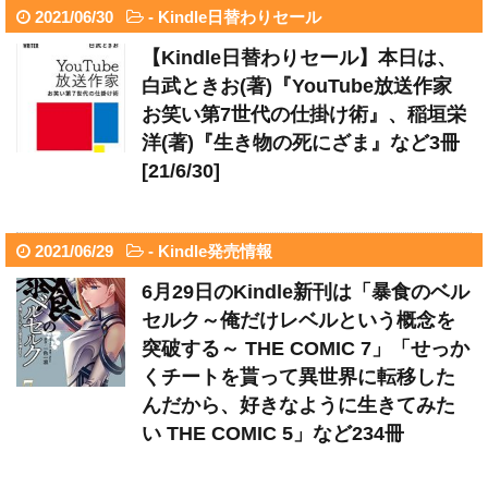
2021/06/30
-
Kindle日替わりセール
【Kindle日替わりセール】本日は、
白武ときお(著)『YouTube放送作家
お笑い第7世代の仕掛け術』、稲垣栄
洋(著)『生き物の死にざま』など3冊
[21/6/30]
2021/06/29
-
Kindle発売情報
6月29日のKindle新刊は「暴食のベル
セルク～俺だけレベルという概念を
突破する～ THE COMIC 7」「せっか
くチートを貰って異世界に転移した
んだから、好きなように生きてみた
い THE COMIC 5」など234冊