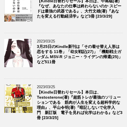
【Kindle日替わりセール】本日は、中島聡(著)
『なぜ、あなたの仕事は終わらないのか スピー
ドは最強の武器である』、大竹文雄(著)『あな
たを変える行動経済学』など3冊 [23/3/29]
2023/03/25
3月25日のKindle新刊は「その着せ替え人形は
恋をする 11巻」「幼女戦記(27)」「機動戦士ガ
ンダム MSV-R ジョニー・ライデンの帰還(25)」
など511冊
2023/03/25
【Kindle日替わりセール】本日は、
Testosterone(著)『超筋トレが最強のソリュー
ションである 筋肉が人生を変える超科学的な
理由』、平山令明(著)『暗記しないで化学入
門 新訂版 電子を見れば化学はわかる』など3
冊 [23/3/25]