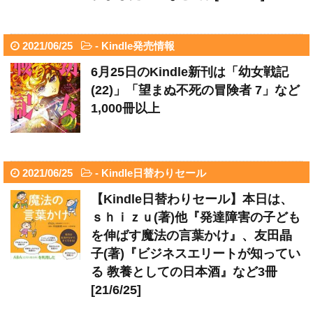
2021/06/25
-
Kindle発売情報
6月25日のKindle新刊は「幼女戦記
(22)」「望まぬ不死の冒険者 7」など
1,000冊以上
2021/06/25
-
Kindle日替わりセール
【Kindle日替わりセール】本日は、
ｓｈｉｚｕ(著)他『発達障害の子ども
を伸ばす魔法の言葉かけ』、友田晶
子(著)『ビジネスエリートが知ってい
る 教養としての日本酒』など3冊
[21/6/25]