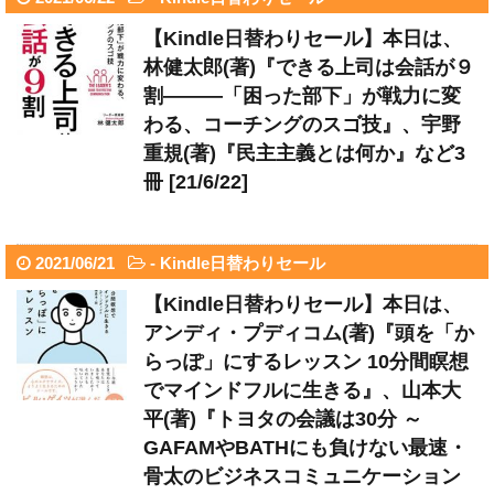
【Kindle日替わりセール】本日は、
林健太郎(著)『できる上司は会話が９
割―――「困った部下」が戦力に変
わる、コーチングのスゴ技』、宇野
重規(著)『民主主義とは何か』など3
冊 [21/6/22]
2021/06/21
-
Kindle日替わりセール
【Kindle日替わりセール】本日は、
アンディ・プディコム(著)『頭を「か
らっぽ」にするレッスン 10分間瞑想
でマインドフルに生きる』、山本大
平(著)『トヨタの会議は30分 ～
GAFAMやBATHにも負けない最速・
骨太のビジネスコミュニケーション