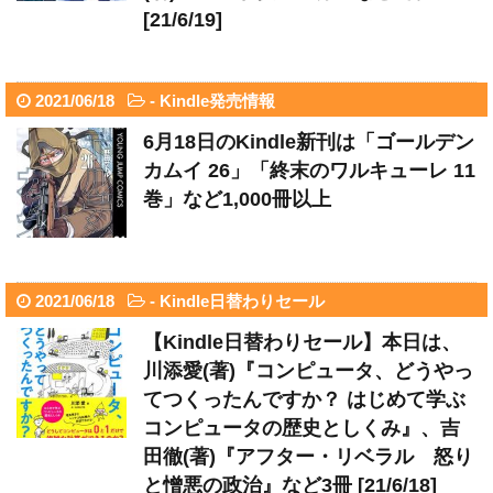
[21/6/19]
2021/06/18
-
Kindle発売情報
6月18日のKindle新刊は「ゴールデン
カムイ 26」「終末のワルキューレ 11
巻」など1,000冊以上
2021/06/18
-
Kindle日替わりセール
【Kindle日替わりセール】本日は、
川添愛(著)『コンピュータ、どうやっ
てつくったんですか？ はじめて学ぶ
コンピュータの歴史としくみ』、吉
田徹(著)『アフター・リベラル 怒り
と憎悪の政治』など3冊 [21/6/18]