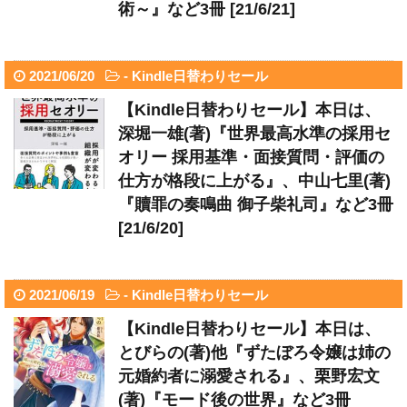
術～』など3冊 [21/6/21]
2021/06/20
-
Kindle日替わりセール
【Kindle日替わりセール】本日は、
深堀一雄(著)『世界最高水準の採用セ
オリー 採用基準・面接質問・評価の
仕方が格段に上がる』、中山七里(著)
『贖罪の奏鳴曲 御子柴礼司』など3冊
[21/6/20]
2021/06/19
-
Kindle日替わりセール
【Kindle日替わりセール】本日は、
とびらの(著)他『ずたぼろ令嬢は姉の
元婚約者に溺愛される』、栗野宏文
(著)『モード後の世界』など3冊