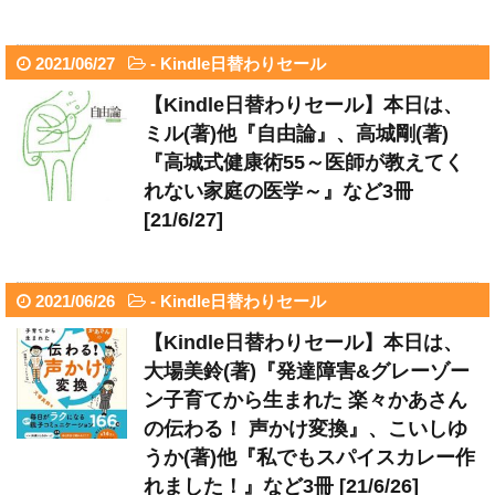
2021/06/27
-
Kindle日替わりセール
【Kindle日替わりセール】本日は、
ミル(著)他『自由論』、高城剛(著)
『高城式健康術55～医師が教えてく
れない家庭の医学～』など3冊
[21/6/27]
2021/06/26
-
Kindle日替わりセール
【Kindle日替わりセール】本日は、
大場美鈴(著)『発達障害&グレーゾー
ン子育てから生まれた 楽々かあさん
の伝わる！ 声かけ変換』、こいしゆ
うか(著)他『私でもスパイスカレー作
れました！』など3冊 [21/6/26]