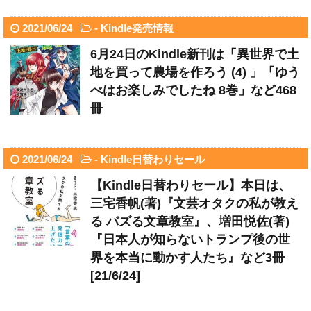
2021/06/24
-
Kindle発売情報
6月24日のKindle新刊は「異世界で土
地を買って農場を作ろう (4) 」「ゆう
べはお楽しみでしたね 8巻」など468
冊
2021/06/24
-
Kindle日替わりセール
【Kindle日替わりセール】本日は、
三宅香帆(著)『文芸オタクの私が教え
る バズる文章教室』、増田悦佐(著)
『日本人が知らないトランプ後の世
界を本当に動かす人たち』など3冊
[21/6/24]