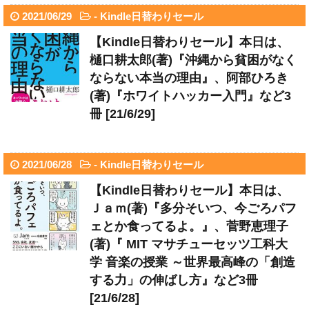
2021/06/29
-
Kindle日替わりセール
【Kindle日替わりセール】本日は、
樋口耕太郎(著)『沖縄から貧困がなく
ならない本当の理由』、阿部ひろき
(著)『ホワイトハッカー入門』など3
冊 [21/6/29]
2021/06/28
-
Kindle日替わりセール
【Kindle日替わりセール】本日は、
Ｊａｍ(著)『多分そいつ、今ごろパフ
ェとか食ってるよ。』、菅野恵理子
(著)『 MIT マサチューセッツ工科大
学 音楽の授業 ～世界最高峰の「創造
する力」の伸ばし方』など3冊
[21/6/28]