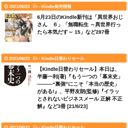
2021/06/23
-
Kindle発売情報
6月23日のKindle新刊は「異世界おじ
さん ６」「無職転生 ～異世界行っ
たら本気だす～ 15」など287冊
2021/06/23
-
Kindle日替わりセール
【Kindle日替わりセール】本日は、
半藤一利(著)『もう一つの「幕末史」
―――“裏側”にこそ「本当の歴史」
がある!』、平野友朗(監修)『イラッ
とされないビジネスメール 正解 不正
解』など3冊 [21/6/23]
2021/06/22
-
Kindle日替わりセール