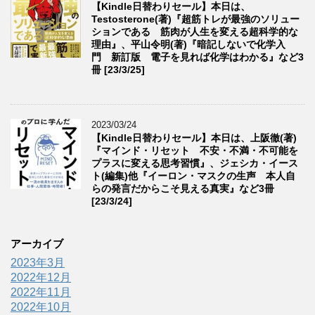
【Kindle日替わりセール】本日は、
Testosterone(著)『超筋トレが最強のソリュー
ションである 筋肉が人生を変える超科学的な
理由』、平山令明(著)『暗記しないで化学入
門 新訂版 電子を見れば化学はわかる』など3
冊 [23/3/25]
2023/03/24
【Kindle日替わりセール】本日は、上阪徹(著)
『マインド・リセット 不安・不満・不可能を
プラスに変える思考習慣』、ジェシカ・イース
ト(編集)他『イーロン・マスクの生声 本人自
らの発言だからこそ見える真実』など3冊
[23/3/24]
アーカイブ
2023年3月
2022年12月
2022年11月
2022年10月