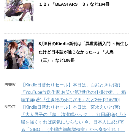
１２」「BEASTARS ３」など164冊
8月5日のKindle新刊は「異世界語入門 ～転生し
たけど日本語が通じなかった～」「人馬
（三）」など106冊
PREV
【Kindle日替わりセール】本日は、白武ときお(著)
『YouTube放送作家 お笑い第7世代の仕掛け術』、稲
垣栄洋(著)『生き物の死にざま』など3冊 [21/6/30]
NEXT
【Kindle日替わりセール】本日は、宮永えいと(著)
『大人男子の「超」清潔感ハック』、江田証(著)『小
腸を強くすれば病気にならない 今、日本人に忍び寄
る「SIBO」（小腸内細菌増殖症）から身を守れ！』