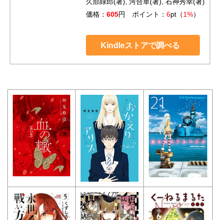
久部緑郎(著), 河合単(著), 石神秀幸(著)
価格：
605
円 ポイント：
6
pt（
1%
）
Kindleストアで調べる