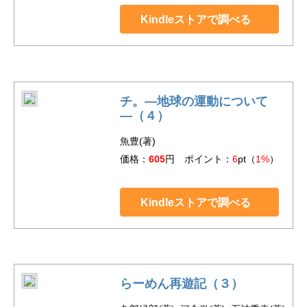
Kindleストアで調べる
チ。―地球の運動について
―（４）
魚豊(著)
価格：
605
円 ポイント：
6
pt（
1%
）
Kindleストアで調べる
らーめん再遊記（３）