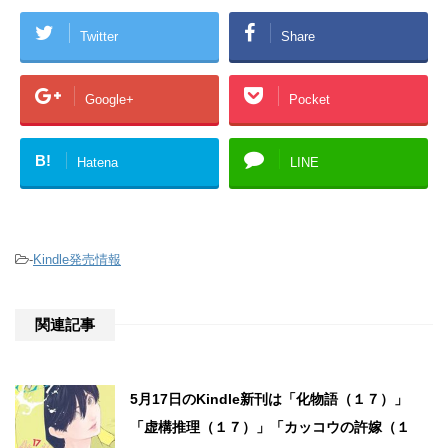
Twitter
Share
Google+
Pocket
B!
Hatena
LINE
-
Kindle発売情報
関連記事
5月17日のKindle新刊は「化物語（１７）」
「虚構推理（１７）」「カッコウの許嫁（１