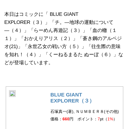
本日はコミックに「 BLUE GIANT
EXPLORER（３）」「チ。―地球の運動について
―（４）」「らーめん再遊記（３）」「血の轍（１
１）」「おかえりアリス（２）」「蒼き鋼のアルペジ
オ(21)」「永世乙女の戦い方（５）」「往生際の意味
を知れ！（４）」「くーねるまるた ぬーぼ（６）」な
どが登場しています。
BLUE GIANT
EXPLORER（３）
石塚真一(著), ＮＵＭＢＥＲ８(その他)
価格：
660
円 ポイント：
7
pt（
1%
）