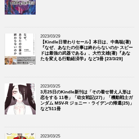
2023/03/29
【Kindle日替わりセール】本日は、中島聡(著)
『なぜ、あなたの仕事は終わらないのか スピー
ドは最強の武器である』、大竹文雄(著)『あな
たを変える行動経済学』など3冊 [23/3/29]
2023/03/25
3月25日のKindle新刊は「その着せ替え人形は
恋をする 11巻」「幼女戦記(27)」「機動戦士ガ
ンダム MSV-R ジョニー・ライデンの帰還(25)」
など511冊
2023/03/25