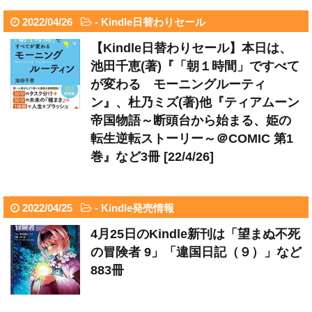
2022/04/26
-
Kindle日替わりセール
【Kindle日替わりセール】本日は、
池田千恵(著)『「朝１時間」ですべて
が変わる モーニングルーティ
ン』、杜乃ミズ(著)他『ティアムーン
帝国物語～断頭台から始まる、姫の
転生逆転ストーリー～＠COMIC 第1
巻』など3冊 [22/4/26]
2022/04/25
-
Kindle発売情報
4月25日のKindle新刊は「望まぬ不死
の冒険者 9」「違国日記（９）」など
883冊