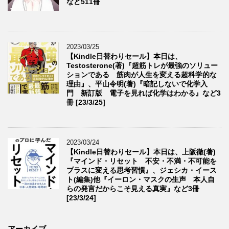
など511冊
2023/03/25
【Kindle日替わりセール】本日は、
Testosterone(著)『超筋トレが最強のソリュー
ションである 筋肉が人生を変える超科学的な
理由』、平山令明(著)『暗記しないで化学入
門 新訂版 電子を見れば化学はわかる』など3
冊 [23/3/25]
2023/03/24
【Kindle日替わりセール】本日は、上阪徹(著)
『マインド・リセット 不安・不満・不可能を
プラスに変える思考習慣』、ジェシカ・イース
ト(編集)他『イーロン・マスクの生声 本人自
らの発言だからこそ見える真実』など3冊
[23/3/24]
アーカイブ