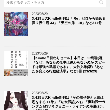
2023/03/29
3月29日のKindle新刊は「 Re：ゼロから始める
異世界生活 33」「天空の扉 18」など311冊
2023/03/29
【Kindle日替わりセール】本日は、中島聡(著)
『なぜ、あなたの仕事は終わらないのか スピー
ドは最強の武器である』、大竹文雄(著)『あな
たを変える行動経済学』など3冊 [23/3/29]
2023/03/25
3月25日のKindle新刊は「その着せ替え人形は
恋をする 11巻」「幼女戦記(27)」「機動戦士ガ
ンダム MSV-R ジョニー・ライデンの帰還(25)」