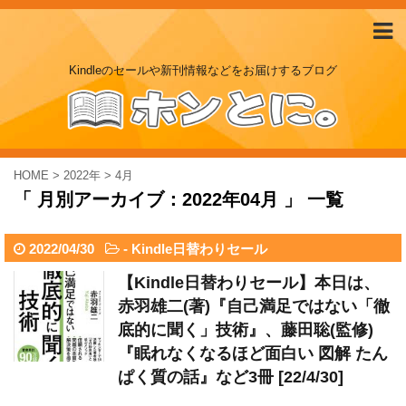
Kindleのセールや新刊情報などをお届けするブログ
HOME
>
2022年
>
4月
「 月別アーカイブ：2022年04月 」 一覧
2022/04/30
-
Kindle日替わりセール
【Kindle日替わりセール】本日は、
赤羽雄二(著)『自己満足ではない「徹
底的に聞く」技術』、藤田聡(監修)
『眠れなくなるほど面白い 図解 たん
ぱく質の話』など3冊 [22/4/30]