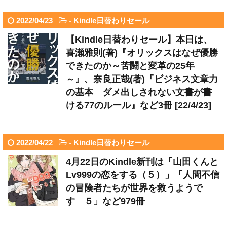
2022/04/23
-
Kindle日替わりセール
【Kindle日替わりセール】本日は、
喜瀬雅則(著)『オリックスはなぜ優勝
できたのか～苦闘と変革の25年
～』、奈良正哉(著)『ビジネス文章力
の基本 ダメ出しされない文書が書
ける77のルール』など3冊 [22/4/23]
2022/04/22
-
Kindle日替わりセール
4月22日のKindle新刊は「山田くんと
Lv999の恋をする（５）」「人間不信
の冒険者たちが世界を救うようで
す ５」など979冊