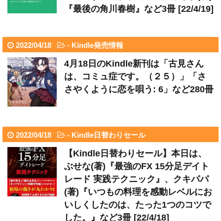
『最後の角川春樹』など3冊 [22/4/19]
2022/04/18
-
Kindle発売情報
4月18日のKindle新刊は「古見さん
は、コミュ症です。（２５）」「さ
さやくように恋を唄う: 6」など280冊
2022/04/18
-
Kindle日替わりセール
【Kindle日替わりセール】本日は、
ぶせな(著)『最強のFX 15分足デイト
レード 実践テクニック』、クキパパ
(著)『いつもの料理を感動レベルにお
いしくしたのは、たった1つのコツで
した。』など3冊 [22/4/18]