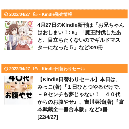
2022/04/27
-
Kindle発売情報
4月27日のKindle新刊は「お兄ちゃん
はおしまい！: 6」「魔王討伐したあ
と、目立ちたくないのでギルドマス
ターになった５」など320冊
2022/04/27
-
Kindle日替わりセール
【Kindle日替わりセール】本日は、
みっこ(著)『１日ひとつやるだけで、
－９センチも夢じゃない！ ４０代
からのお腹やせ』、吉川英治(著)『宮
本武蔵全一冊合本版』など3冊
[22/4/27]