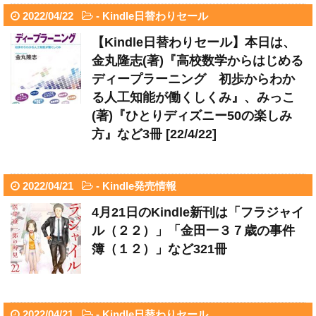
2022/04/22
-
Kindle日替わりセール
【Kindle日替わりセール】本日は、
金丸隆志(著)『高校数学からはじめる
ディープラーニング 初歩からわか
る人工知能が働くしくみ』、みっこ
(著)『ひとりディズニー50の楽しみ
方』など3冊 [22/4/22]
2022/04/21
-
Kindle発売情報
4月21日のKindle新刊は「フラジャイ
ル（２２）」「金田一３７歳の事件
簿（１２）」など321冊
2022/04/21
-
Kindle日替わりセール