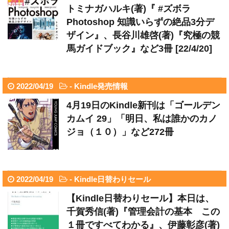
トミナガハルキ(著)『 #ズボラ
Photoshop 知識いらずの絶品3分デ
ザイン』、長谷川雄啓(著)『究極の競
馬ガイドブック』など3冊 [22/4/20]
2022/04/19
-
Kindle発売情報
4月19日のKindle新刊は「ゴールデン
カムイ 29」「明日、私は誰かのカノ
ジョ（１０）」など272冊
2022/04/19
-
Kindle日替わりセール
【Kindle日替わりセール】本日は、
千賀秀信(著)『管理会計の基本 この
１冊ですべてわかる』、伊藤彰彦(著)