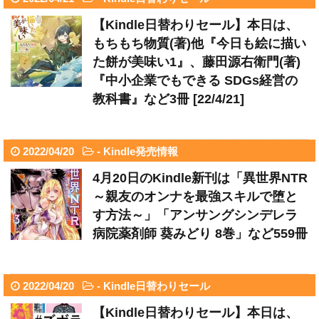
【Kindle日替わりセール】本日は、
もちもち物質(著)他『今日も絵に描い
た餅が美味い1』、藤田源右衛門(著)
『中小企業でもできる SDGs経営の
教科書』など3冊 [22/4/21]
2022/04/20
-
Kindle発売情報
4月20日のKindle新刊は「異世界NTR
～親友のオンナを最強スキルで堕と
す方法～」「アンサングシンデレラ
病院薬剤師 葵みどり 8巻」など559冊
2022/04/20
-
Kindle日替わりセール
【Kindle日替わりセール】本日は、