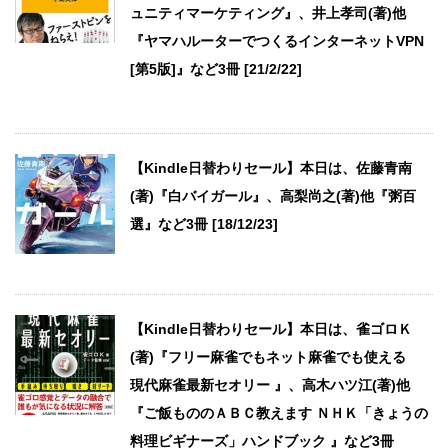
ュニティマーケティング』、井上孝司(著)他
『ヤマハルーターでつくるインターネットVPN
[第5版]』など3冊 [21/2/22]
【Kindle日替わりセール】本日は、佐藤青南
(著)『白バイガール』、高梨尚之(著)他『粥百
選』など3冊 [18/12/23]
【Kindle日替わりセール】本日は、雀ゴロＫ
(著)『フリー麻雀でもネット麻雀でも使える
現代麻雀最新セオリー 』、高木ハツ江(著)他
『ご飯もののＡＢＣ教えます ＮＨＫ「きょうの
料理ビギナーズ」ハンドブック 』など3冊