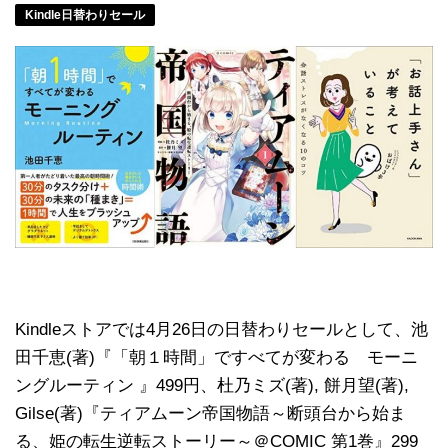
Kindle日替わりセール
Kindleストアでは4月26日の日替わりセールとして、池
田千恵(著)『「朝１時間」ですべてが変わる モーニ
ングルーティン 』499円、杜乃ミズ(著), 餅月望(著),
Gilse(著)『ティアムーン帝国物語～断頭台から始ま
る、姫の転生逆転ストーリー～＠COMIC 第1巻』299