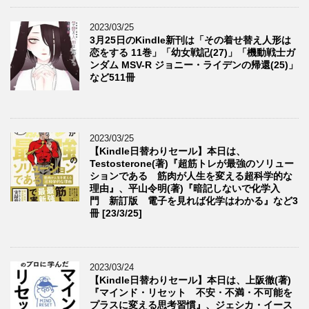
2023/03/25
3月25日のKindle新刊は「その着せ替え人形は
恋をする 11巻」「幼女戦記(27)」「機動戦士ガ
ンダム MSV-R ジョニー・ライデンの帰還(25)」
など511冊
2023/03/25
【Kindle日替わりセール】本日は、
Testosterone(著)『超筋トレが最強のソリュー
ションである 筋肉が人生を変える超科学的な
理由』、平山令明(著)『暗記しないで化学入
門 新訂版 電子を見れば化学はわかる』など3
冊 [23/3/25]
2023/03/24
【Kindle日替わりセール】本日は、上阪徹(著)
『マインド・リセット 不安・不満・不可能を
プラスに変える思考習慣』、ジェシカ・イース