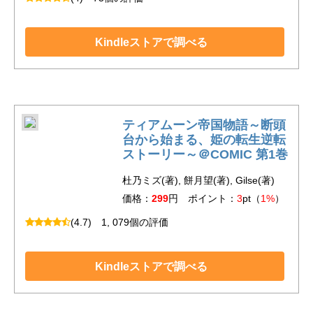
Kindleストアで調べる
ティアムーン帝国物語～断頭
台から始まる、姫の転生逆転
ストーリー～＠COMIC 第1巻
杜乃ミズ(著), 餅月望(著), Gilse(著)
価格：
299
円 ポイント：
3
pt（
1%
）
(4.7)
1, 079個の評価
Kindleストアで調べる