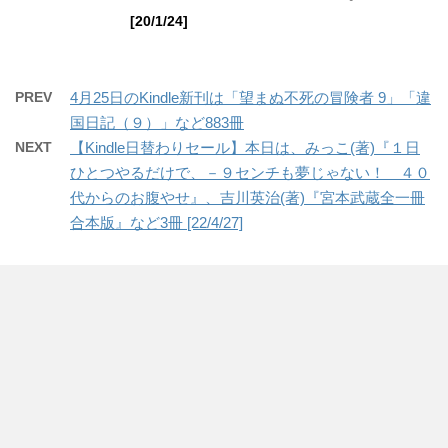
[20/1/24]
PREV
4月25日のKindle新刊は「望まぬ不死の冒険者 9」「違
国日記（９）」など883冊
NEXT
【Kindle日替わりセール】本日は、みっこ(著)『１日
ひとつやるだけで、－９センチも夢じゃない！ ４０
代からのお腹やせ』、吉川英治(著)『宮本武蔵全一冊
合本版』など3冊 [22/4/27]