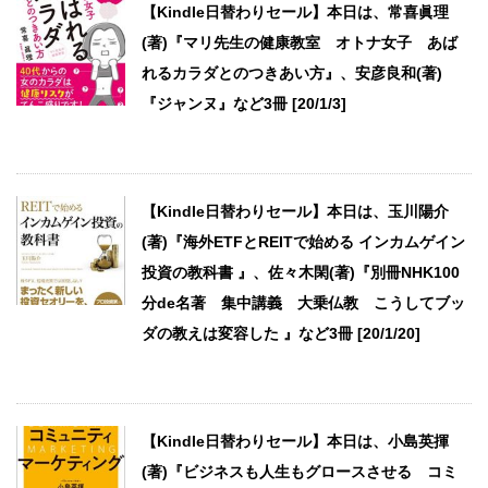
【Kindle日替わりセール】本日は、常喜眞理
(著)『マリ先生の健康教室 オトナ女子 あば
れるカラダとのつきあい方』、安彦良和(著)
『ジャンヌ』など3冊 [20/1/3]
【Kindle日替わりセール】本日は、玉川陽介
(著)『海外ETFとREITで始める インカムゲイン
投資の教科書 』、佐々木閑(著)『別冊NHK100
分de名著 集中講義 大乗仏教 こうしてブッ
ダの教えは変容した 』など3冊 [20/1/20]
【Kindle日替わりセール】本日は、小島英揮
(著)『ビジネスも人生もグロースさせる コミ