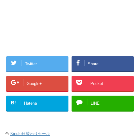
Twitter
Share
Google+
Pocket
B!
Hatena
LINE
-
Kindle日替わりセール