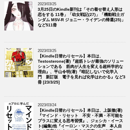
2023/03/25
3月25日のKindle新刊は「その着せ替え人形は
恋をする 11巻」「幼女戦記(27)」「機動戦士ガ
ンダム MSV-R ジョニー・ライデンの帰還(25)」
など511冊
2023/03/25
【Kindle日替わりセール】本日は、
Testosterone(著)『超筋トレが最強のソリュー
ションである 筋肉が人生を変える超科学的な
理由』、平山令明(著)『暗記しないで化学入
門 新訂版 電子を見れば化学はわかる』など3
冊 [23/3/25]
2023/03/24
【Kindle日替わりセール】本日は、上阪徹(著)
『マインド・リセット 不安・不満・不可能を
プラスに変える思考習慣』、ジェシカ・イース
ト(編集)他『イーロン・マスクの生声 本人自