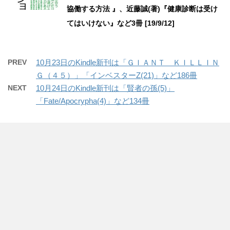
協働する方法 』、近藤誠(著)『健康診断は受け
てはいけない』など3冊 [19/9/12]
PREV
10月23日のKindle新刊は「ＧＩＡＮＴ ＫＩＬＬＩＮ
Ｇ（４５）」「インベスターZ(21)」など186冊
NEXT
10月24日のKindle新刊は「賢者の孫(5)」
「Fate/Apocrypha(4)」など134冊