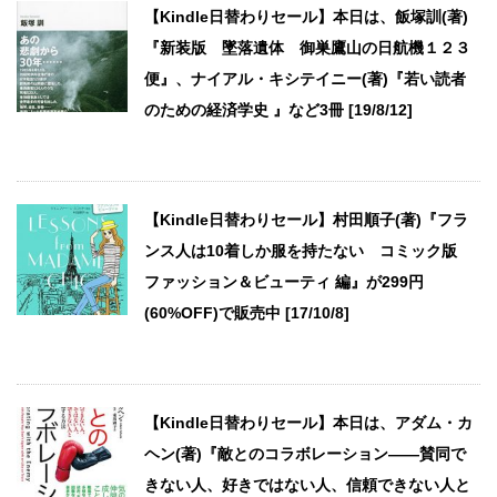
【Kindle日替わりセール】本日は、飯塚訓(著)
『新装版 墜落遺体 御巣鷹山の日航機１２３
便』、ナイアル・キシテイニー(著)『若い読者
のための経済学史 』など3冊 [19/8/12]
【Kindle日替わりセール】村田順子(著)『フラ
ンス人は10着しか服を持たない コミック版
ファッション＆ビューティ 編』が299円
(60%OFF)で販売中 [17/10/8]
【Kindle日替わりセール】本日は、アダム・カ
ヘン(著)『敵とのコラボレーション――賛同で
きない人、好きではない人、信頼できない人と