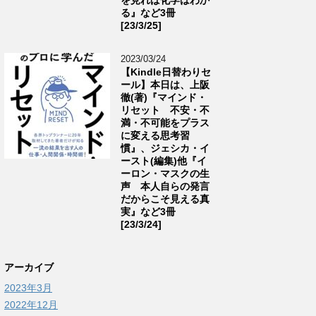
る』など3冊
[23/3/25]
2023/03/24
【Kindle日替わりセ
ール】本日は、上阪
徹(著)『マインド・
リセット 不安・不
満・不可能をプラス
に変える思考習
慣』、ジェシカ・イ
ースト(編集)他『イ
ーロン・マスクの生
声 本人自らの発言
だからこそ見える真
実』など3冊
[23/3/24]
アーカイブ
2023年3月
2022年12月