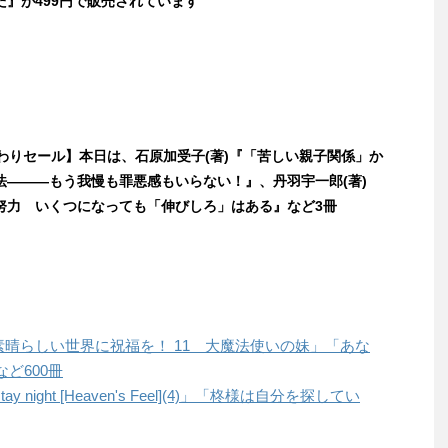
た』が499円で販売されています
日替わりセール】本日は、石原加受子(著)『「苦しい親子関係」か
法―――もう我慢も罪悪感もいらない！』、丹羽宇一郎(著)
努力 いくつになっても「伸びしろ」はある』など3冊
この素晴らしい世界に祝福を！ 11 大魔法使いの妹」「あな
ど600冊
tay night [Heaven's Feel](4)」「柊様は自分を探してい