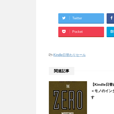
Twitter
B
Pocket
-
Kindle日替わりセール
関連記事
【Kindle
＜モノのイン
す