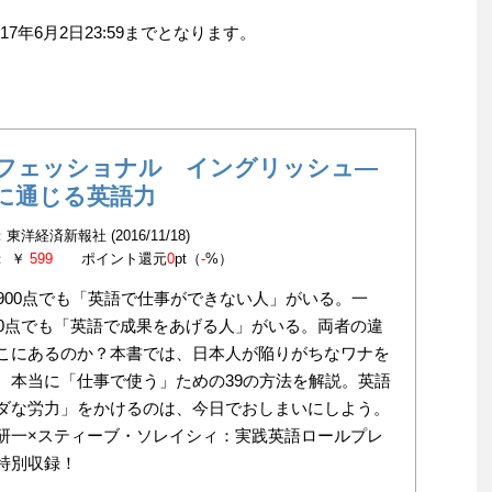
7年6月2日23:59までとなります。
フェッショナル イングリッシュ―
に通じる英語力
東洋経済新報社 (2016/11/18)
： ￥
599
ポイント還元
0
pt（
-
%）
IC900点でも「英語で仕事ができない人」がいる。一
00点でも「英語で成果をあげる人」がいる。両者の違
こにあるのか？本書では、日本人が陥りがちなワナを
、本当に「仕事で使う」ための39の方法を解説。英語
ダな労力」をかけるのは、今日でおしまいにしよう。
研一×スティーブ・ソレイシィ：実践英語ロールプレ
特別収録！