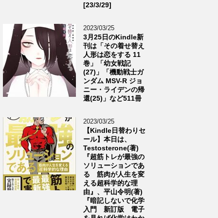
[23/3/29]
2023/03/25
3月25日のKindle新
刊は「その着せ替え
人形は恋をする 11
巻」「幼女戦記
(27)」「機動戦士ガ
ンダム MSV-R ジョ
ニー・ライデンの帰
還(25)」など511冊
2023/03/25
【Kindle日替わりセ
ール】本日は、
Testosterone(著)
『超筋トレが最強の
ソリューションであ
る 筋肉が人生を変
える超科学的な理
由』、平山令明(著)
『暗記しないで化学
入門 新訂版 電子
を見れば化学はわか