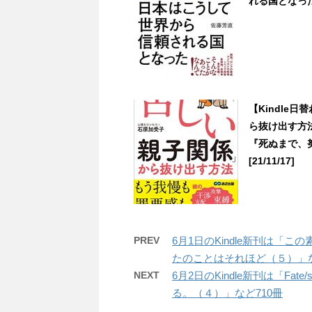
れる国となっ
【Kindle
ら抜け出す方
『死ぬまで、
[21/11/17]
PREV
6月1日のKindle新刊は「
たのことはそれほど（５）」な
NEXT
6月2日のKindle新刊は「Fate/s
る。（４）」など710冊