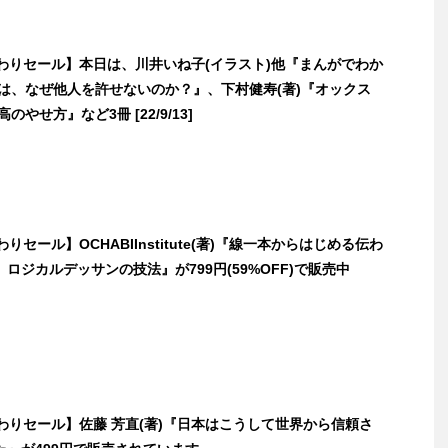
日替わりセール】本日は、川井いね子(イラスト)他『まんがでわか
人は、なぜ他人を許せないのか？』、下村健寿(著)『オックス
のやせ方』など3冊 [22/9/13]
替わりセール】OCHABIInstitute(著)『線一本からはじめる伝わ
ロジカルデッサンの技法』が799円(59%OFF)で販売中
日替わりセール】佐藤 芳直(著)『日本はこうして世界から信頼さ