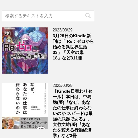
2023/03/29
3月29日のKindle新
刊は「 Re：ゼロから
始める異世界生活
33」「天空の扉
18」など311冊
2023/03/29
【Kindle日替わりセ
ール】本日は、中島
聡(著)『なぜ、あな
たの仕事は終わらな
いのか スピードは最
強の武器である』、
大竹文雄(著)『あな
たを変える行動経済
学』など3冊