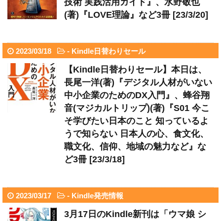
技術 実践活用ガイド』、水野敬也
(著)『LOVE理論』など3冊 [23/3/20]
2023/03/18
-
Kindle日替わりセール
【Kindle日替わりセール】本日は、
長尾一洋(著)『デジタル人材がいない
中小企業のためのDX入門』、蜂谷翔
音(マジカルトリップ)(著)『S01 今こ
そ学びたい日本のこと 知っているよ
うで知らない 日本人の心、食文化、
職文化、信仰、地域の魅力など』な
ど3冊 [23/3/18]
2023/03/17
-
Kindle発売情報
3月17日のKindle新刊は「ウマ娘 シ