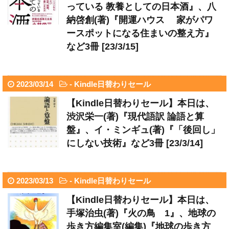
っている 教養としての日本酒』、八
納啓創(著)『開運ハウス 家がパワ
ースポットになる住まいの整え方』
など3冊 [23/3/15]
2023/03/14
-
Kindle日替わりセール
【Kindle日替わりセール】本日は、
渋沢栄一(著)『現代語訳 論語と算
盤』、イ・ミンギュ(著)『「後回し」
にしない技術』など3冊 [23/3/14]
2023/03/13
-
Kindle日替わりセール
【Kindle日替わりセール】本日は、
手塚治虫(著)『火の鳥 1』、地球の
歩き方編集室(編集)『地球の歩き方