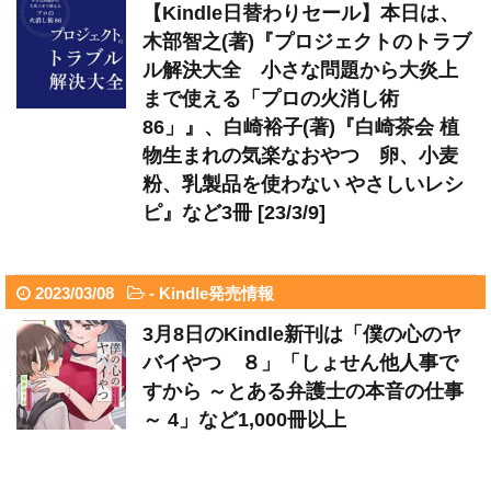
【Kindle日替わりセール】本日は、
木部智之(著)『プロジェクトのトラブ
ル解決大全 小さな問題から大炎上
まで使える「プロの火消し術
86」』、白崎裕子(著)『白崎茶会 植
物生まれの気楽なおやつ 卵、小麦
粉、乳製品を使わない やさしいレシ
ピ』など3冊 [23/3/9]
2023/03/08
-
Kindle発売情報
3月8日のKindle新刊は「僕の心のヤ
バイやつ ８」「しょせん他人事で
すから ～とある弁護士の本音の仕事
～ 4」など1,000冊以上