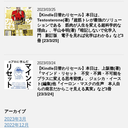
2023/03/25
【Kindle日替わりセール】本日は、
Testosterone(著)『超筋トレが最強のソリュー
ションである 筋肉が人生を変える超科学的な
理由』、平山令明(著)『暗記しないで化学入
門 新訂版 電子を見れば化学はわかる』など3
冊 [23/3/25]
2023/03/24
【Kindle日替わりセール】本日は、上阪徹(著)
『マインド・リセット 不安・不満・不可能を
プラスに変える思考習慣』、ジェシカ・イース
ト(編集)他『イーロン・マスクの生声 本人自
らの発言だからこそ見える真実』など3冊
[23/3/24]
アーカイブ
2023年3月
2022年12月