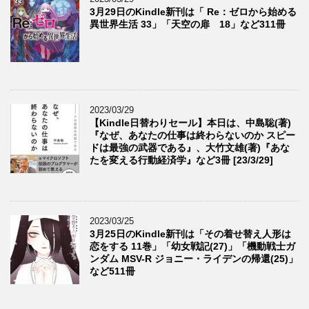
3月29日のKindle新刊は「 Re：ゼロから始める
異世界生活 33」「天空の扉 18」など311冊
2023/03/29
【Kindle日替わりセール】本日は、中島聡(著)
『なぜ、あなたの仕事は終わらないのか スピー
ドは最強の武器である』、大竹文雄(著)『あな
たを変える行動経済学』など3冊 [23/3/29]
2023/03/25
3月25日のKindle新刊は「その着せ替え人形は
恋をする 11巻」「幼女戦記(27)」「機動戦士ガ
ンダム MSV-R ジョニー・ライデンの帰還(25)」
など511冊