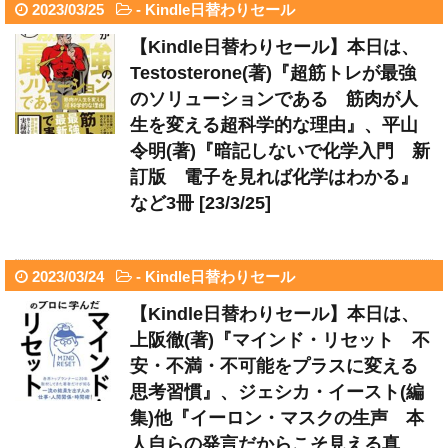
2023/03/25
-
Kindle日替わりセール
【Kindle日替わりセール】本日は、
Testosterone(著)『超筋トレが最強
のソリューションである 筋肉が人
生を変える超科学的な理由』、平山
令明(著)『暗記しないで化学入門 新
訂版 電子を見れば化学はわかる』
など3冊 [23/3/25]
2023/03/24
-
Kindle日替わりセール
【Kindle日替わりセール】本日は、
上阪徹(著)『マインド・リセット 不
安・不満・不可能をプラスに変える
思考習慣』、ジェシカ・イースト(編
集)他『イーロン・マスクの生声 本
人自らの発言だからこそ見える真