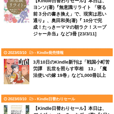
【Kindle日替わりセール】本日は、
ヨンソ(著)『無意識リライト 「寝る
前３分の書き換え」で、現実は思い
通り』、奥田和美(著)『 10分で完
成！たっきーママの朝ラク！スープ
ジャー弁当』など3冊 [23/3/11]
2023/03/10
-
Kindle発売情報
3月10日のKindle新刊は「戦国小町苦
労譚 乱世を照らす宰相 13」「魔
法使いの嫁 19巻」など1,000冊以上
2023/03/10
-
Kindle日替わりセール
【Kindle日替わりセール】本日は、