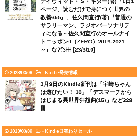
デイヴィッド・Ｓ・キダー(著)『1日1
ページ、読むだけで身につく世界の
教養365』、佐久間宣行(著)『普通の
サラリーマン、ラジオパーソナリテ
ィになる～佐久間宣行のオールナイ
トニッポン0（ZERO）2019-2021
～』など3冊 [23/3/10]
2023/03/09
-
Kindle発売情報
3月9日のKindle新刊は「宇崎ちゃん
は遊びたい！ 10」「デスマーチから
はじまる異世界狂想曲(15)」など328
冊
2023/03/09
-
Kindle日替わりセール