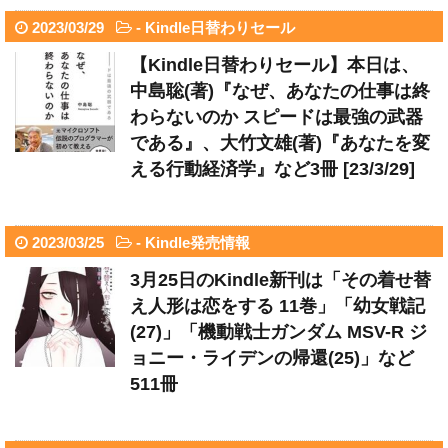
2023/03/29
-
Kindle日替わりセール
【Kindle日替わりセール】本日は、
中島聡(著)『なぜ、あなたの仕事は終
わらないのか スピードは最強の武器
である』、大竹文雄(著)『あなたを変
える行動経済学』など3冊 [23/3/29]
2023/03/25
-
Kindle発売情報
3月25日のKindle新刊は「その着せ替
え人形は恋をする 11巻」「幼女戦記
(27)」「機動戦士ガンダム MSV-R ジ
ョニー・ライデンの帰還(25)」など
511冊