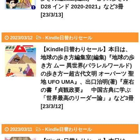
D28 インド 2020-2021』など3冊
[23/3/13]
2023/03/12
-
Kindle日替わりセール
【Kindle日替わりセール】本日は、
地球の歩き方編集室(編集)『地球の歩
き方 ムー 異世界(パラレルワールド)
の歩き方ー超古代文明 オーパーツ 聖
地 UFO UMA』、出口治明(著)『座右
の書『貞観政要』 中国古典に学ぶ
「世界最高のリーダー論」』など3冊
[23/3/12]
2023/03/11
-
Kindle日替わりセール