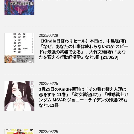
2023/03/29
【Kindle日替わりセール】本日は、中島聡(著)
『なぜ、あなたの仕事は終わらないのか スピー
ドは最強の武器である』、大竹文雄(著)『あな
たを変える行動経済学』など3冊 [23/3/29]
2023/03/25
3月25日のKindle新刊は「その着せ替え人形は
恋をする 11巻」「幼女戦記(27)」「機動戦士ガ
ンダム MSV-R ジョニー・ライデンの帰還(25)」
など511冊
2023/03/25