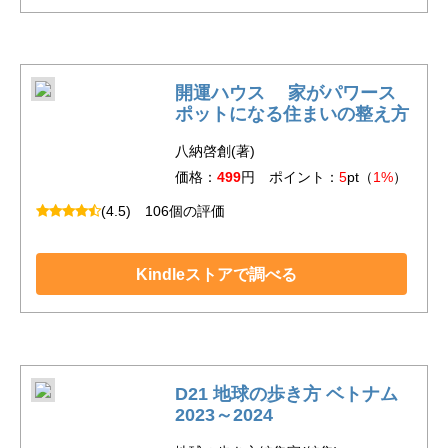
開運ハウス 家がパワース
ポットになる住まいの整え方
八納啓創(著)
価格：
499
円 ポイント：
5
pt（
1%
）
(4.5)
106個の評価
Kindleストアで調べる
D21 地球の歩き方 ベトナム
2023～2024