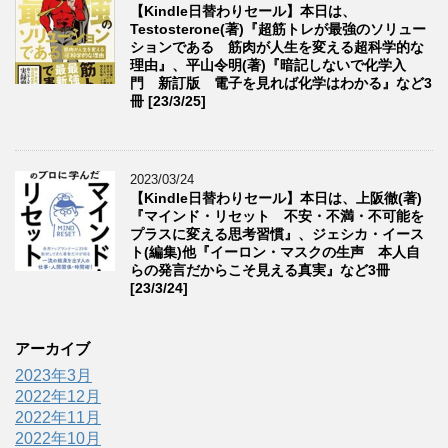
【Kindle日替わりセール】本日は、
Testosterone(著)『超筋トレが最強のソリュー
ションである 筋肉が人生を変える超科学的な
理由』、平山令明(著)『暗記しないで化学入
門 新訂版 電子を見れば化学はわかる』など3
冊 [23/3/25]
2023/03/24
【Kindle日替わりセール】本日は、上阪徹(著)
『マインド・リセット 不安・不満・不可能を
プラスに変える思考習慣』、ジェシカ・イース
ト(編集)他『イーロン・マスクの生声 本人自
らの発言だからこそ見える真実』など3冊
[23/3/24]
アーカイブ
2023年3月
2022年12月
2022年11月
2022年10月