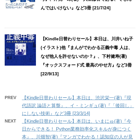
んではいけない』など3冊 [21/7/24]
【Kindle日替わりセール】本日は、川井いね子
(イラスト)他『まんがでわかる正義中毒 人は、
なぜ他人を許せないのか？』、下村健寿(著)
『オックスフォード式 最高のやせ方』など3冊
[22/9/13]
PREV
【Kindle日替わりセール】本日は、渋沢栄一(著)『現
代語訳 論語と算盤』、イ・ミンギュ(著)『「後回し」
にしない技術』など3冊 [23/3/14]
NEXT
【Kindle日替わりセール】本日は、いまにゅ(著)『今
日からできる！ Python業務効率化スキルが身につく
本』、川畑智(著)『マンガでわかる！認知症の人が見