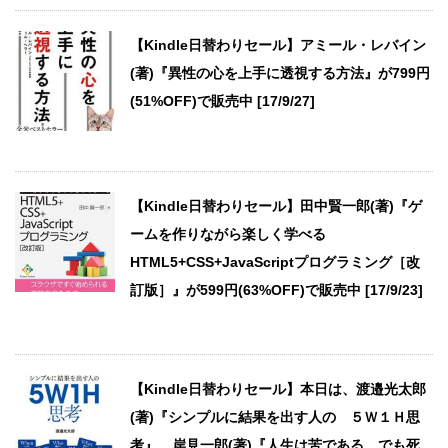
【Kindle日替わりセール】アミール・レバイン
(著)『異性の心を上手に透視する方法』が799円
(51%OFF)で販売中 [17/9/27]
【Kindle日替わりセール】田中賢一郎(著)『ゲ
ームを作りながら楽しく学べる
HTML5+CSS+JavaScriptプログラミング［改
訂版］』が599円(63%OFF)で販売中 [17/9/23]
【Kindle日替わりセール】本日は、渡邉光太郎
(著)『シンプルに結果を出す人の ５Ｗ１Ｈ思
考』、岸見一郎(著)『人生は苦である、でも死