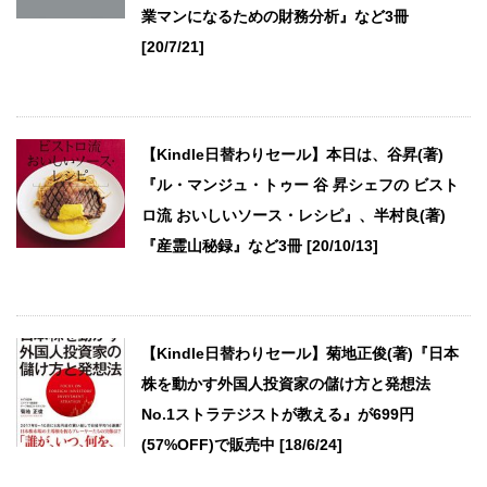
業マンになるための財務分析』など3冊
[20/7/21]
【Kindle日替わりセール】本日は、谷昇(著)
『ル・マンジュ・トゥー 谷 昇シェフの ビスト
ロ流 おいしいソース・レシピ』、半村良(著)
『産霊山秘録』など3冊 [20/10/13]
【Kindle日替わりセール】菊地正俊(著)『日本
株を動かす外国人投資家の儲け方と発想法
No.1ストラテジストが教える』が699円
(57%OFF)で販売中 [18/6/24]