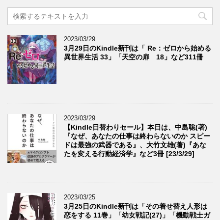
2023/03/29
3月29日のKindle新刊は「 Re：ゼロから始める
異世界生活 33」「天空の扉 18」など311冊
2023/03/29
【Kindle日替わりセール】本日は、中島聡(著)
『なぜ、あなたの仕事は終わらないのか スピー
ドは最強の武器である』、大竹文雄(著)『あな
たを変える行動経済学』など3冊 [23/3/29]
2023/03/25
3月25日のKindle新刊は「その着せ替え人形は
恋をする 11巻」「幼女戦記(27)」「機動戦士ガ