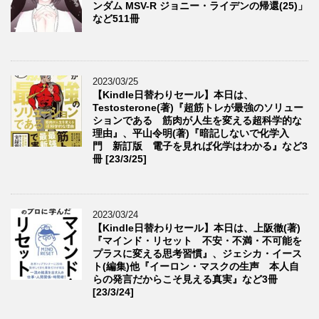
ンダム MSV-R ジョニー・ライデンの帰還(25)」
など511冊
2023/03/25
【Kindle日替わりセール】本日は、
Testosterone(著)『超筋トレが最強のソリュー
ションである 筋肉が人生を変える超科学的な
理由』、平山令明(著)『暗記しないで化学入
門 新訂版 電子を見れば化学はわかる』など3
冊 [23/3/25]
2023/03/24
【Kindle日替わりセール】本日は、上阪徹(著)
『マインド・リセット 不安・不満・不可能を
プラスに変える思考習慣』、ジェシカ・イース
ト(編集)他『イーロン・マスクの生声 本人自
らの発言だからこそ見える真実』など3冊
[23/3/24]