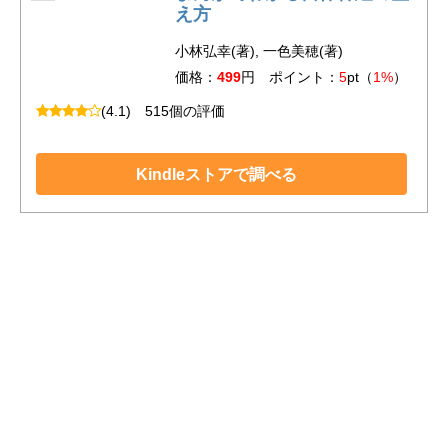
え方
小林弘幸(著), 一色美穂(著)
価格：
499
円 ポイント：
5
pt（
1%
）
(4.1)
515個の評価
Kindleストアで調べる