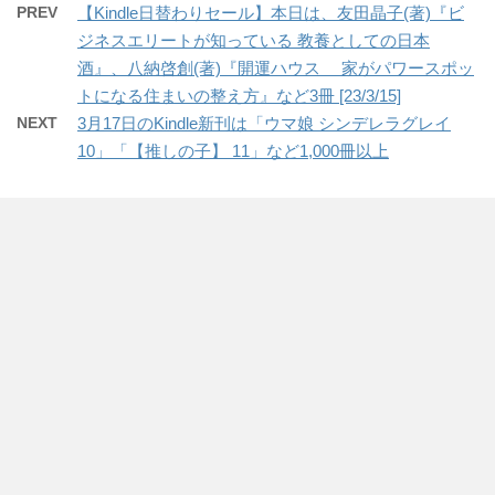
PREV
【Kindle日替わりセール】本日は、友田晶子(著)『ビ
ジネスエリートが知っている 教養としての日本
酒』、八納啓創(著)『開運ハウス 家がパワースポッ
トになる住まいの整え方』など3冊 [23/3/15]
NEXT
3月17日のKindle新刊は「ウマ娘 シンデレラグレイ
10」「【推しの子】 11」など1,000冊以上