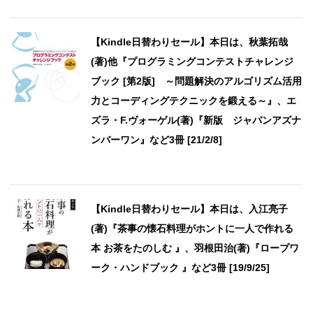
【Kindle日替わりセール】本日は、秋葉拓哉
(著)他『プログラミングコンテストチャレンジ
ブック [第2版] ～問題解決のアルゴリズム活用
力とコーディングテクニックを鍛える～』、エ
ズラ・F.ヴォーゲル(著)『新版 ジャパンアズナ
ンバーワン』など3冊 [21/2/8]
【Kindle日替わりセール】本日は、入江亮子
(著)『茶事の懐石料理がホントに一人で作れる
本 お茶をたのしむ 』、羽根田治(著)『ロープワ
ーク・ハンドブック 』など3冊 [19/9/25]