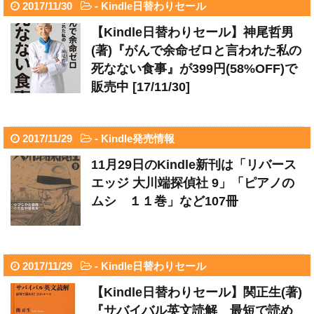
2017/11/30
-
Kindle日替わりセール
【Kindle日替わりセール】神尾哲男
(著)『がんで余命ゼロと言われた私の
死なない食事』が399円(58%OFF)で
販売中 [17/11/30]
2017/11/29
-
Kindle発売情報
11月29日のKindle新刊は「リバース
エッジ 大川端探偵社 9」「ピアノの
ムシ １１巻」など107冊
2017/11/29
-
Kindle日替わりセール
【Kindle日替わりセール】関正生(著)
『サバイバル英文読解 最短で読め