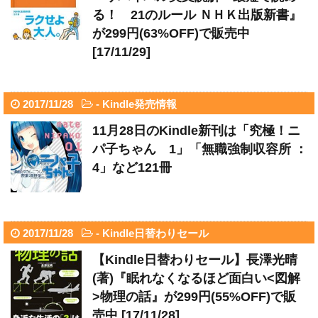
る！ 21のルール ＮＨＫ出版新書』
が299円(63%OFF)で販売中
[17/11/29]
2017/11/28
-
Kindle発売情報
11月28日のKindle新刊は「究極！ニ
パ子ちゃん 1」「無職強制収容所 ：
4」など121冊
2017/11/28
-
Kindle日替わりセール
【Kindle日替わりセール】長澤光晴
(著)『眠れなくなるほど面白い<図解
>物理の話』が299円(55%OFF)で販
売中 [17/11/28]