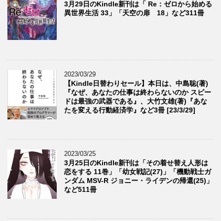
3月29日のKindle新刊は「 Re：ゼロから始める
異世界生活 33」「天空の扉 18」など311冊
2023/03/29
【Kindle日替わりセール】本日は、中島聡(著)
『なぜ、あなたの仕事は終わらないのか スピー
ドは最強の武器である』、大竹文雄(著)『あな
たを変える行動経済学』など3冊 [23/3/29]
2023/03/25
3月25日のKindle新刊は「その着せ替え人形は
恋をする 11巻」「幼女戦記(27)」「機動戦士ガ
ンダム MSV-R ジョニー・ライデンの帰還(25)」
など511冊