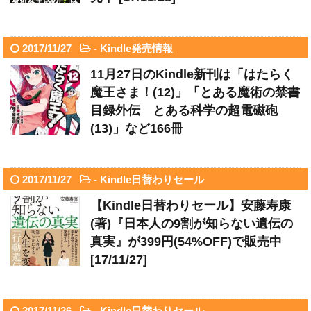
2017/11/27
-
Kindle発売情報
11月27日のKindle新刊は「はたらく
魔王さま！(12)」「とある魔術の禁書
目録外伝 とある科学の超電磁砲
(13)」など166冊
2017/11/27
-
Kindle日替わりセール
【Kindle日替わりセール】安藤寿康
(著)『日本人の9割が知らない遺伝の
真実』が399円(54%OFF)で販売中
[17/11/27]
2017/11/26
-
Kindle日替わりセール