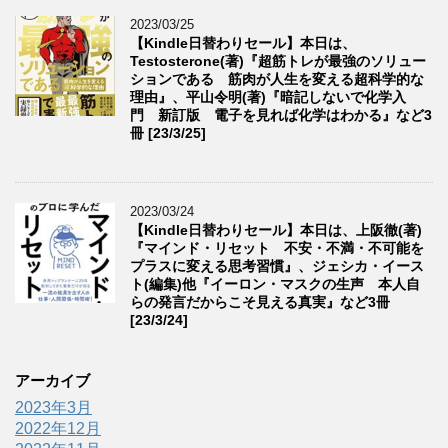
2023/03/25
【Kindle日替わりセール】本日は、
Testosterone(著)『超筋トレが最強のソリュー
ションである 筋肉が人生を変える超科学的な
理由』、平山令明(著)『暗記しないで化学入
門 新訂版 電子を見れば化学はわかる』など3
冊 [23/3/25]
2023/03/24
【Kindle日替わりセール】本日は、上阪徹(著)
『マインド・リセット 不安・不満・不可能を
プラスに変える思考習慣』、ジェシカ・イース
ト(編集)他『イーロン・マスクの生声 本人自
らの発言だからこそ見える真実』など3冊
[23/3/24]
アーカイブ
2023年3月
2022年12月