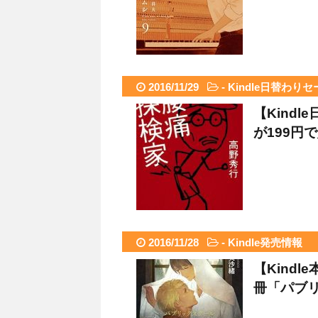
2016/11/29
-
Kindle日替わりセ
【Kind
が199円
2016/11/28
-
Kindle発売情報
【Kindl
冊「パブリ