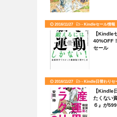
2016/11/27
-
Kindleセール情報
【Kind
40%OF
セール
2016/11/27
-
Kindle日替わりセ
【Kind
たくない
６』が59