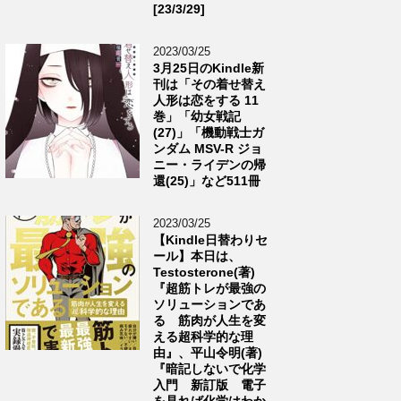
[23/3/29]
2023/03/25
3月25日のKindle新
刊は「その着せ替え
人形は恋をする 11
巻」「幼女戦記
(27)」「機動戦士ガ
ンダム MSV-R ジョ
ニー・ライデンの帰
還(25)」など511冊
2023/03/25
【Kindle日替わりセ
ール】本日は、
Testosterone(著)
『超筋トレが最強の
ソリューションであ
る 筋肉が人生を変
える超科学的な理
由』、平山令明(著)
『暗記しないで化学
入門 新訂版 電子
を見れば化学はわか