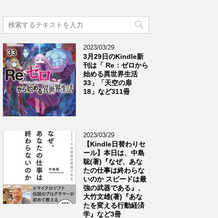
2023/03/29
3月29日のKindle新
刊は「 Re：ゼロから
始める異世界生活
33」「天空の扉
18」など311冊
2023/03/29
【Kindle日替わりセ
ール】本日は、中島
聡(著)『なぜ、あな
たの仕事は終わらな
いのか スピードは最
強の武器である』、
大竹文雄(著)『あな
たを変える行動経済
学』など3冊