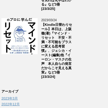
る』など3冊
[23/3/25]
2023/03/24
【Kindle日替わりセ
ール】本日は、上阪
徹(著)『マインド・
リセット 不安・不
満・不可能をプラス
に変える思考習
慣』、ジェシカ・イ
ースト(編集)他『イ
ーロン・マスクの生
声 本人自らの発言
だからこそ見える真
実』など3冊
[23/3/24]
アーカイブ
2023年3月
2022年12月