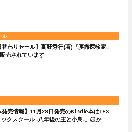
ール
le日替わりセール】高野秀行(著)『腰痛探検家』
で販売されています
e本発売情報】11月28日発売のKindle本は183
ックスクール -八年後の王と小鳥-」ほか