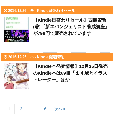
2016/12/26
-
Kindle日替わりセール
【Kindle日替わりセール】西脇資哲
(著)『新エバンジェリスト養成講座』
が799円で販売されています
2016/12/25
-
Kindle発売情報
【Kindle本発売情報】12月25日発売
のKindle本は69冊「１４歳とイラス
トレーター」ほか
1
2
…
6
次へ »