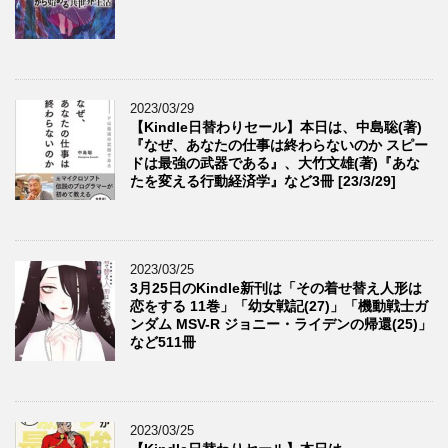
2023/03/29
【Kindle日替わりセール】本日は、中島聡(著)
『なぜ、あなたの仕事は終わらないのか スピー
ドは最強の武器である』、大竹文雄(著)『あな
たを変える行動経済学』など3冊 [23/3/29]
2023/03/25
3月25日のKindle新刊は「その着せ替え人形は
恋をする 11巻」「幼女戦記(27)」「機動戦士ガ
ンダム MSV-R ジョニー・ライデンの帰還(25)」
など511冊
2023/03/25