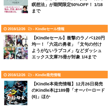
瞑想法」が期間限定50%OFF！ 1/18
まで
2016/12/26
-
Kindleセール情報
【Kindleセール】衝撃のラノベ120円
均一！「六花の勇者」「文句の付け
ようがないラブコメ」などダッシュ
エックス文庫75冊が対象 1/4まで
2016/12/26
-
Kindle発売情報
【Kindle本発売情報】12月26日発売
のKindle本は189冊「オーバーロード
(6)」ほか