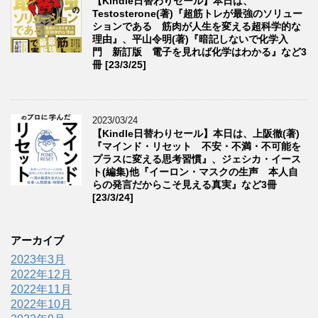
【Kindle日替わりセール】本日は、
Testosterone(著)『超筋トレが最強のソリュー
ションである 筋肉が人生を変える超科学的な
理由』、平山令明(著)『暗記しないで化学入
門 新訂版 電子を見れば化学はわかる』など3
冊 [23/3/25]
2023/03/24
【Kindle日替わりセール】本日は、上阪徹(著)
『マインド・リセット 不安・不満・不可能を
プラスに変える思考習慣』、ジェシカ・イース
ト(編集)他『イーロン・マスクの生声 本人自
らの発言だからこそ見える真実』など3冊
[23/3/24]
アーカイブ
2023年3月
2022年12月
2022年11月
2022年10月