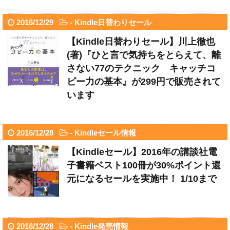
2016/12/29
-
Kindle日替わりセール
【Kindle日替わりセール】川上徹也
(著)『ひと言で気持ちをとらえて、離
さない77のテクニック キャッチコ
ピー力の基本』が299円で販売されて
います
2016/12/28
-
Kindleセール情報
【Kindleセール】2016年の講談社電
子書籍ベスト100冊が30%ポイント還
元になるセールを実施中！ 1/10まで
2016/12/28
-
Kindle発売情報