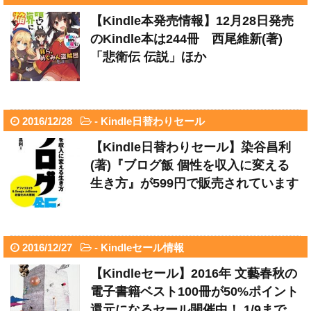
【Kindle本発売情報】12月28日発売
のKindle本は244冊 西尾維新(著)
「悲衛伝 伝説」ほか
2016/12/28
-
Kindle日替わりセール
【Kindle日替わりセール】染谷昌利
(著)『ブログ飯 個性を収入に変える
生き方』が599円で販売されています
2016/12/27
-
Kindleセール情報
【Kindleセール】2016年 文藝春秋の
電子書籍ベスト100冊が50%ポイント
還元になるセール開催中！ 1/9まで