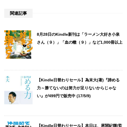
関連記事
8月28日のKindle新刊は「ラーメン大好き小泉
さん（９）」「血の轍（９）」など1,000冊以上
【Kindle日替わりセール】為末大(著)『諦める
力～勝てないのは努力が足りないからじゃな
い』が499円で販売中 (17/5/9)
【Kindle日替わりセール】本日は、尾関紀輝(監