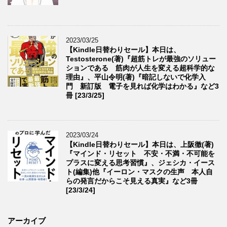
2023/03/25
【Kindle日替わりセール】本日は、
Testosterone(著)『超筋トレが最強のソリュー
ションである 筋肉が人生を変える超科学的な
理由』、平山令明(著)『暗記しないで化学入
門 新訂版 電子を見れば化学はわかる』など3
冊 [23/3/25]
2023/03/24
【Kindle日替わりセール】本日は、上阪徹(著)
『マインド・リセット 不安・不満・不可能を
プラスに変える思考習慣』、ジェシカ・イース
ト(編集)他『イーロン・マスクの生声 本人自
らの発言だからこそ見える真実』など3冊
[23/3/24]
アーカイブ