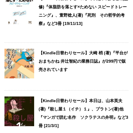
修)『体脂肪を落とす×ためない スピードトレー
ニング』、萱野稔人(著)『死刑 その哲学的考
察』など3冊 [19/11/13]
【Kindle日替わりセール】大崎 梢 (著)『平台が
おまちかね 井辻智紀の業務日誌』が299円で販
売されています
【Kindle日替わりセール】本日は、山本英夫
(著)『殺し屋１（イチ）１』、プラトン(著)他
『マンガで読む名作 ソクラテスの弁明』など3
冊 [21/3/1]