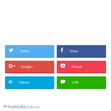
Twitter
Share
Google+
Pocket
B!
Hatena
LINE
-
Kindle日替わりセール