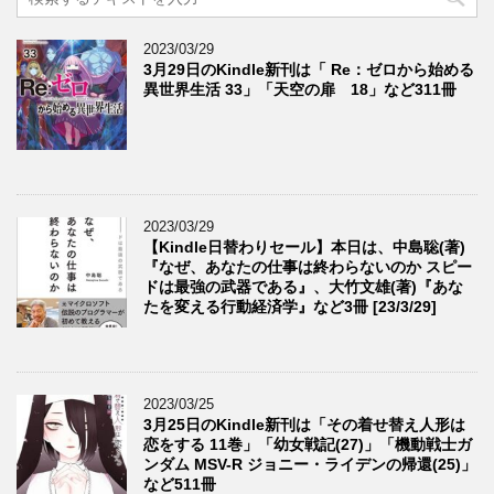
2023/03/29
3月29日のKindle新刊は「 Re：ゼロから始める
異世界生活 33」「天空の扉 18」など311冊
2023/03/29
【Kindle日替わりセール】本日は、中島聡(著)
『なぜ、あなたの仕事は終わらないのか スピー
ドは最強の武器である』、大竹文雄(著)『あな
たを変える行動経済学』など3冊 [23/3/29]
2023/03/25
3月25日のKindle新刊は「その着せ替え人形は
恋をする 11巻」「幼女戦記(27)」「機動戦士ガ
ンダム MSV-R ジョニー・ライデンの帰還(25)」
など511冊