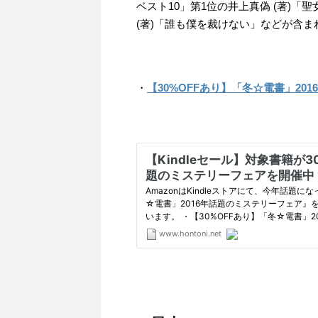
ベスト10」第1位の井上真偽 (著)
(著)「誰も僕を裁けない」などが含
・
【30%OFFあり】「冬☆電書」20