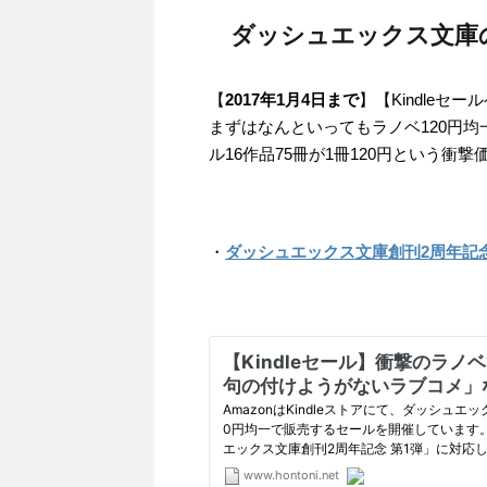
ダッシュエックス文庫の
【
2017年1月4日まで
】【Kindleセ
まずはなんといってもラノベ120円
ル16作品75冊が1冊120円という衝
・
ダッシュエックス文庫創刊2周年記念 