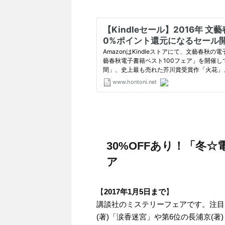
30%OFFあり！「冬☆
ア
【
2017年1月5日まで
】
講談社のミステリーフェアです。注目は
(著)「涙香迷宮」や第6位の長浦京(著