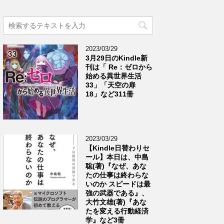
2023/03/29
3月29日のKindle新
刊は「 Re：ゼロから
始める異世界生活
33」「天空の扉
18」など311冊
2023/03/29
【Kindle日替わりセ
ール】本日は、中島
聡(著)『なぜ、あな
たの仕事は終わらな
いのか スピードは最
強の武器である』、
大竹文雄(著)『あな
たを変える行動経済
学』など3冊