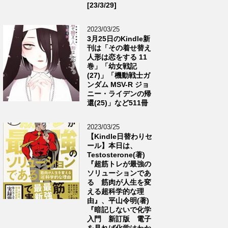
[23/3/29]
2023/03/25
3月25日のKindle新
刊は「その着せ替え
人形は恋をする 11
巻」「幼女戦記
(27)」「機動戦士ガ
ンダム MSV-R ジョ
ニー・ライデンの帰
還(25)」など511冊
2023/03/25
【Kindle日替わりセ
ール】本日は、
Testosterone(著)
『超筋トレが最強の
ソリューションであ
る 筋肉が人生を変
える超科学的な理
由』、平山令明(著)
『暗記しないで化学
入門 新訂版 電子
を見れば化学はわか