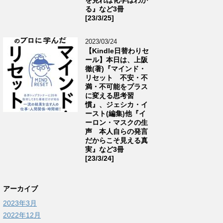
る』など3冊
[23/3/25]
2023/03/24
【Kindle日替わりセ
ール】本日は、上阪
徹(著)『マインド・
リセット 不安・不
満・不可能をプラス
に変える思考習
慣』、ジェシカ・イ
ースト(編集)他『イ
ーロン・マスクの生
声 本人自らの発言
だからこそ見える真
実』など3冊
[23/3/24]
アーカイブ
2023年3月
2022年12月