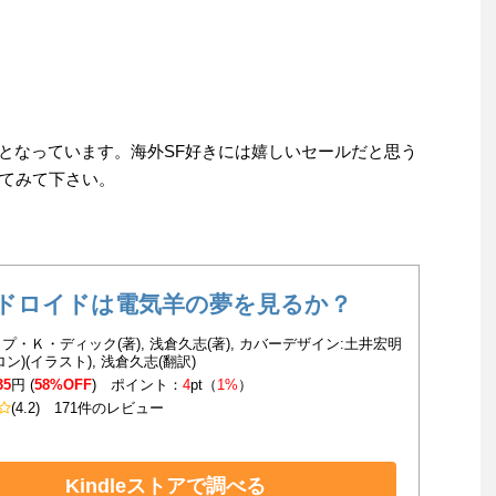
)までとなっています。海外SF好きには嬉しいセールだと思う
てみて下さい。
ドロイドは電気羊の夢を見るか？
プ・Ｋ・ディック(著), 浅倉久志(著), カバーデザイン:土井宏明
ン)(イラスト), 浅倉久志(翻訳)
35
円 (
58%OFF
) ポイント：
4
pt（
1%
）
(4.2)
171件のレビュー
Kindleストアで調べる