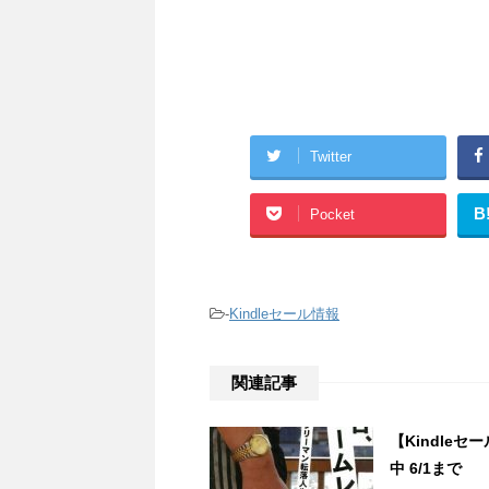
Twitter
B
Pocket
-
Kindleセール情報
関連記事
【Kindle
中 6/1まで