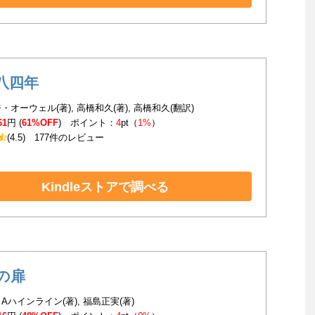
八四年
・オーウェル(著), 高橋和久(著), 高橋和久(翻訳)
61
円 (
61%OFF
) ポイント：
4
pt（
1%
）
(4.5)
177件のレビュー
Kindleストアで調べる
の扉
Aハインライン(著), 福島正実(著)