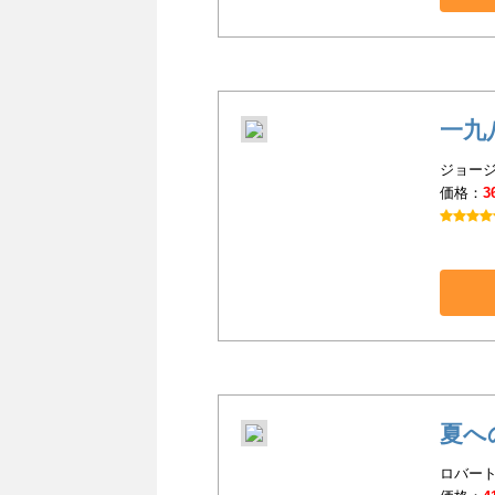
一九
ジョージ
価格：
3
夏へ
ロバート