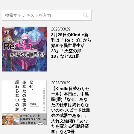
2023/03/29
3月29日のKindle新
刊は「 Re：ゼロから
始める異世界生活
33」「天空の扉
18」など311冊
2023/03/29
【Kindle日替わりセ
ール】本日は、中島
聡(著)『なぜ、あな
たの仕事は終わらな
いのか スピードは最
強の武器である』、
大竹文雄(著)『あな
たを変える行動経済
学』など3冊