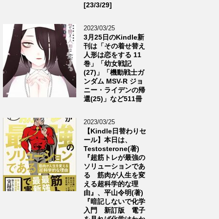
[23/3/29]
2023/03/25
3月25日のKindle新
刊は「その着せ替え
人形は恋をする 11
巻」「幼女戦記
(27)」「機動戦士ガ
ンダム MSV-R ジョ
ニー・ライデンの帰
還(25)」など511冊
2023/03/25
【Kindle日替わりセ
ール】本日は、
Testosterone(著)
『超筋トレが最強の
ソリューションであ
る 筋肉が人生を変
える超科学的な理
由』、平山令明(著)
『暗記しないで化学
入門 新訂版 電子
を見れば化学はわか