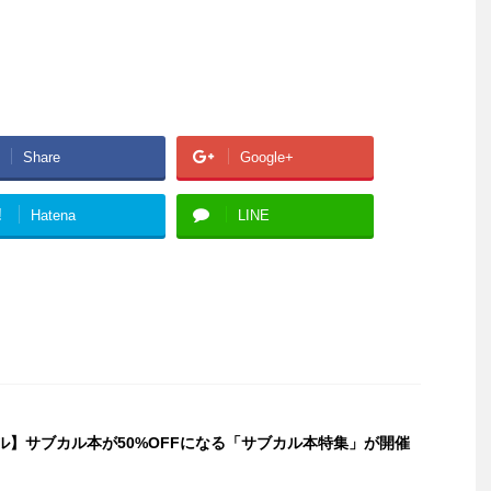
Share
Google+
!
Hatena
LINE
セール】サブカル本が50%OFFになる「サブカル本特集」が開催