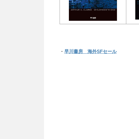
・
早川書房 海外SFセール