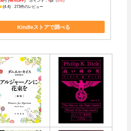
16
円 (
48%OFF
) ポイント：
4
pt（
0%
）
(4.4)
273件のレビュー
Kindleストアで調べる