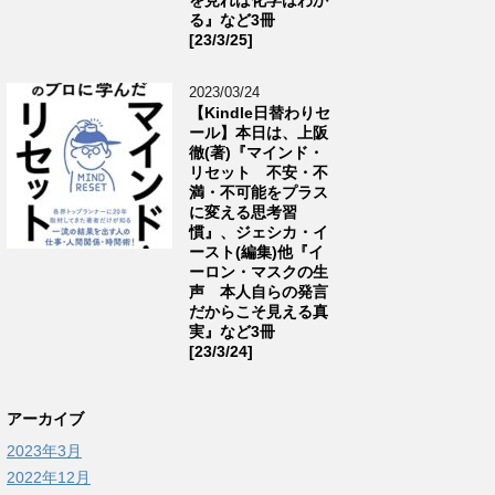
る』など3冊
[23/3/25]
2023/03/24
【Kindle日替わりセ
ール】本日は、上阪
徹(著)『マインド・
リセット 不安・不
満・不可能をプラス
に変える思考習
慣』、ジェシカ・イ
ースト(編集)他『イ
ーロン・マスクの生
声 本人自らの発言
だからこそ見える真
実』など3冊
[23/3/24]
アーカイブ
2023年3月
2022年12月