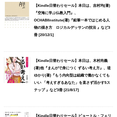
【Kindle日替わりセール】本日は、吉村均(著)
『空海に学ぶ仏教入門』、
OCHABIInstitute(著)『鉛筆一本ではじめる人
物の描き方 ロジカルデッサンの技法 』など3
冊 [20/12/1]
【Kindle日替わりセール】本日は、木村尚義
(著)他『まんがで身につく ずるい考え方』、堤
ゆかり(著)『もう内向型は組織で働かなくても
いい 「考えすぎるあなた」を直さず活かす5ス
テップ 』など3冊 [21/8/17]
【Kindle日替わりセール】ピョートル・フェリ