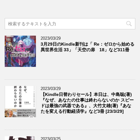
2023/03/29
3月29日のKindle新刊は「 Re：ゼロから始める
異世界生活 33」「天空の扉 18」など311冊
2023/03/29
【Kindle日替わりセール】本日は、中島聡(著)
『なぜ、あなたの仕事は終わらないのか スピー
ドは最強の武器である』、大竹文雄(著)『あな
たを変える行動経済学』など3冊 [23/3/29]
2023/03/25