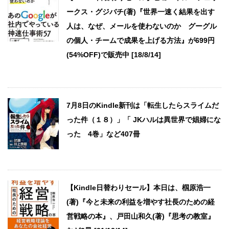
ークス・グジバチ(著)『世界一速く結果を出す
人は、なぜ、メールを使わないのか グーグル
の個人・チームで成果を上げる方法』が699円
(54%OFF)で販売中 [18/8/14]
7月8日のKindle新刊は「転生したらスライムだ
った件（１８）」「 JKハルは異世界で娼婦にな
った 4巻」など407冊
【Kindle日替わりセール】本日は、椢原浩一
(著)『今と未来の利益を増やす社長のための経
営戦略の本』、戸田山和久(著)『思考の教室』