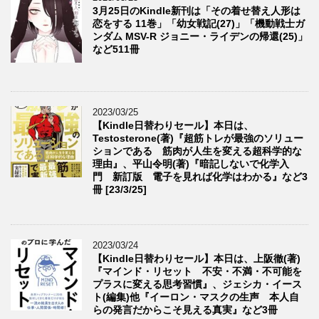
3月25日のKindle新刊は「その着せ替え人形は
恋をする 11巻」「幼女戦記(27)」「機動戦士ガ
ンダム MSV-R ジョニー・ライデンの帰還(25)」
など511冊
2023/03/25
【Kindle日替わりセール】本日は、
Testosterone(著)『超筋トレが最強のソリュー
ションである 筋肉が人生を変える超科学的な
理由』、平山令明(著)『暗記しないで化学入
門 新訂版 電子を見れば化学はわかる』など3
冊 [23/3/25]
2023/03/24
【Kindle日替わりセール】本日は、上阪徹(著)
『マインド・リセット 不安・不満・不可能を
プラスに変える思考習慣』、ジェシカ・イース
ト(編集)他『イーロン・マスクの生声 本人自
らの発言だからこそ見える真実』など3冊