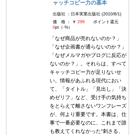
ャッチコピー力の基本
出版社 ：日本実業出版社 (2010/8/1)
価 格 ： ￥
299
ポイント還元
0
pt（
-
%）
「なぜ商品が売れないのか？」
「なぜ企画書が通らないのか？」
「なぜメルマガやブログに反応が
ないのか？」。それらは、すべて
キャッチコピー力が足りないせ
い。情報があふれる現代におい
て、「タイトル」「見出し」「決
めゼリフ」など、受け手の気持ち
をとらえて離さないワンフレーズ
が、何より重要です。本書は、仕
事で一番必要なのに、これまで誰
も教えてくれなかった“刺さる、