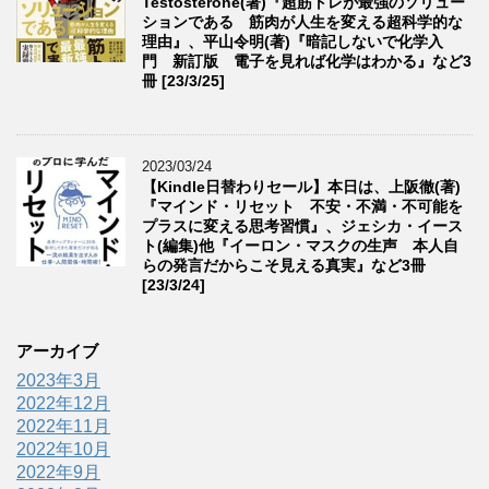
Testosterone(著)『超筋トレが最強のソリュー
ションである 筋肉が人生を変える超科学的な
理由』、平山令明(著)『暗記しないで化学入
門 新訂版 電子を見れば化学はわかる』など3
冊 [23/3/25]
2023/03/24
【Kindle日替わりセール】本日は、上阪徹(著)
『マインド・リセット 不安・不満・不可能を
プラスに変える思考習慣』、ジェシカ・イース
ト(編集)他『イーロン・マスクの生声 本人自
らの発言だからこそ見える真実』など3冊
[23/3/24]
アーカイブ
2023年3月
2022年12月
2022年11月
2022年10月
2022年9月