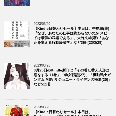
2023/03/29
【Kindle日替わりセール】本日は、中島聡(著)
『なぜ、あなたの仕事は終わらないのか スピー
ドは最強の武器である』、大竹文雄(著)『あな
たを変える行動経済学』など3冊 [23/3/29]
2023/03/25
3月25日のKindle新刊は「その着せ替え人形は
恋をする 11巻」「幼女戦記(27)」「機動戦士ガ
ンダム MSV-R ジョニー・ライデンの帰還(25)」
など511冊
2023/03/25
【Kindle日替わりセール】本日は、