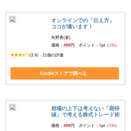
オンラインでの「伝え方」
ココが違います！
矢野香(著)
価格：
499
円 ポイント：
5
pt（
1%
）
(3.9)
21個の評価
Kindleストアで調べる
相場の上下は考えない「期待
値」で考える株式トレード術
価格：
499
円 ポイント：
5
pt（
1%
）