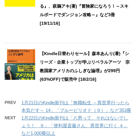
る』、萩鵜アキ(著)『冒険家になろう！～スキ
ルボードでダンジョン攻略～』など3冊
[19/11/16]
【Kindle日替わりセール】森本あんり(著)『シ
リーズ・企業トップが学ぶリベラルアーツ 宗
教国家アメリカのふしぎな論理』が299円
(63%OFF)で販売中 [18/2/16]
PREV
1月21日のKindle新刊は「無職転生 ～異世界行ったら
本気だす～ 14」「ブルーピリオド（９）」など353冊
NEXT
1月22日のKindle新刊は「八男って、それはないでし
ょう！ ９」「便利屋斎藤さん、異世界に行く ４」
など1,000冊以上