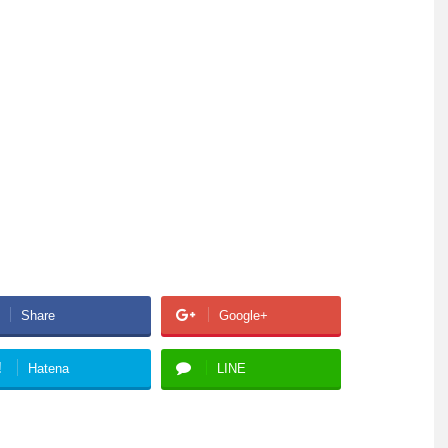
Share
Google+
!
Hatena
LINE