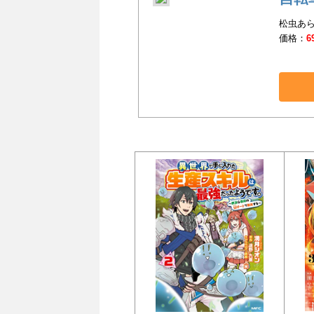
松虫あら
価格：
6