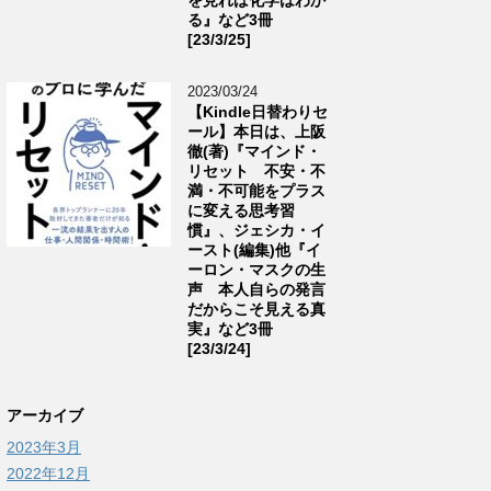
る』など3冊
[23/3/25]
2023/03/24
【Kindle日替わりセ
ール】本日は、上阪
徹(著)『マインド・
リセット 不安・不
満・不可能をプラス
に変える思考習
慣』、ジェシカ・イ
ースト(編集)他『イ
ーロン・マスクの生
声 本人自らの発言
だからこそ見える真
実』など3冊
[23/3/24]
アーカイブ
2023年3月
2022年12月