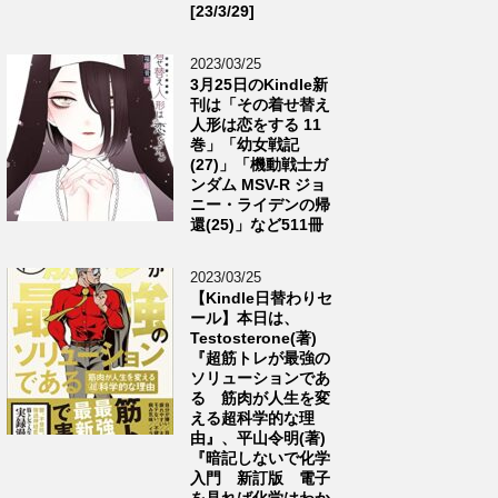
[23/3/29]
2023/03/25
3月25日のKindle新
刊は「その着せ替え
人形は恋をする 11
巻」「幼女戦記
(27)」「機動戦士ガ
ンダム MSV-R ジョ
ニー・ライデンの帰
還(25)」など511冊
2023/03/25
【Kindle日替わりセ
ール】本日は、
Testosterone(著)
『超筋トレが最強の
ソリューションであ
る 筋肉が人生を変
える超科学的な理
由』、平山令明(著)
『暗記しないで化学
入門 新訂版 電子
を見れば化学はわか