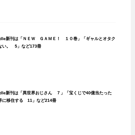
indle新刊は「ＮＥＷ ＧＡＭＥ！ １０巻」「ギャルとオタク
い。 5」など173冊
indle新刊は「異世界おじさん ７」「宝くじで40億当たった
に移住する 11」など214冊