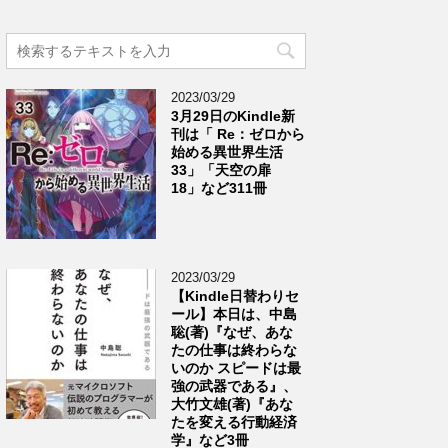
2023/03/29
3月29日のKindle新
刊は「 Re：ゼロから
始める異世界生活
33」「天空の扉
18」など311冊
2023/03/29
【Kindle日替わりセ
ール】本日は、中島
聡(著)『なぜ、あな
たの仕事は終わらな
いのか スピードは最
強の武器である』、
大竹文雄(著)『あな
たを変える行動経済
学』など3冊