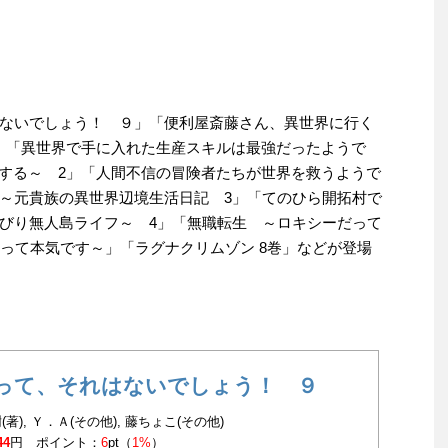
ないでしょう！ ９」「便利屋斎藤さん、異世界に行く
)」「異世界で手に入れた生産スキルは最強だったようで
する～ 2」「人間不信の冒険者たちが世界を救うようで
～元貴族の異世界辺境生活日記 3」「てのひら開拓村で
びり無人島ライフ～ 4」「無職転生 ～ロキシーだって
だって本気です～」「ラグナクリムゾン 8巻」などが登場
って、それはないでしょう！ ９
著), Ｙ．Ａ(その他), 藤ちょこ(その他)
44
円 ポイント：
6
pt（
1%
）