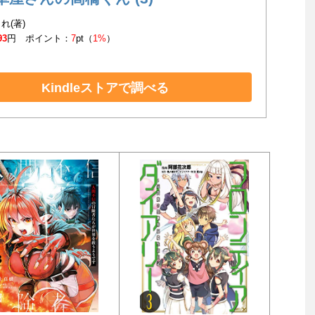
れ(著)
93
円 ポイント：
7
pt（
1%
）
Kindleストアで調べる