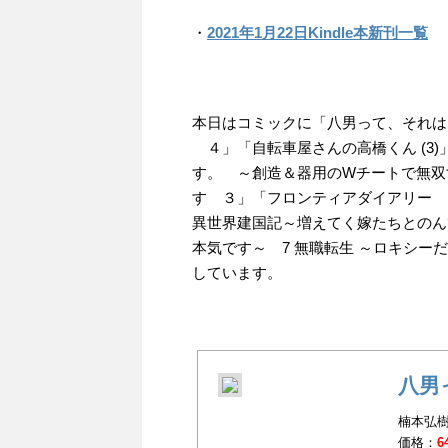
・
2021年1月22日Kindle本新刊一覧
本日はコミックに「八男って、それは
４」「自転車屋さんの高橋くん (3
す。 ～創造＆器用のWチートで無双
す ３」「フロンティアダイアリー 
異世界建国記～増えてく嫁たちとのん
本気です～ 7 無職転生 ～ロキシー
しています。
八男
楠本弘樹(
価格：
6