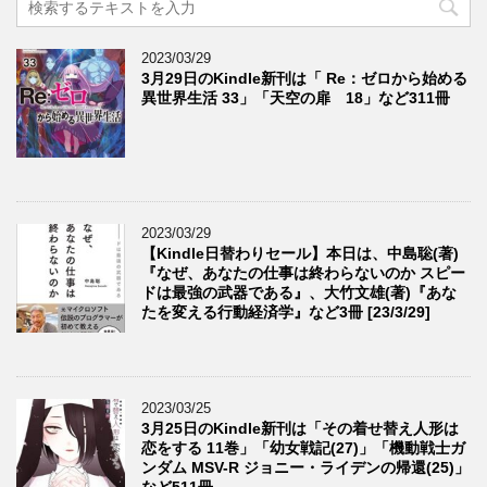
2023/03/29
3月29日のKindle新刊は「 Re：ゼロから始める
異世界生活 33」「天空の扉 18」など311冊
2023/03/29
【Kindle日替わりセール】本日は、中島聡(著)
『なぜ、あなたの仕事は終わらないのか スピー
ドは最強の武器である』、大竹文雄(著)『あな
たを変える行動経済学』など3冊 [23/3/29]
2023/03/25
3月25日のKindle新刊は「その着せ替え人形は
恋をする 11巻」「幼女戦記(27)」「機動戦士ガ
ンダム MSV-R ジョニー・ライデンの帰還(25)」
など511冊