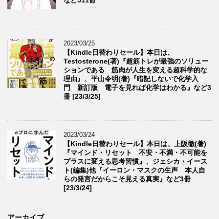
2023/03/25
【Kindle日替わりセール】本日は、
Testosterone(著)『超筋トレが最強のソリュー
ションである 筋肉が人生を変える超科学的な
理由』、平山令明(著)『暗記しないで化学入
門 新訂版 電子を見れば化学はわかる』など3
冊 [23/3/25]
2023/03/24
【Kindle日替わりセール】本日は、上阪徹(著)
『マインド・リセット 不安・不満・不可能を
プラスに変える思考習慣』、ジェシカ・イース
ト(編集)他『イーロン・マスクの生声 本人自
らの発言だからこそ見える真実』など3冊
[23/3/24]
アーカイブ