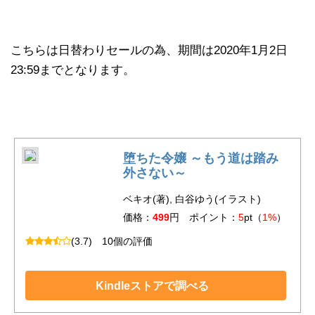
こちらは日替わりセールの為、期間は2020年1月2日
23:59までとなります。
堕ちた令嬢 ～もう道は踏み
外さない～
ベキオ(著), 白谷ゆう(イラスト)
価格：
499
円 ポイント：
5
pt（
1%
）
(3.7)
10個の評価
Kindleストアで調べる