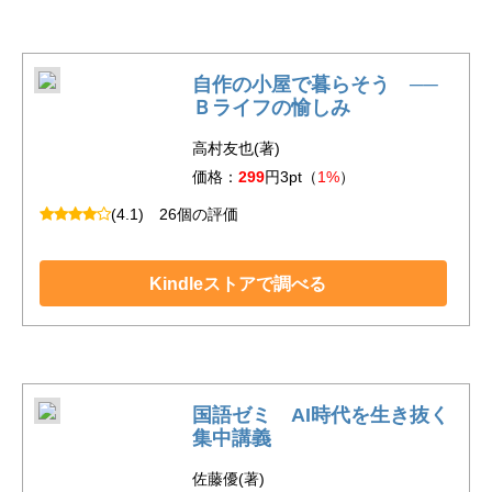
自作の小屋で暮らそう ──
Ｂライフの愉しみ
高村友也(著)
価格：
299
円3pt（
1%
）
(4.1)
26個の評価
Kindleストアで調べる
国語ゼミ AI時代を生き抜く
集中講義
佐藤優(著)