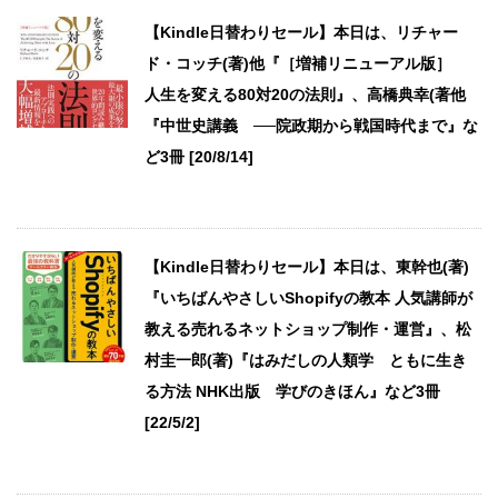
【Kindle日替わりセール】本日は、リチャー
ド・コッチ(著)他『［増補リニューアル版］
人生を変える80対20の法則』、高橋典幸(著他
『中世史講義 ──院政期から戦国時代まで』な
ど3冊 [20/8/14]
【Kindle日替わりセール】本日は、東幹也(著)
『いちばんやさしいShopifyの教本 人気講師が
教える売れるネットショップ制作・運営』、松
村圭一郎(著)『はみだしの人類学 ともに生き
る方法 NHK出版 学びのきほん』など3冊
[22/5/2]