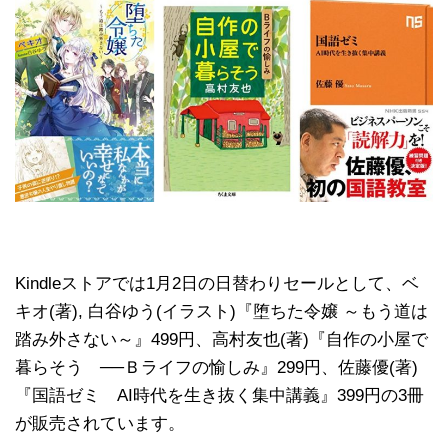
Kindleストアでは1月2日の日替わりセールとして、ベ
キオ(著), 白谷ゆう(イラスト)『堕ちた令嬢 ～もう道は
踏み外さない～』499円、高村友也(著)『自作の小屋で
暮らそう ──Ｂライフの愉しみ』299円、佐藤優(著)
『国語ゼミ AI時代を生き抜く集中講義』399円の3冊
が販売されています。