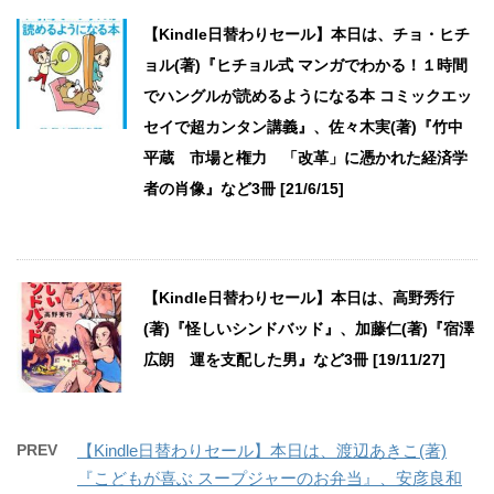
【Kindle日替わりセール】本日は、チョ・ヒチ
ョル(著)『ヒチョル式 マンガでわかる！１時間
でハングルが読めるようになる本 コミックエッ
セイで超カンタン講義』、佐々木実(著)『竹中
平蔵 市場と権力 「改革」に憑かれた経済学
者の肖像』など3冊 [21/6/15]
【Kindle日替わりセール】本日は、高野秀行
(著)『怪しいシンドバッド』、加藤仁(著)『宿澤
広朗 運を支配した男』など3冊 [19/11/27]
PREV
【Kindle日替わりセール】本日は、渡辺あきこ(著)
『こどもが喜ぶ スープジャーのお弁当』、安彦良和