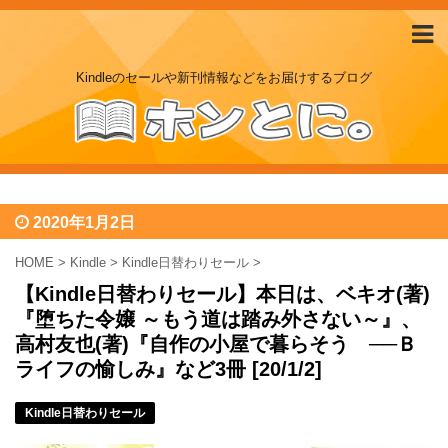
Kindleのセールや新刊情報などをお届けするブログ
2020年1月2日
HOME
>
Kindle
>
Kindle日替わりセール
>
【Kindle日替わりセール】本日は、ベキオ(著)
『堕ちた令嬢 ～もう道は踏み外さない～』、
高村友也(著)『自作の小屋で暮らそう ──Ｂ
ライフの愉しみ』など3冊 [20/1/2]
Kindle日替わりセール