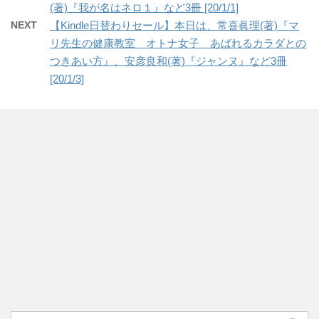
(著)『我が名はネロ１』など3冊 [20/1/1]
NEXT
【Kindle日替わりセール】本日は、常喜眞理(著)『マ
リ先生の健康教室 オトナ女子 あばれるカラダとの
つきあい方』、安彦良和(著)『ジャンヌ』など3冊
[20/1/3]