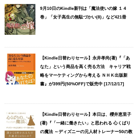
9月10日のKindle新刊は「魔法使いの嫁 １４
巻」「女子高生の無駄づかい(8)」など421冊
【Kindle日替わりセール】永井孝尚(著)『「あ
なた」という商品を高く売る方法 キャリア戦
略をマーケティングから考える ＮＨＫ出版新
書』が399円(50%OFF)で販売中 [17/12/17]
【Kindle日替わりセール】本日は、櫻井恵里子
(著)『「一緒に働きたい」と思われる 心くばり
の魔法 ～ディズニーの元人材トレーナー50の教