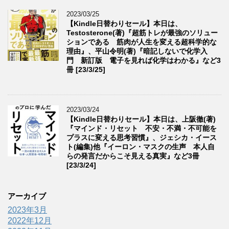
2023/03/25
【Kindle日替わりセール】本日は、
Testosterone(著)『超筋トレが最強のソリュー
ションである 筋肉が人生を変える超科学的な
理由』、平山令明(著)『暗記しないで化学入
門 新訂版 電子を見れば化学はわかる』など3
冊 [23/3/25]
2023/03/24
【Kindle日替わりセール】本日は、上阪徹(著)
『マインド・リセット 不安・不満・不可能を
プラスに変える思考習慣』、ジェシカ・イース
ト(編集)他『イーロン・マスクの生声 本人自
らの発言だからこそ見える真実』など3冊
[23/3/24]
アーカイブ
2023年3月
2022年12月