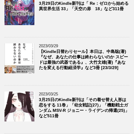
3月29日のKindle新刊は「 Re：ゼロから始める
異世界生活 33」「天空の扉 18」など311冊
2023/03/29
【Kindle日替わりセール】本日は、中島聡(著)
『なぜ、あなたの仕事は終わらないのか スピー
ドは最強の武器である』、大竹文雄(著)『あな
たを変える行動経済学』など3冊 [23/3/29]
2023/03/25
3月25日のKindle新刊は「その着せ替え人形は
恋をする 11巻」「幼女戦記(27)」「機動戦士ガ
ンダム MSV-R ジョニー・ライデンの帰還(25)」
など511冊