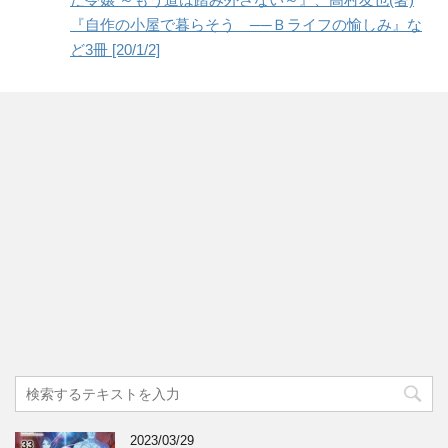
『自作の小屋で暮らそう ──Ｂライフの愉しみ』な
ど3冊 [20/1/2]
2023/03/29