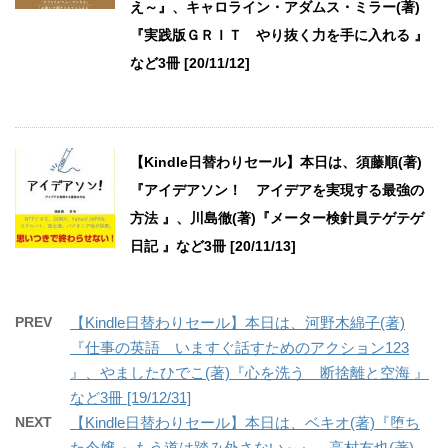
え～』、キャロライン・アダムス・ミラー(著)
『実践版ＧＲＩＴ やり抜く力を手に入れる 』
など3冊 [20/11/12]
【Kindle日替わりセール】本日は、須藤順(著)
『アイデアソン！ アイデアを実現する最強の
方法 』、川島徹(著)『メーター検針員テゲテゲ
日記 』など3冊 [20/11/13]
PREV
【Kindle日替わりセール】本日は、河野木綿子(著)
『仕事の英語 いますぐ話すためのアクション123
』、やましたひでこ(著)『心を洗う 断捨離と空海 』
など3冊 [19/12/31]
NEXT
【Kindle日替わりセール】本日は、ベキオ(著)『堕ち
た令嬢 ～もう道は踏み外さない～』、高村友也(著)