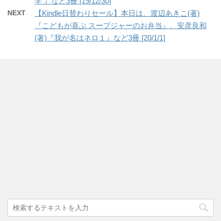
学 』など3冊 [19/12/30]
NEXT
【Kindle日替わりセール】本日は、渡辺あきこ(著)
『こどもが喜ぶ スープジャーのお弁当』、安彦良和
(著)『我が名はネロ１』など3冊 [20/1/1]