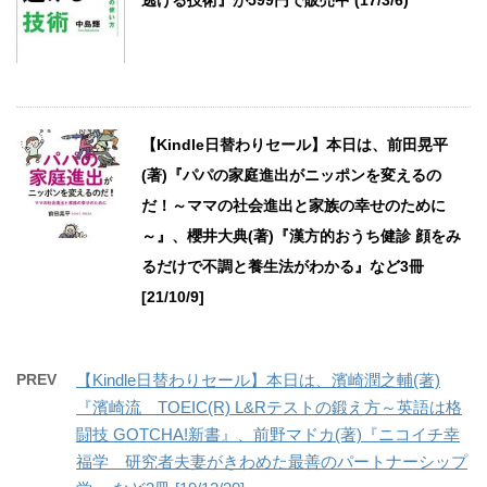
逃げる技術』が599円で販売中 (17/3/6)
【Kindle日替わりセール】本日は、前田晃平
(著)『パパの家庭進出がニッポンを変えるの
だ！～ママの社会進出と家族の幸せのために
～』、櫻井大典(著)『漢方的おうち健診 顔をみ
るだけで不調と養生法がわかる』など3冊
[21/10/9]
PREV
【Kindle日替わりセール】本日は、濱崎潤之輔(著)
『濱崎流 TOEIC(R) L&Rテストの鍛え方～英語は格
闘技 GOTCHA!新書』、前野マドカ(著)『ニコイチ幸
福学 研究者夫妻がきわめた最善のパートナーシップ