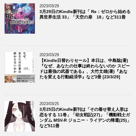
2023/03/29
3月29日のKindle新刊は「 Re：ゼロから始める
異世界生活 33」「天空の扉 18」など311冊
2023/03/29
【Kindle日替わりセール】本日は、中島聡(著)
『なぜ、あなたの仕事は終わらないのか スピー
ドは最強の武器である』、大竹文雄(著)『あな
たを変える行動経済学』など3冊 [23/3/29]
2023/03/25
3月25日のKindle新刊は「その着せ替え人形は
恋をする 11巻」「幼女戦記(27)」「機動戦士ガ
ンダム MSV-R ジョニー・ライデンの帰還(25)」
など511冊