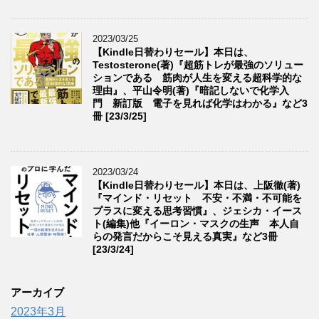
2023/03/25
【Kindle日替わりセール】本日は、
Testosterone(著)『超筋トレが最強のソリュー
ションである 筋肉が人生を変える超科学的な
理由』、平山令明(著)『暗記しないで化学入
門 新訂版 電子を見れば化学はわかる』など3
冊 [23/3/25]
2023/03/24
【Kindle日替わりセール】本日は、上阪徹(著)
『マインド・リセット 不安・不満・不可能を
プラスに変える思考習慣』、ジェシカ・イース
ト(編集)他『イーロン・マスクの生声 本人自
らの発言だからこそ見える真実』など3冊
[23/3/24]
アーカイブ
2023年3月