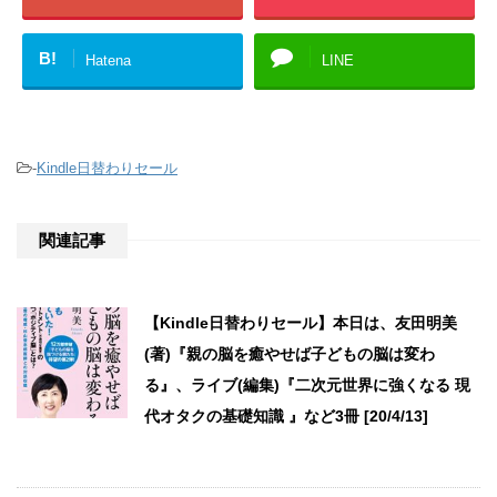
B!
Hatena
LINE
-
Kindle日替わりセール
関連記事
【Kindle日替わりセール】本日は、友田明美
(著)『親の脳を癒やせば子どもの脳は変わ
る』、ライブ(編集)『二次元世界に強くなる 現
代オタクの基礎知識 』など3冊 [20/4/13]