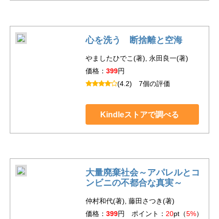
心を洗う 断捨離と空海
やましたひでこ(著), 永田良一(著)
価格：
399
円
(4.2)
7個の評価
Kindleストアで調べる
大量廃棄社会～アパレルとコ
ンビニの不都合な真実～
仲村和代(著), 藤田さつき(著)
価格：
399
円 ポイント：
20
pt（
5%
）