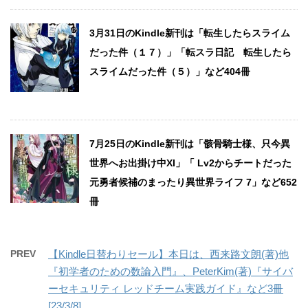
3月31日のKindle新刊は「転生したらスライム
だった件（１７）」「転スラ日記 転生したら
スライムだった件（５）」など404冊
7月25日のKindle新刊は「骸骨騎士様、只今異
世界へお出掛け中XI」「 Lv2からチートだった
元勇者候補のまったり異世界ライフ 7」など652
冊
PREV
【Kindle日替わりセール】本日は、西来路文朗(著)他
『初学者のための数論入門』、PeterKim(著)『サイバ
ーセキュリティ レッドチーム実践ガイド』など3冊
[23/3/8]