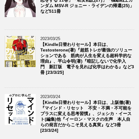
恋をする 11巻」「幼女戦記(27)」「機動戦士ガ
ンダム MSV-R ジョニー・ライデンの帰還(25)」
など511冊
2023/03/25
【Kindle日替わりセール】本日は、
Testosterone(著)『超筋トレが最強のソリュー
ションである 筋肉が人生を変える超科学的な
理由』、平山令明(著)『暗記しないで化学入
門 新訂版 電子を見れば化学はわかる』など3
冊 [23/3/25]
2023/03/24
【Kindle日替わりセール】本日は、上阪徹(著)
『マインド・リセット 不安・不満・不可能を
プラスに変える思考習慣』、ジェシカ・イース
ト(編集)他『イーロン・マスクの生声 本人自
らの発言だからこそ見える真実』など3冊
[23/3/24]