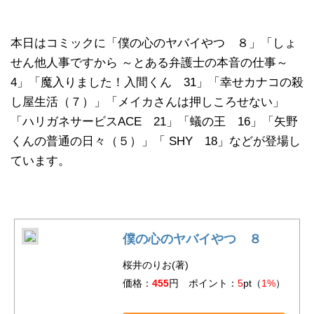
本日はコミックに「僕の心のヤバイやつ ８」「しょ
せん他人事ですから ～とある弁護士の本音の仕事～
4」「魔入りました！入間くん 31」「幸せカナコの殺
し屋生活（７）」「メイカさんは押しころせない」
「ハリガネサービスACE 21」「蟻の王 16」「矢野
くんの普通の日々（５）」「 SHY 18」などが登場し
ています。
僕の心のヤバイやつ ８
桜井のりお(著)
価格：
455
円 ポイント：
5
pt（
1%
）