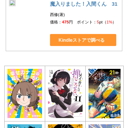
魔入りました！入間くん 31
西修(著)
価格：
475
円 ポイント：
5
pt（
1%
）
Kindleストアで調べる