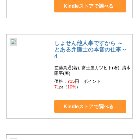
Kindleストアで調べる
しょせん他人事ですから ～
とある弁護士の本音の仕事～
4
左藤真通(著), 富士屋カツヒト(著), 清水
陽平(著)
価格：
715
円 ポイント：
71
pt（
10%
）
Kindleストアで調べる