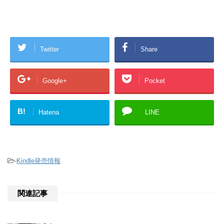
Twitter
Share
Google+
Pocket
B!
Hatena
LINE
-
Kindle発売情報
関連記事