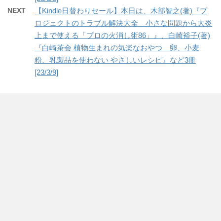
NEXT
【Kindle日替わりセール】本日は、木部智之(著)『プ
ロジェクトのトラブル解決大全 小さな問題から大炎
上まで使える「プロの火消し術86」』、白崎裕子(著)
『白崎茶会 植物生まれの気楽なおやつ 卵、小麦
粉、乳製品を使わない やさしいレシピ』など3冊
[23/3/9]