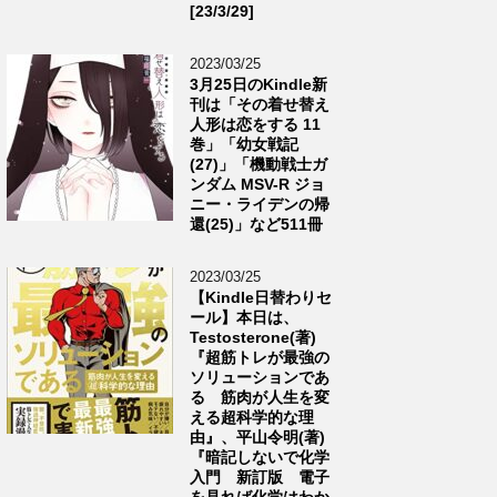
[23/3/29]
2023/03/25
3月25日のKindle新
刊は「その着せ替え
人形は恋をする 11
巻」「幼女戦記
(27)」「機動戦士ガ
ンダム MSV-R ジョ
ニー・ライデンの帰
還(25)」など511冊
2023/03/25
【Kindle日替わりセ
ール】本日は、
Testosterone(著)
『超筋トレが最強の
ソリューションであ
る 筋肉が人生を変
える超科学的な理
由』、平山令明(著)
『暗記しないで化学
入門 新訂版 電子
を見れば化学はわか