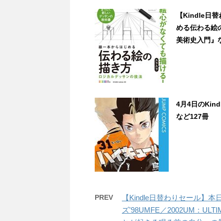
【Kindle日
める伝わる絵
美術史入門』など3
4月4日のKin
など127冊
PREV
【Kindle日替わりセール】
ズ'98UMFE／2002UM：