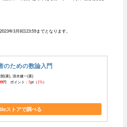
23年3月8日23:59までとなります。
者のための数論入門
(著), 清水健一(著)
99
円 ポイント：
5
pt（
1%
）
ndleストアで調べる