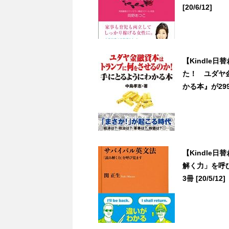
[20/6/12]
【Kindle
た！ ユダヤ
かる本』が299円
【Kindle
解く力」を呼
3冊 [20/5/12]