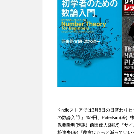
Kindleストアでは3月8日の日替わり
の数論入門 』499円、PeterKim(著)
保要隆明(翻訳), 前田優人(翻訳)『
松達央(著)『農家はもっと減っていい