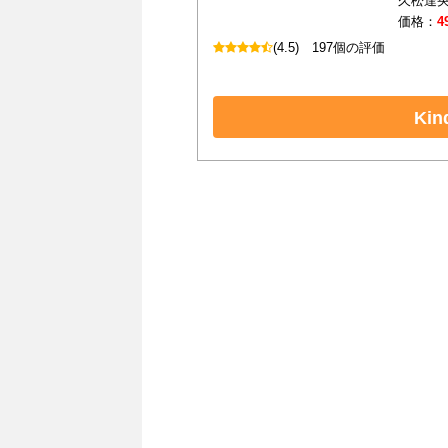
久松達央
価格：
4
(4.5)
197個の評価
Ki