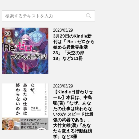
2023/03/29
3月29日のKindle新
刊は「 Re：ゼロから
始める異世界生活
33」「天空の扉
18」など311冊
2023/03/29
【Kindle日替わりセ
ール】本日は、中島
聡(著)『なぜ、あな
たの仕事は終わらな
いのか スピードは最
強の武器である』、
大竹文雄(著)『あな
たを変える行動経済
学』など3冊