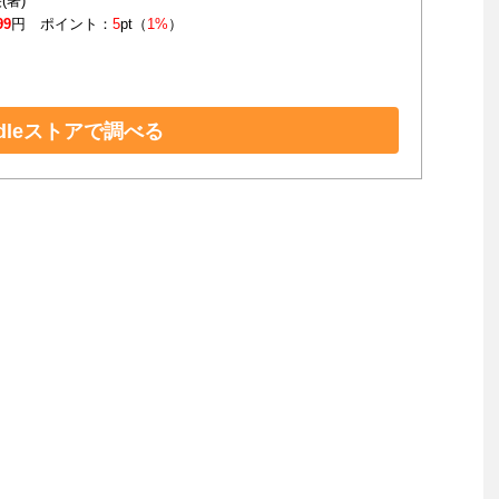
(著)
99
円 ポイント：
5
pt（
1%
）
ndleストアで調べる