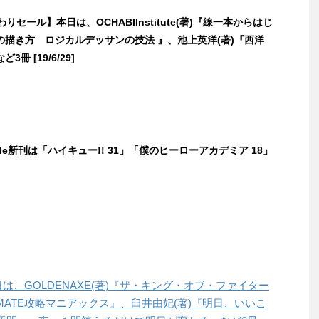
替わりセール】本日は、OCHABIInstitute(著)『線一本からはじ
の描き方 ロジカルデッサンの技法 』、池上英洋(著)『西洋
冊 [19/6/29]
dle新刊は「ハイキュー!! 31」「僕のヒーローアカデミア 18」
本日は、GOLDENAXE(著)『ザ・キング・オブ・ファイター
ULTIMATE攻略マニアックス』、臼井由妃(著)『明日、いいこ