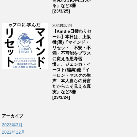
る』など3冊
[23/3/25]
2023/03/24
【Kindle日替わりセ
ール】本日は、上阪
徹(著)『マインド・
リセット 不安・不
満・不可能をプラス
に変える思考習
慣』、ジェシカ・イ
ースト(編集)他『イ
ーロン・マスクの生
声 本人自らの発言
だからこそ見える真
実』など3冊
[23/3/24]
アーカイブ
2023年3月
2022年12月