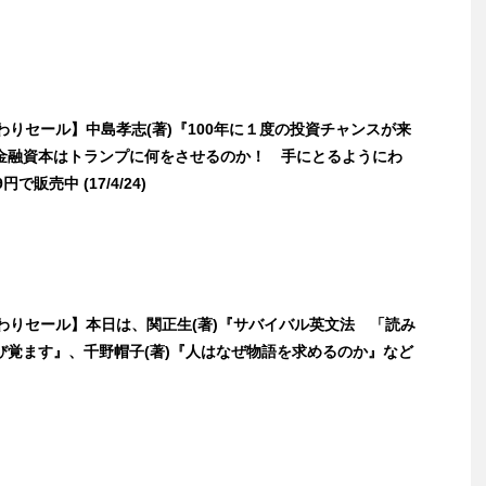
日替わりセール】中島孝志(著)『100年に１度の投資チャンスが来
金融資本はトランプに何をさせるのか！ 手にとるようにわ
で販売中 (17/4/24)
日替わりセール】本日は、関正生(著)『サバイバル英文法 「読み
び覚ます』、千野帽子(著)『人はなぜ物語を求めるのか』など