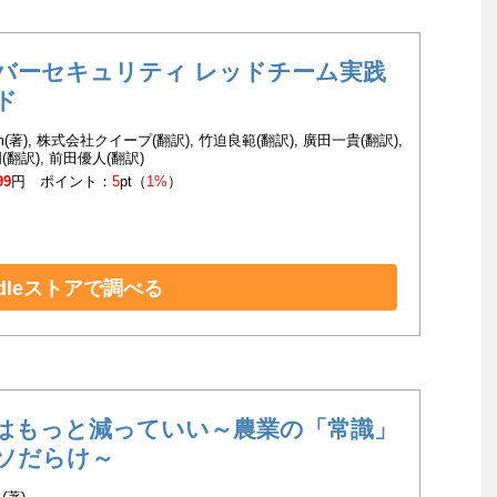
バーセキュリティ レッドチーム実践
ド
Kim(著), 株式会社クイープ(翻訳), 竹迫良範(翻訳), 廣田一貴(翻訳),
(翻訳), 前田優人(翻訳)
99
円 ポイント：
5
pt（
1%
）
ndleストアで調べる
はもっと減っていい～農業の「常識」
ソだらけ～