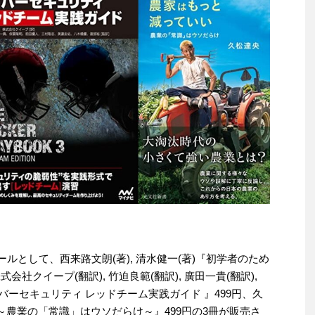
セールとして、西来路文朗(著), 清水健一(著)『初学者のため
, 株式会社クイープ(翻訳), 竹迫良範(翻訳), 廣田一貴(翻訳),
サイバーセキュリティ レッドチーム実践ガイド 』499円、久
～農業の「常識」はウソだらけ～』499円の3冊が販売さ