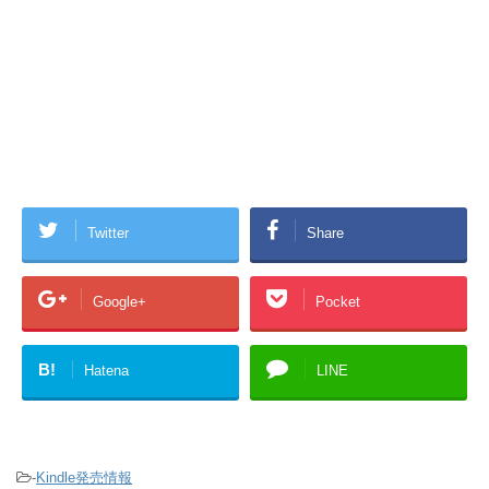
Twitter
Share
Google+
Pocket
B!
Hatena
LINE
-
Kindle発売情報