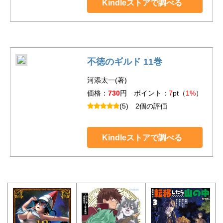
Kindleストアで調べる
不徳のギルド 11巻
河添太一(著)
価格：
730
円 ポイント：
7
pt（
1%
）
(5)
2個の評価
Kindleストアで調べる