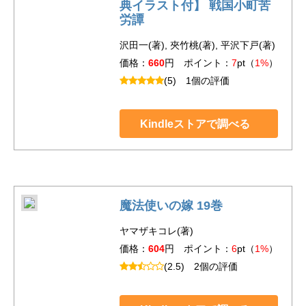
典イラスト付】 戦国小町苦
労譚
沢田一(著), 夾竹桃(著), 平沢下戸(著)
価格：
660
円 ポイント：
7
pt（
1%
）
(5)
1個の評価
Kindleストアで調べる
魔法使いの嫁 19巻
ヤマザキコレ(著)
価格：
604
円 ポイント：
6
pt（
1%
）
(2.5)
2個の評価