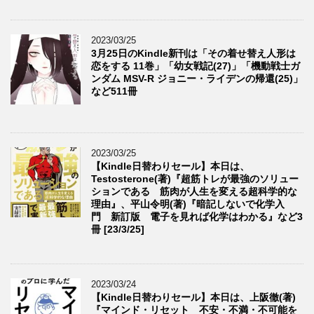
2023/03/25
3月25日のKindle新刊は「その着せ替え人形は
恋をする 11巻」「幼女戦記(27)」「機動戦士ガ
ンダム MSV-R ジョニー・ライデンの帰還(25)」
など511冊
2023/03/25
【Kindle日替わりセール】本日は、
Testosterone(著)『超筋トレが最強のソリュー
ションである 筋肉が人生を変える超科学的な
理由』、平山令明(著)『暗記しないで化学入
門 新訂版 電子を見れば化学はわかる』など3
冊 [23/3/25]
2023/03/24
【Kindle日替わりセール】本日は、上阪徹(著)
『マインド・リセット 不安・不満・不可能を