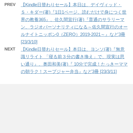
PREV
【Kindle日替わりセール】本日は、デイヴィッド・
Ｓ・キダー(著)『1日1ページ、読むだけで身につく世
界の教養365』、佐久間宣行(著)『普通のサラリーマ
ン、ラジオパーソナリティになる～佐久間宣行のオー
ルナイトニッポン0（ZERO）2019-2021～』など3冊
[23/3/10]
NEXT
【Kindle日替わりセール】本日は、ヨンソ(著)『無意
識リライト 「寝る前３分の書き換え」で、現実は思
い通り』、奥田和美(著)『 10分で完成！たっきーママ
の朝ラク！スープジャー弁当』など3冊 [23/3/11]