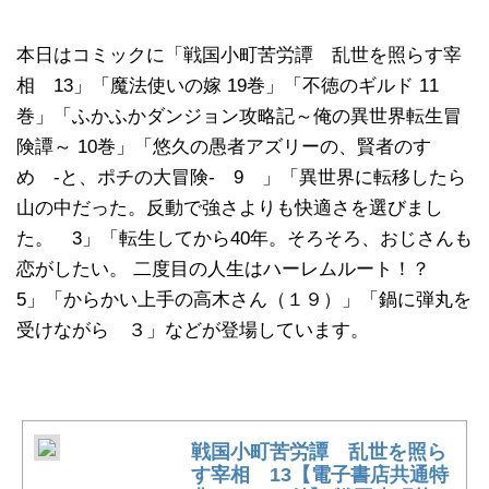
本日はコミックに「戦国小町苦労譚 乱世を照らす宰
相 13」「魔法使いの嫁 19巻」「不徳のギルド 11
巻」「ふかふかダンジョン攻略記～俺の異世界転生冒
険譚～ 10巻」「悠久の愚者アズリーの、賢者のすゝ
め -と、ポチの大冒険- 9 」「異世界に転移したら
山の中だった。反動で強さよりも快適さを選びまし
た。 3」「転生してから40年。そろそろ、おじさんも
恋がしたい。 二度目の人生はハーレムルート！？
5」「からかい上手の高木さん（１９）」「鍋に弾丸を
受けながら ３」などが登場しています。
戦国小町苦労譚 乱世を照ら
す宰相 13【電子書店共通特