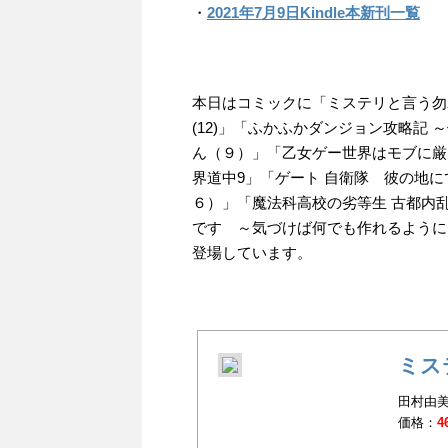
・
2021年7月9日Kindle本新刊一覧
本日はコミックに「ミステリと言う勿
(12)」「ふかふかダンジョン攻略記
ん（９）」「乙女ゲー世界はモブに厳し
界道中9」「ゲート 自衛隊 彼の地
６）」「魔法科高校の劣等生 古都内乱
です ～気づけば何でも作れるように
登場しています。
ミス
田村由美
価格：
4