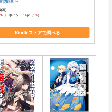
冒険譚～
U(著)
74
円 ポイント：
6
pt（
1%
）
Kindleストアで調べる