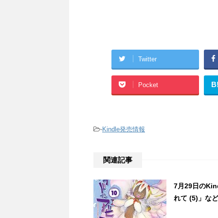
Twitter
B
Pocket
-
Kindle発売情報
関連記事
7月29日のK
れて (5)」など