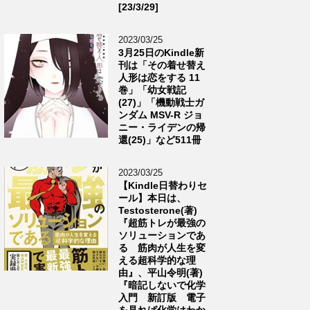
[23/3/29]
2023/03/25
3月25日のKindle新
刊は「その着せ替え
人形は恋をする 11
巻」「幼女戦記
(27)」「機動戦士ガ
ンダム MSV-R ジョ
ニー・ライデンの帰
還(25)」など511冊
2023/03/25
【Kindle日替わりセ
ール】本日は、
Testosterone(著)
『超筋トレが最強の
ソリューションであ
る 筋肉が人生を変
える超科学的な理
由』、平山令明(著)
『暗記しないで化学
入門 新訂版 電子
を見れば化学はわか