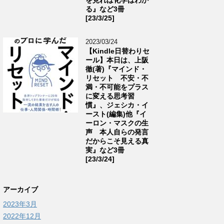
る』など3冊
[23/3/25]
2023/03/24
【Kindle日替わりセ
ール】本日は、上阪
徹(著)『マインド・
リセット 不安・不
満・不可能をプラス
に変える思考習
慣』、ジェシカ・イ
ースト(編集)他『イ
ーロン・マスクの生
声 本人自らの発言
だからこそ見える真
実』など3冊
[23/3/24]
アーカイブ
2023年3月
2022年12月