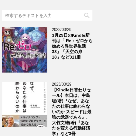
2023/03/29
3月29日のKindle新
刊は「 Re：ゼロから
始める異世界生活
33」「天空の扉
18」など311冊
2023/03/29
【Kindle日替わりセ
ール】本日は、中島
聡(著)『なぜ、あな
たの仕事は終わらな
いのか スピードは最
強の武器である』、
大竹文雄(著)『あな
たを変える行動経済
学』など3冊