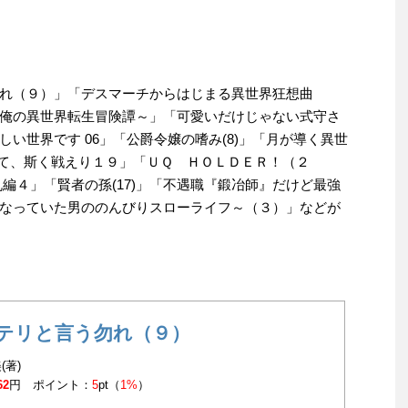
れ（９）」「デスマーチからはじまる異世界狂想曲
 ～俺の異世界転生冒険譚～」「可愛いだけじゃない式守さ
い世界です 06」「公爵令嬢の嗜み(8)」「月が導く異世
にて、斯く戦えり１９」「ＵＱ ＨＯＬＤＥＲ！（２
編４」「賢者の孫(17)」「不遇職『鍛冶師』だけど最強
なっていた男ののんびりスローライフ～（３）」などが
テリと言う勿れ（９）
(著)
62
円 ポイント：
5
pt（
1%
）