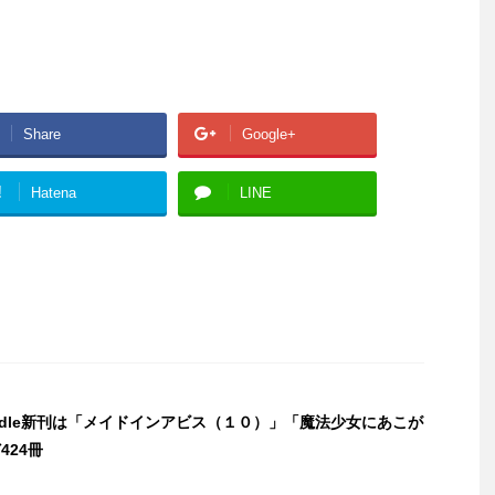
Share
Google+
!
Hatena
LINE
indle新刊は「メイドインアビス（１０）」「魔法少女にあこが
424冊