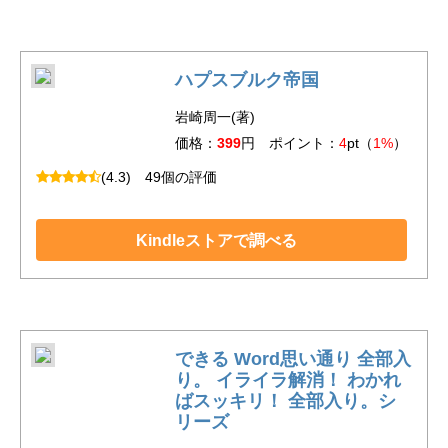
ハプスブルク帝国
岩崎周一(著)
価格：
399
円 ポイント：
4
pt（
1%
）
(4.3)
49個の評価
Kindleストアで調べる
できる Word思い通り 全部入
り。 イライラ解消！ わかれ
ばスッキリ！ 全部入り。シ
リーズ