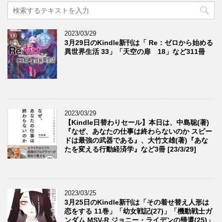
2023/03/29
3月29日のKindle新刊は「 Re：ゼロから始める
異世界生活 33」「天空の扉 18」など311冊
2023/03/29
【Kindle日替わりセール】本日は、中島聡(著)
『なぜ、あなたの仕事は終わらないのか スピー
ドは最強の武器である』、大竹文雄(著)『あな
たを変える行動経済学』など3冊 [23/3/29]
2023/03/25
3月25日のKindle新刊は「その着せ替え人形は
恋をする 11巻」「幼女戦記(27)」「機動戦士ガ
ンダム MSV-R ジョニー・ライデンの帰還(25)」