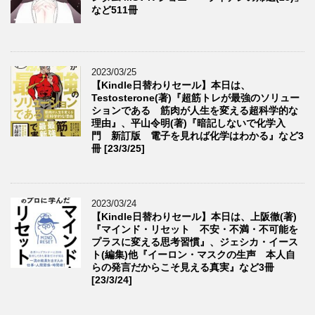
など511冊
2023/03/25
【Kindle日替わりセール】本日は、
Testosterone(著)『超筋トレが最強のソリュー
ションである 筋肉が人生を変える超科学的な
理由』、平山令明(著)『暗記しないで化学入
門 新訂版 電子を見れば化学はわかる』など3
冊 [23/3/25]
2023/03/24
【Kindle日替わりセール】本日は、上阪徹(著)
『マインド・リセット 不安・不満・不可能を
プラスに変える思考習慣』、ジェシカ・イース
ト(編集)他『イーロン・マスクの生声 本人自
らの発言だからこそ見える真実』など3冊
[23/3/24]