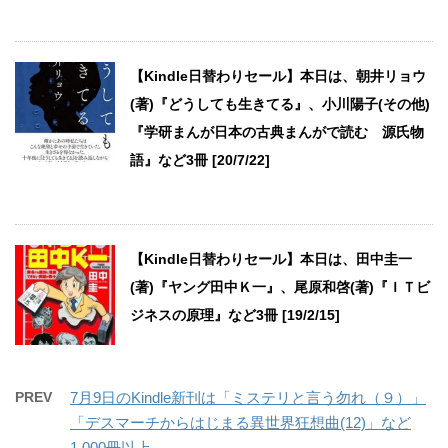
【Kindle日替わりセール】本日は、朝井リョウ
(著)『どうしても生きてる』、小川陽子(その他)
『学研まんが日本の古典まんがで読む 源氏物
語』など3冊 [20/7/22]
【Kindle日替わりセール】本日は、田中圭一
(著)『ヤング田中Ｋ一』、尾原和啓(著)『ＩＴビ
ジネスの原理』など3冊 [19/2/15]
PREV
7月9日のKindle新刊は「ミステリと言う勿れ（９）」
「デスマーチからはじまる異世界狂想曲(12)」など
1,000冊以上