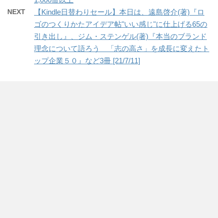
NEXT
【Kindle日替わりセール】本日は、遠島啓介(著)『ロ
ゴのつくりかたアイデア帖"いい感じ"に仕上げる65の
引き出し』、ジム・ステンゲル(著)『本当のブランド
理念について語ろう 「志の高さ」を成長に変えたト
ップ企業５０』など3冊 [21/7/11]