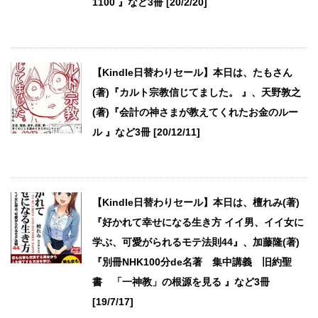
1100 』など3冊 [20/2/20]
【Kindle日替わりセール】本日は、たもさん
(著)『カルト宗教信じてました。 』、天野敦之
(著)『会計の神さまが教えてくれたお金のルー
ル 』など3冊 [20/12/11]
【Kindle日替わりセール】本日は、檀れみ(著)
『好かれて幸せになる生き方 イイ男、イイ女に
学ぶ、可愛がられるモテ法則44』、加藤隆(著)
『別冊NHK100分de名著 集中講義 旧約聖
書 「一神教」の根源を見る 』など3冊
[19/7/17]