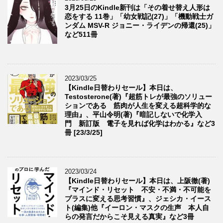
3月25日のKindle新刊は「その着せ替え人形は
恋をする 11巻」「幼女戦記(27)」「機動戦士ガ
ンダム MSV-R ジョニー・ライデンの帰還(25)」
など511冊
2023/03/25
【Kindle日替わりセール】本日は、
Testosterone(著)『超筋トレが最強のソリュー
ションである 筋肉が人生を変える超科学的な
理由』、平山令明(著)『暗記しないで化学入
門 新訂版 電子を見れば化学はわかる』など3
冊 [23/3/25]
2023/03/24
【Kindle日替わりセール】本日は、上阪徹(著)
『マインド・リセット 不安・不満・不可能を
プラスに変える思考習慣』、ジェシカ・イース
ト(編集)他『イーロン・マスクの生声 本人自
らの発言だからこそ見える真実』など3冊