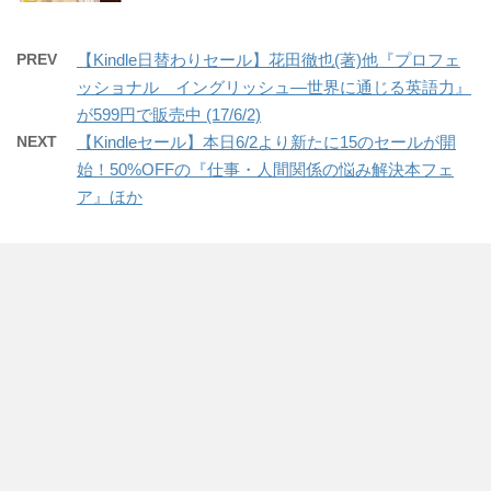
PREV
【Kindle日替わりセール】花田徹也(著)他『プロフェ
ッショナル イングリッシュ―世界に通じる英語力』
が599円で販売中 (17/6/2)
NEXT
【Kindleセール】本日6/2より新たに15のセールが開
始！50%OFFの『仕事・人間関係の悩み解決本フェ
ア』ほか