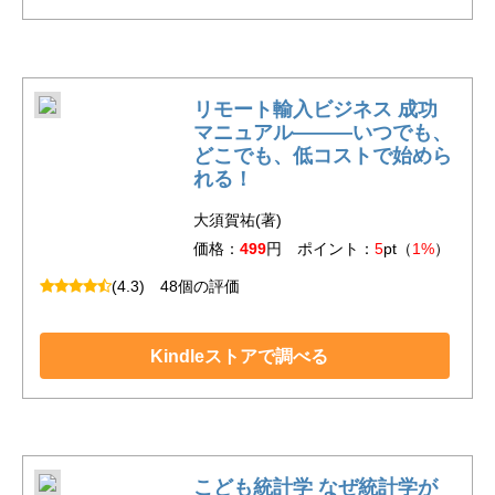
リモート輸入ビジネス 成功
マニュアル―――いつでも、
どこでも、低コストで始めら
れる！
大須賀祐(著)
価格：
499
円 ポイント：
5
pt（
1%
）
(4.3)
48個の評価
Kindleストアで調べる
こども統計学 なぜ統計学が