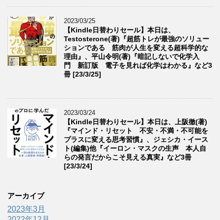
2023/03/25
【Kindle日替わりセール】本日は、
Testosterone(著)『超筋トレが最強のソリュー
ションである 筋肉が人生を変える超科学的な
理由』、平山令明(著)『暗記しないで化学入
門 新訂版 電子を見れば化学はわかる』など3
冊 [23/3/25]
2023/03/24
【Kindle日替わりセール】本日は、上阪徹(著)
『マインド・リセット 不安・不満・不可能を
プラスに変える思考習慣』、ジェシカ・イース
ト(編集)他『イーロン・マスクの生声 本人自
らの発言だからこそ見える真実』など3冊
[23/3/24]
アーカイブ
2023年3月
2022年12月