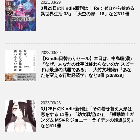
2023/03/29
3月29日のKindle新刊は「 Re：ゼロから始める
異世界生活 33」「天空の扉 18」など311冊
2023/03/29
【Kindle日替わりセール】本日は、中島聡(著)
『なぜ、あなたの仕事は終わらないのか スピー
ドは最強の武器である』、大竹文雄(著)『あな
たを変える行動経済学』など3冊 [23/3/29]
2023/03/25
3月25日のKindle新刊は「その着せ替え人形は
恋をする 11巻」「幼女戦記(27)」「機動戦士ガ
ンダム MSV-R ジョニー・ライデンの帰還(25)」
など511冊