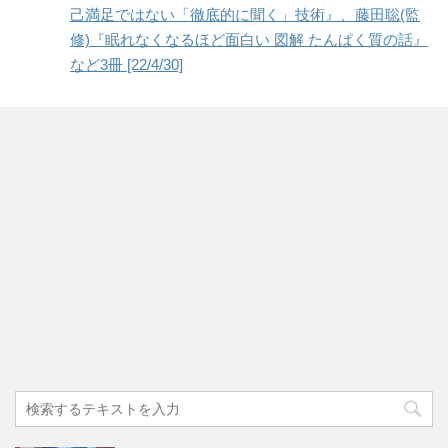
己満足ではない「徹底的に聞く」技術』、藤田聡(監
修)『眠れなくなるほど面白い 図解 たんぱく質の話』
など3冊 [22/4/30]