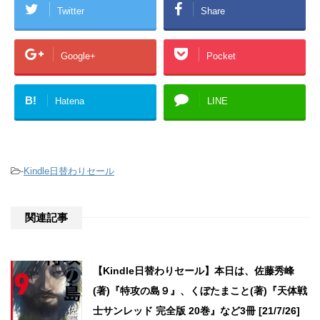
Twitter
Share
Google+
Pocket
B!
Hatena
LINE
-
Kindle日替わりセール
関連記事
【Kindle日替わりセール】本日は、佐藤秀峰
(著)『特攻の島９』、くぼたまこと(著)『天体戦
士サンレッド 完全版 20巻』など3冊 [21/7/26]