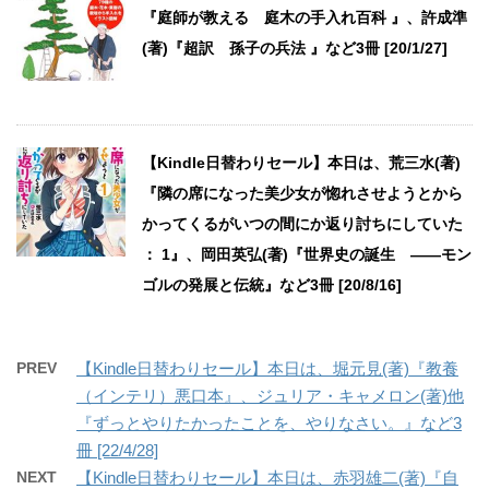
『庭師が教える 庭木の手入れ百科 』、許成準
(著)『超訳 孫子の兵法 』など3冊 [20/1/27]
【Kindle日替わりセール】本日は、荒三水(著)
『隣の席になった美少女が惚れさせようとから
かってくるがいつの間にか返り討ちにしていた
： 1』、岡田英弘(著)『世界史の誕生 ――モン
ゴルの発展と伝統』など3冊 [20/8/16]
PREV
【Kindle日替わりセール】本日は、堀元見(著)『教養
（インテリ）悪口本』、ジュリア・キャメロン(著)他
『ずっとやりたかったことを、やりなさい。』など3
冊 [22/4/28]
NEXT
【Kindle日替わりセール】本日は、赤羽雄二(著)『自