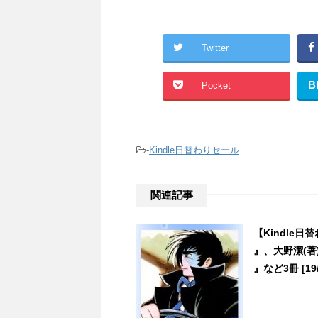
Twitter
B
Pocket
-
Kindle日替わりセール
関連記事
【Kindle
』、大野潔(
』など3冊 [19/