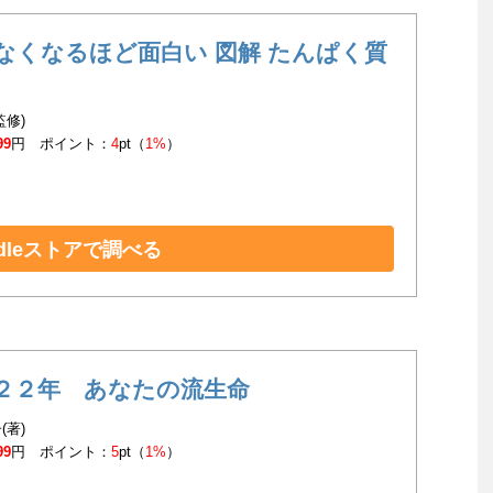
なくなるほど面白い 図解 たんぱく質
監修)
99
円 ポイント：
4
pt（
1%
）
ndleストアで調べる
２２年 あなたの流生命
(著)
99
円 ポイント：
5
pt（
1%
）