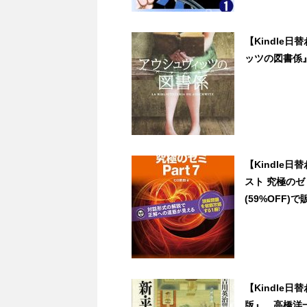
【Kindle
ッツの図書係』が9
【Kindle日
スト 究極のゼミ
(59%OFF)で販
【Kindle
版』、高橋洋