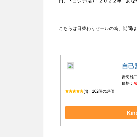
円、下ヨシ子(著)『２０２２年 あな
こちらは日替わりセールの為、期間は202
自己
赤羽雄二
価格：
4
(4)
162個の評価
Ki