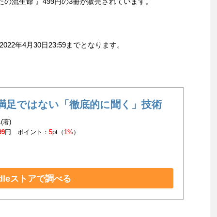
たの流生命 』499円の3冊が販売されています。
2年4月30日23:59までとなります。
満足ではない「徹底的に聞く」技術
(著)
99
円 ポイント：
5
pt（
1%
）
ndleストアで調べる