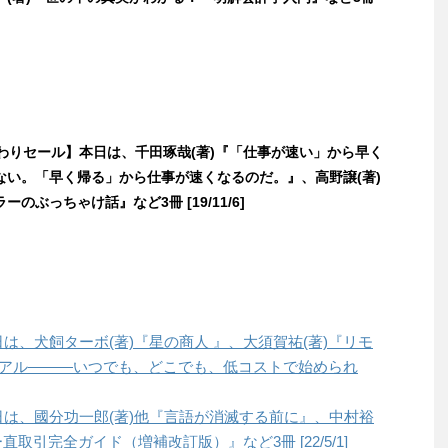
日替わりセール】本日は、千田琢哉(著)『「仕事が速い」から早く
ない。「早く帰る」から仕事が速くなるのだ。』、高野譲(著)
のぶっちゃけ話』など3冊 [19/11/6]
本日は、犬飼ターボ(著)『星の商人 』、大須賀祐(著)『リモ
ュアル―――いつでも、どこでも、低コストで始められ
本日は、國分功一郎(著)他『言語が消滅する前に』、中村裕
ー直取引完全ガイド（増補改訂版）』など3冊 [22/5/1]