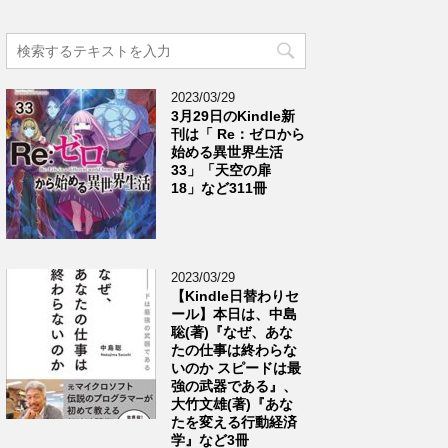
2023/03/29
3月29日のKindle新
刊は「 Re：ゼロから
始める異世界生活
33」「天空の扉
18」など311冊
2023/03/29
【Kindle日替わりセ
ール】本日は、中島
聡(著)『なぜ、あな
たの仕事は終わらな
いのか スピードは最
強の武器である』、
大竹文雄(著)『あな
たを変える行動経済
学』など3冊