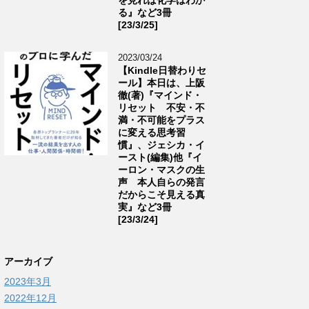
る』など3冊
[23/3/25]
2023/03/24
【Kindle日替わりセ
ール】本日は、上阪
徹(著)『マインド・
リセット 不安・不
満・不可能をプラス
に変える思考習
慣』、ジェシカ・イ
ースト(編集)他『イ
ーロン・マスクの生
声 本人自らの発言
だからこそ見える真
実』など3冊
[23/3/24]
アーカイブ
2023年3月
2022年12月