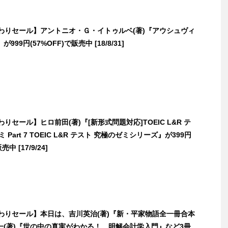
日替わりセール】アントニオ・Ｇ・イトゥルベ(著)『アウシュヴィ
99円(57%OFF)で販売中 [18/8/31]
替わりセール】ヒロ前田(著)『[新形式問題対応]TOEIC L&R テ
 Part 7 TOEIC L&R テスト 究極のゼミシリーズ』が399円
売中 [17/9/24]
日替わりセール】本日は、吉川英治(著)『新・平家物語全一冊合本
一(著)『世の中の真実がわかる！ 明解会計学入門』など3冊