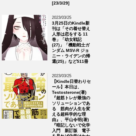
[23/3/29]
2023/03/25
3月25日のKindle新
刊は「その着せ替え
人形は恋をする 11
巻」「幼女戦記
(27)」「機動戦士ガ
ンダム MSV-R ジョ
ニー・ライデンの帰
還(25)」など511冊
2023/03/25
【Kindle日替わりセ
ール】本日は、
Testosterone(著)
『超筋トレが最強の
ソリューションであ
る 筋肉が人生を変
える超科学的な理
由』、平山令明(著)
『暗記しないで化学
入門 新訂版 電子
を見れば化学はわか