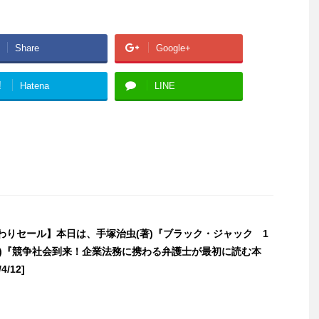
Share
Google+
!
Hatena
LINE
日替わりセール】本日は、手塚治虫(著)『ブラック・ジャック 1
著)『競争社会到来！企業法務に携わる弁護士が最初に読む本
4/12]