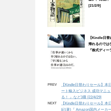
[21/2/9]
【Kindle
帰れるのでは
『株式ディーラー
PREV
【Kindle日替わりセール】
ート輸入ビジネス 成功マニ
る！ 』など3冊 [22/4/29]
NEXT
【Kindle日替わりセール】
紀(著)『 Amazon国内メーカ