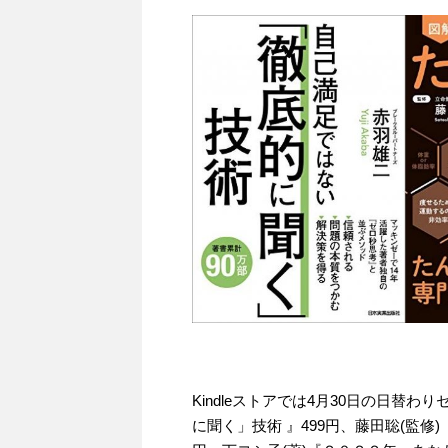
Kindleストアでは4月30日の日替
に聞く」技術 』499円、藤田聡(監修)