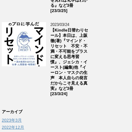
る』など3冊
[23/3/25]
2023/03/24
【Kindle日替わりセ
ール】本日は、上阪
徹(著)『マインド・
リセット 不安・不
満・不可能をプラス
に変える思考習
慣』、ジェシカ・イ
ースト(編集)他『イ
ーロン・マスクの生
声 本人自らの発言
だからこそ見える真
実』など3冊
[23/3/24]
アーカイブ
2023年3月
2022年12月