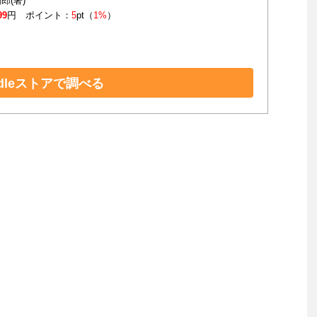
郎(著)
99
円 ポイント：
5
pt（
1%
）
ndleストアで調べる