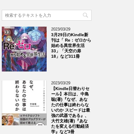
2023/03/29
3月29日のKindle新
刊は「 Re：ゼロから
始める異世界生活
33」「天空の扉
18」など311冊
2023/03/29
【Kindle日替わりセ
ール】本日は、中島
聡(著)『なぜ、あな
たの仕事は終わらな
いのか スピードは最
強の武器である』、
大竹文雄(著)『あな
たを変える行動経済
学』など3冊