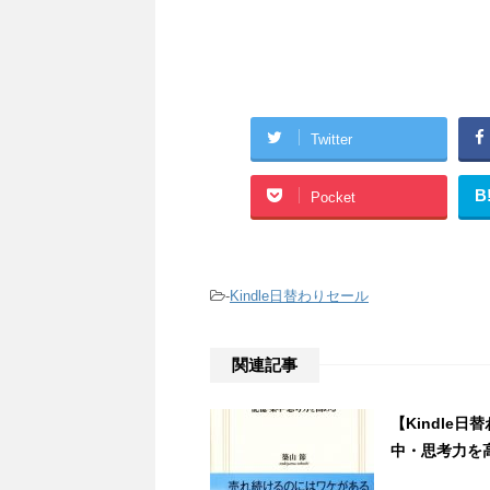
Twitter
B
Pocket
-
Kindle日替わりセール
関連記事
【Kindle
中・思考力を高め