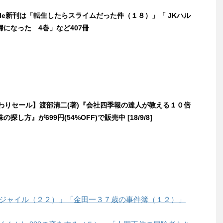
ndle新刊は「転生したらスライムだった件（１８）」「 JKハル
になった 4巻」など407冊
日替わりセール】渡部清二(著)『会社四季報の達人が教える１０倍
探し方』が699円(54%OFF)で販売中 [18/9/8]
「フラジャイル（２２）」「金田一３７歳の事件簿（１２）」