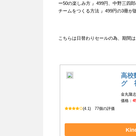
ー50の楽しみ方 』499円、中野三四
チームをつくる方法 』499円の3冊
こちらは日替わりセールの為、期間は202
高校
グ 
金丸隆志
価格：
4
(4.1)
77個の評価
Ki