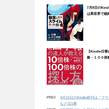
7月8日のKi
は異世界で娼婦
【Kindle
株・１００倍株の
PREV
4月21日のKindle新刊は
など321冊