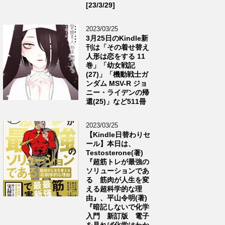
[23/3/29]
2023/03/25
3月25日のKindle新
刊は「その着せ替え
人形は恋をする 11
巻」「幼女戦記
(27)」「機動戦士ガ
ンダム MSV-R ジョ
ニー・ライデンの帰
還(25)」など511冊
2023/03/25
【Kindle日替わりセ
ール】本日は、
Testosterone(著)
『超筋トレが最強の
ソリューションであ
る 筋肉が人生を変
える超科学的な理
由』、平山令明(著)
『暗記しないで化学
入門 新訂版 電子
を見れば化学はわか