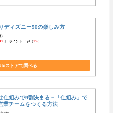
りディズニー50の楽しみ方
著)
99
円 ポイント：
5
pt（
1%
）
ndleストアで調べる
は仕組みで9割決まる－「仕組み」で
営業チームをつくる方法