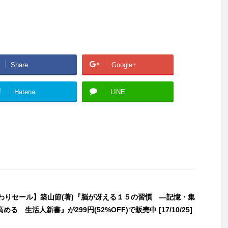
Share
Google+
!
Hatena
LINE
日替わりセール】築山節(著)『脳が冴える１５の習慣 ―記憶・集
る 生活人新書』が299円(52%OFF)で販売中 [17/10/25]