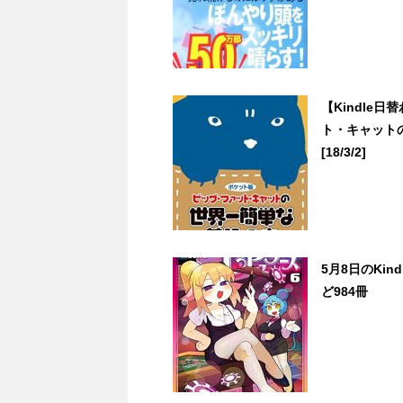
【Kindle
ト・キャットの
[18/3/2]
5月8日のKi
ど984冊