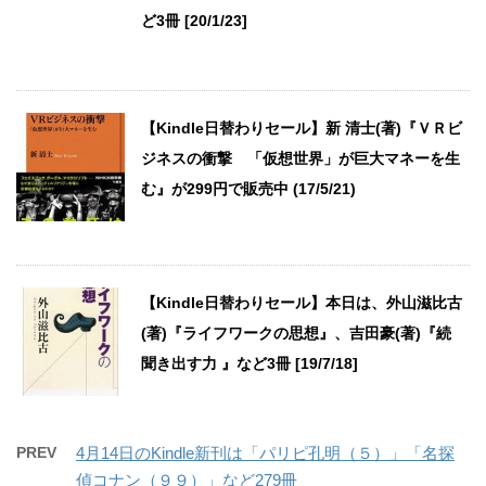
ど3冊 [20/1/23]
【Kindle日替わりセール】新 清士(著)『ＶＲビ
ジネスの衝撃 「仮想世界」が巨大マネーを生
む』が299円で販売中 (17/5/21)
【Kindle日替わりセール】本日は、外山滋比古
(著)『ライフワークの思想』、吉田豪(著)『続
聞き出す力 』など3冊 [19/7/18]
PREV
4月14日のKindle新刊は「パリピ孔明（５）」「名探
偵コナン（９９）」など279冊