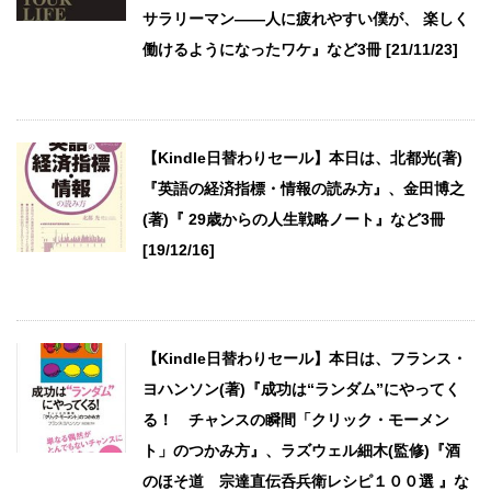
サラリーマン――人に疲れやすい僕が、 楽しく
働けるようになったワケ』など3冊 [21/11/23]
【Kindle日替わりセール】本日は、北都光(著)
『英語の経済指標・情報の読み方』、金田博之
(著)『 29歳からの人生戦略ノート』など3冊
[19/12/16]
【Kindle日替わりセール】本日は、フランス・
ヨハンソン(著)『成功は“ランダム”にやってく
る！ チャンスの瞬間「クリック・モーメン
ト」のつかみ方』、ラズウェル細木(監修)『酒
のほそ道 宗達直伝呑兵衛レシピ１００選 』な