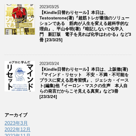
2023/03/25
【Kindle日替わりセール】本日は、
Testosterone(著)『超筋トレが最強のソリュー
ションである 筋肉が人生を変える超科学的な
理由』、平山令明(著)『暗記しないで化学入
門 新訂版 電子を見れば化学はわかる』など3
冊 [23/3/25]
2023/03/24
【Kindle日替わりセール】本日は、上阪徹(著)
『マインド・リセット 不安・不満・不可能を
プラスに変える思考習慣』、ジェシカ・イース
ト(編集)他『イーロン・マスクの生声 本人自
らの発言だからこそ見える真実』など3冊
[23/3/24]
アーカイブ
2023年3月
2022年12月
2022年11月