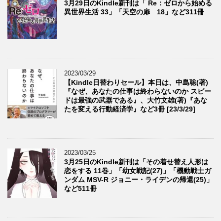
3月29日のKindle新刊は「 Re：ゼロから始める
異世界生活 33」「天空の扉 18」など311冊
2023/03/29
【Kindle日替わりセール】本日は、中島聡(著)
『なぜ、あなたの仕事は終わらないのか スピー
ドは最強の武器である』、大竹文雄(著)『あな
たを変える行動経済学』など3冊 [23/3/29]
2023/03/25
3月25日のKindle新刊は「その着せ替え人形は
恋をする 11巻」「幼女戦記(27)」「機動戦士ガ
ンダム MSV-R ジョニー・ライデンの帰還(25)」
など511冊