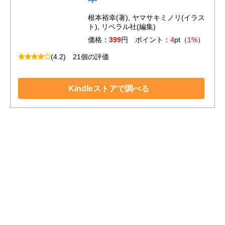
根本裕幸(著), ヤマサキミノリ(イラス
ト), リベラル社(編集)
価格：
399
円 ポイント：
4
pt（
1%
）
(4.2)
21個の評価
Kindleストアで調べる