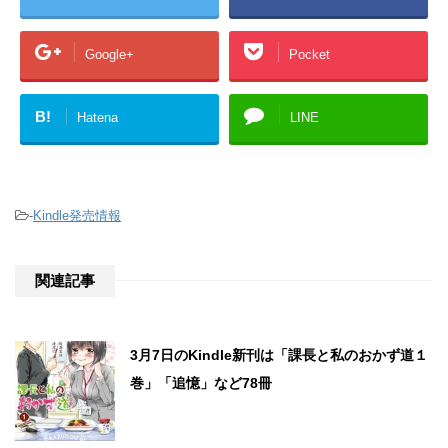
Google+
Pocket
B!
Hatena
LINE
-
Kindle発売情報
関連記事
3月7日のKindle新刊は「課長と私のおかず道１
巻」「追憶」など78冊