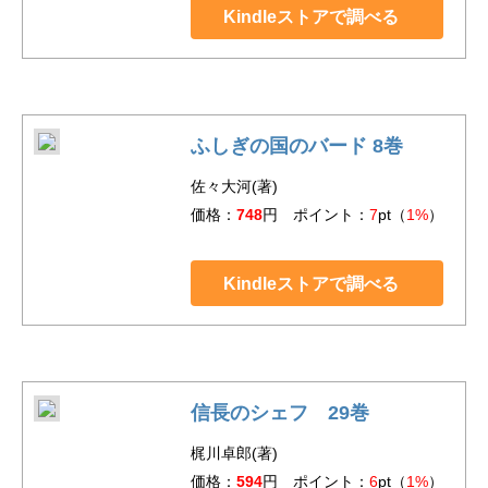
Kindleストアで調べる
ふしぎの国のバード 8巻
佐々大河(著)
価格：
748
円 ポイント：
7
pt（
1%
）
Kindleストアで調べる
信長のシェフ 29巻
梶川卓郎(著)
価格：
594
円 ポイント：
6
pt（
1%
）