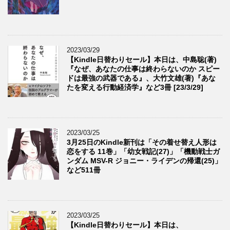
2023/03/29
【Kindle日替わりセール】本日は、中島聡(著)
『なぜ、あなたの仕事は終わらないのか スピー
ドは最強の武器である』、大竹文雄(著)『あな
たを変える行動経済学』など3冊 [23/3/29]
2023/03/25
3月25日のKindle新刊は「その着せ替え人形は
恋をする 11巻」「幼女戦記(27)」「機動戦士ガ
ンダム MSV-R ジョニー・ライデンの帰還(25)」
など511冊
2023/03/25
【Kindle日替わりセール】本日は、