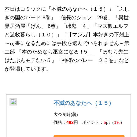
本日はコミックに「不滅のあなたへ（１５）」「ふし
ぎの国のバード 8巻」「信長のシェフ 29巻」「異世
界居酒屋「げん」 6巻」「峠鬼 ４」「マズ飯エルフ
と遊牧暮らし（１０）」「【マンガ】本好きの下剋上
～司書になるためには手段を選んでいられません～第
二部 「本のためなら巫女になる！5」」「ほむら先生
はたぶんモテない５」「神様のバレー ２５巻」など
が登場しています。
不滅のあなたへ（１５）
大今良時(著)
価格：
462
円 ポイント：
5
pt（
1%
）