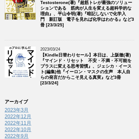
Testosterone(著)『超筋トレが最強のソリュー
ションである 筋肉が人生を変える超科学的な
理由』、平山令明(著)『暗記しないで化学入
門 新訂版 電子を見れば化学はわかる』など3
冊 [23/3/25]
2023/03/24
【Kindle日替わりセール】本日は、上阪徹(著)
『マインド・リセット 不安・不満・不可能を
プラスに変える思考習慣』、ジェシカ・イース
ト(編集)他『イーロン・マスクの生声 本人自
らの発言だからこそ見える真実』など3冊
[23/3/24]
アーカイブ
2023年3月
2022年12月
2022年11月
2022年10月
2022年9月