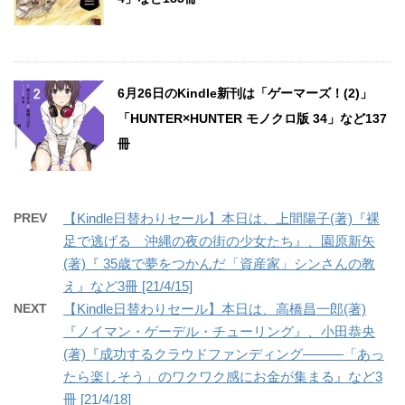
6月26日のKindle新刊は「ゲーマーズ！(2)」
「HUNTER×HUNTER モノクロ版 34」など137
冊
PREV
【Kindle日替わりセール】本日は、上間陽子(著)『裸
足で逃げる 沖縄の夜の街の少女たち』、園原新矢
(著)『 35歳で夢をつかんだ「資産家」シンさんの教
え』など3冊 [21/4/15]
NEXT
【Kindle日替わりセール】本日は、高橋昌一郎(著)
『ノイマン・ゲーデル・チューリング』、小田恭央
(著)『成功するクラウドファンディング―――「あっ
たら楽しそう」のワクワク感にお金が集まる』など3
冊 [21/4/18]