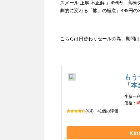
スメール 正解 不正解 』499円、高
劇的に変わる「旅」の極意』499円の
こちらは日替わりセールの為、期間は202
もう
「本
半藤一利
価格：
4
(4.4)
41個の評価
Ki