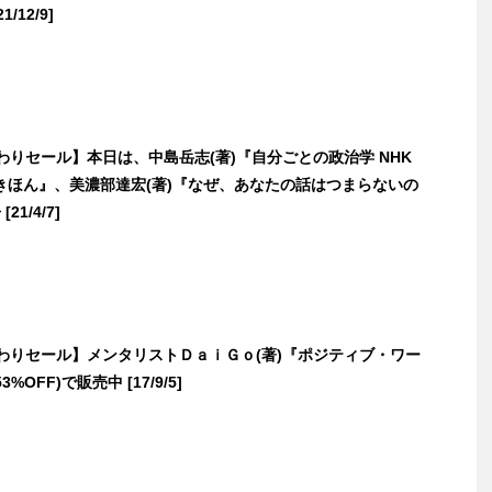
/12/9]
日替わりセール】本日は、中島岳志(著)『自分ごとの政治学 NHK
きほん』、美濃部達宏(著)『なぜ、あなたの話はつまらないの
21/4/7]
日替わりセール】メンタリストＤａｉＧｏ(著)『ポジティブ・ワー
3%OFF)で販売中 [17/9/5]