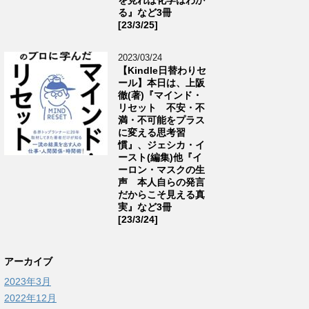
る』など3冊
[23/3/25]
2023/03/24
【Kindle日替わりセ
ール】本日は、上阪
徹(著)『マインド・
リセット 不安・不
満・不可能をプラス
に変える思考習
慣』、ジェシカ・イ
ースト(編集)他『イ
ーロン・マスクの生
声 本人自らの発言
だからこそ見える真
実』など3冊
[23/3/24]
アーカイブ
2023年3月
2022年12月