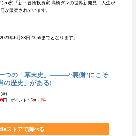
橋ダン(著)『新・冒険投資家 高橋ダンの世界新発見！人生が
3冊が販売されています。
1年6月23日23:59までとなります。
一つの「幕末史」―――“裏側”にこそ
当の歴史」がある!
(著)
99
円 ポイント：
5
pt（
1%
）
ndleストアで調べる