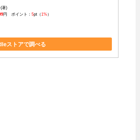
(著)
99
円 ポイント：
5
pt（
1%
）
ndleストアで調べる