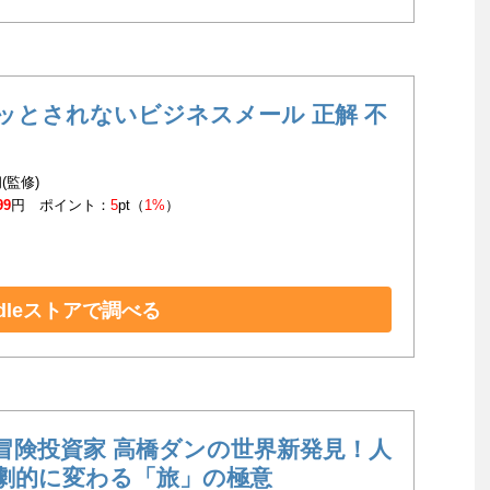
ッとされないビジネスメール 正解 不
(監修)
99
円 ポイント：
5
pt（
1%
）
ndleストアで調べる
冒険投資家 高橋ダンの世界新発見！人
劇的に変わる「旅」の極意