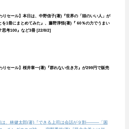
日替わりセール】本日は、中野信子(著)『世界の「頭のいい人」が
を1冊にまとめてみた』、藤野淳悟(著)『 60％の力でうまい
考100』など3冊 [22/8/2]
日替わりセール】桜井章一(著)『群れない生き方』が299円で販売
本日は、林健太郎(著)『できる上司は会話が９割―――「困