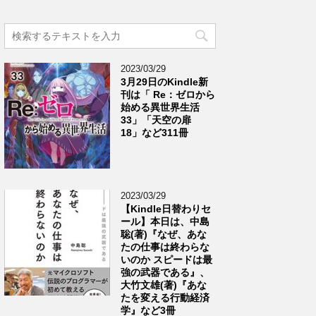
2023/03/29
3月29日のKindle新
刊は「 Re：ゼロから
始める異世界生活
33」「天空の扉
18」など311冊
2023/03/29
【Kindle日替わりセ
ール】本日は、中島
聡(著)『なぜ、あな
たの仕事は終わらな
いのか スピードは最
強の武器である』、
大竹文雄(著)『あな
たを変える行動経済
学』など3冊