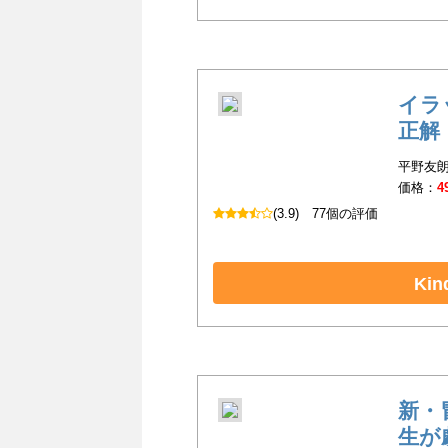
イラ
正解
平野友朗
価格：
4
(3.9)
77個の評価
Ki
新・
生が