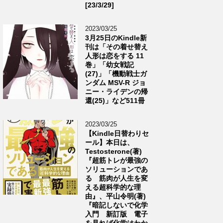
[23/3/29]
2023/03/25
3月25日のKindle新
刊は「その着せ替え
人形は恋をする 11
巻」「幼女戦記
(27)」「機動戦士ガ
ンダム MSV-R ジョ
ニー・ライデンの帰
還(25)」など511冊
2023/03/25
【Kindle日替わりセ
ール】本日は、
Testosterone(著)
『超筋トレが最強の
ソリューションであ
る 筋肉が人生を変
える超科学的な理
由』、平山令明(著)
『暗記しないで化学
入門 新訂版 電子
を見れば化学はわか