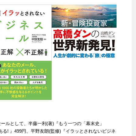
わりセールとして、半藤一利(著)『もう一つの「幕末史」
る! 』499円、平野友朗(監修)『イラッとされないビジネ