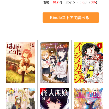
価格：
617
円 ポイント：
6
pt（
0%
）
Kindleストアで調べる