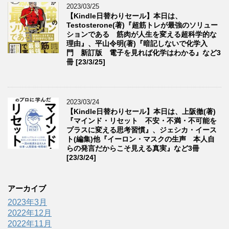
2023/03/25
【Kindle日替わりセール】本日は、
Testosterone(著)『超筋トレが最強のソリュー
ションである 筋肉が人生を変える超科学的な
理由』、平山令明(著)『暗記しないで化学入
門 新訂版 電子を見れば化学はわかる』など3
冊 [23/3/25]
2023/03/24
【Kindle日替わりセール】本日は、上阪徹(著)
『マインド・リセット 不安・不満・不可能を
プラスに変える思考習慣』、ジェシカ・イース
ト(編集)他『イーロン・マスクの生声 本人自
らの発言だからこそ見える真実』など3冊
[23/3/24]
アーカイブ
2023年3月
2022年12月
2022年11月