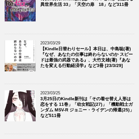
異世界生活 33」「天空の扉 18」など311冊
2023/03/29
【Kindle日替わりセール】本日は、中島聡(著)
『なぜ、あなたの仕事は終わらないのか スピー
ドは最強の武器である』、大竹文雄(著)『あな
たを変える行動経済学』など3冊 [23/3/29]
2023/03/25
3月25日のKindle新刊は「その着せ替え人形は
恋をする 11巻」「幼女戦記(27)」「機動戦士ガ
ンダム MSV-R ジョニー・ライデンの帰還(25)」
など511冊