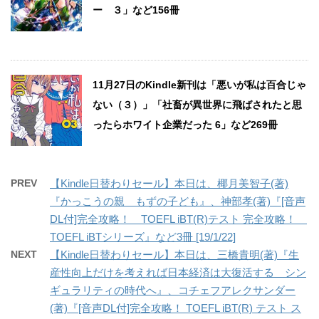
ー ３」など156冊
11月27日のKindle新刊は「悪いが私は百合じゃ
ない（３）」「社畜が異世界に飛ばされたと思
ったらホワイト企業だった 6」など269冊
PREV
【Kindle日替わりセール】本日は、椰月美智子(著)
『かっこうの親 もずの子ども』、神部孝(著)『[音声
DL付]完全攻略！ TOEFL iBT(R)テスト 完全攻略！
TOEFL iBTシリーズ』など3冊 [19/1/22]
NEXT
【Kindle日替わりセール】本日は、三橋貴明(著)『生
産性向上だけを考えれば日本経済は大復活する シン
ギュラリティの時代へ』、コチェフアレクサンダー
(著)『[音声DL付]完全攻略！ TOEFL iBT(R) テスト ス