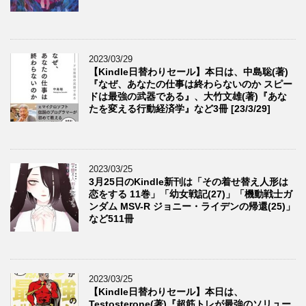
2023/03/29
【Kindle日替わりセール】本日は、中島聡(著)
『なぜ、あなたの仕事は終わらないのか スピー
ドは最強の武器である』、大竹文雄(著)『あな
たを変える行動経済学』など3冊 [23/3/29]
2023/03/25
3月25日のKindle新刊は「その着せ替え人形は
恋をする 11巻」「幼女戦記(27)」「機動戦士ガ
ンダム MSV-R ジョニー・ライデンの帰還(25)」
など511冊
2023/03/25
【Kindle日替わりセール】本日は、
Testosterone(著)『超筋トレが最強のソリュー