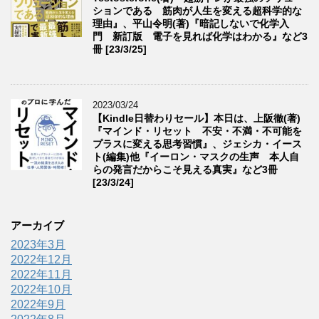
ションである 筋肉が人生を変える超科学的な
理由』、平山令明(著)『暗記しないで化学入
門 新訂版 電子を見れば化学はわかる』など3
冊 [23/3/25]
2023/03/24
【Kindle日替わりセール】本日は、上阪徹(著)
『マインド・リセット 不安・不満・不可能を
プラスに変える思考習慣』、ジェシカ・イース
ト(編集)他『イーロン・マスクの生声 本人自
らの発言だからこそ見える真実』など3冊
[23/3/24]
アーカイブ
2023年3月
2022年12月
2022年11月
2022年10月
2022年9月