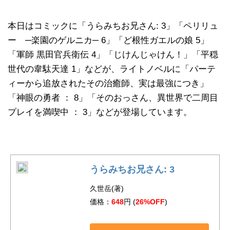
本日はコミックに「うらみちお兄さん: 3」「ペリリュ
ー ─楽園のゲルニカ─ 6」「ど根性ガエルの娘 5」
「軍師 黒田官兵衛伝 4」「じけんじゃけん！」「平穏
世代の韋駄天達 1」などが、ライトノベルに「パーテ
ィーから追放されたその治癒師、実は最強につき」
「神眼の勇者 ： 8」「そのおっさん、異世界で二周目
プレイを満喫中 ： 3」などが登場しています。
うらみちお兄さん: 3
久世岳(著)
価格：
648
円 (
26%OFF
)