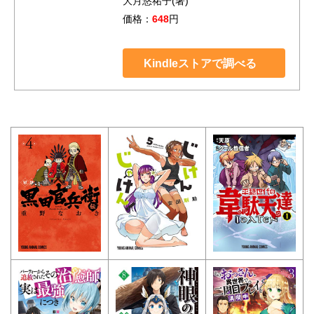
大月悠祐子(著)
価格：
648
円
Kindleストアで調べる