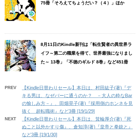
75冊「そろえてちょうだい？（４）」ほか
8月11日のKindle新刊は「転生賢者の異世界ラ
イフ～第二の職業を得て、世界最強になりまし
た～ 13巻」「不徳のギルド 8巻」など451冊
PREV
【Kindle日替わりセール】本日は、村田紘子(著)『デ
キる男は、なぜバーに通うのか？ －大人の粋なBar
の愉しみ方－』、田畑晃子(著)『採用側のホンネを見
抜く 超転職術』など3冊 [19/1/29]
NEXT
【Kindle日替わりセール】本日は、箕輪厚介(著)『死
ぬこと以外かすり傷』、倉知淳(著)『皇帝と拳銃と』
など3冊 [19/1/30]