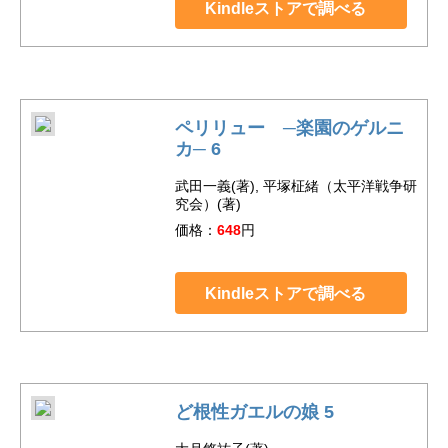
Kindleストアで調べる
ペリリュー ─楽園のゲルニ
カ─ 6
武田一義(著), 平塚柾緒（太平洋戦争研
究会）(著)
価格：
648
円
Kindleストアで調べる
ど根性ガエルの娘 5