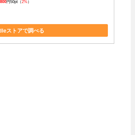
,800
円50pt（
2%
）
ndleストアで調べる