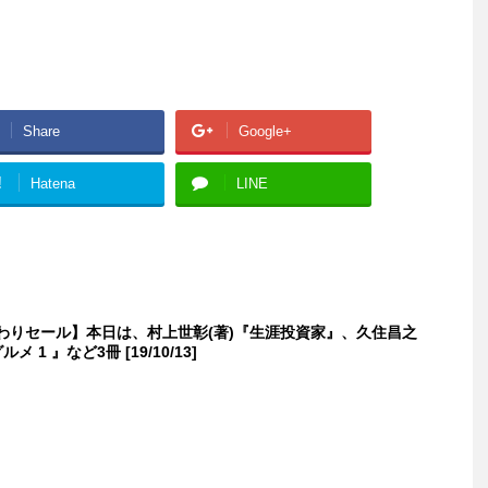
Share
Google+
!
Hatena
LINE
日替わりセール】本日は、村上世彰(著)『生涯投資家』、久住昌之
メ 1 』など3冊 [19/10/13]