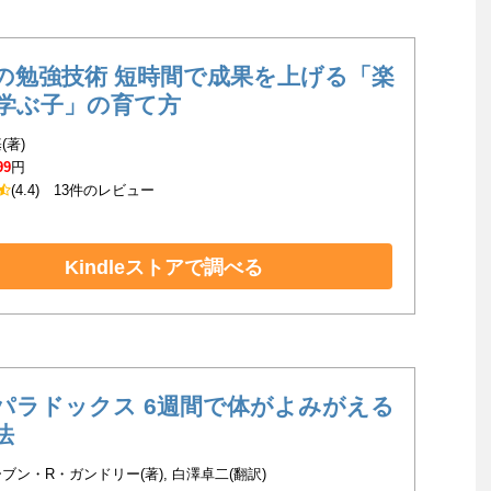
の勉強技術 短時間で成果を上げる「楽
学ぶ子」の育て方
(著)
99
円
(4.4)
13件のレビュー
Kindleストアで調べる
パラドックス 6週間で体がよみがえる
法
ブン・R・ガンドリー(著), 白澤卓二(翻訳)