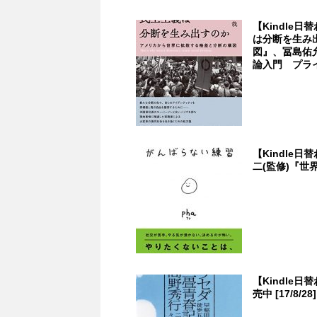
【Kindle
は分断を生み
図』、冨島佑
論入門 プライ
【Kindle
二(監修)『世界
【Kindle
売中 [17/8/28]