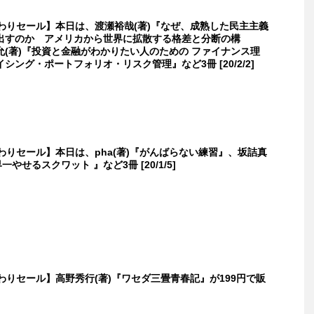
日替わりセール】本日は、渡瀬裕哉(著)『なぜ、成熟した民主主義
出すのか アメリカから世界に拡散する格差と分断の構
允(著)『投資と金融がわかりたい人のための ファイナンス理
シング・ポートフォリオ・リスク管理』など3冊 [20/2/2]
日替わりセール】本日は、pha(著)『がんばらない練習』、坂詰真
一やせるスクワット 』など3冊 [20/1/5]
日替わりセール】高野秀行(著)『ワセダ三畳青春記』が199円で販