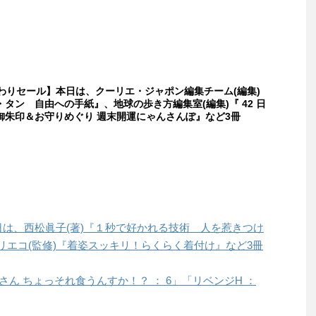
日替わりセール】本日は、クーリエ・ジャポン編集チーム(編集)
タン 自由への手紙』、地球の歩き方編集室(編集)『 42 日
御朱印＆お守りめぐり 週末開運にゃんさんぽ』など3冊
本日は、西松眞子(著)『１秒で好かれる技術 人を惹きつけ
リエコ(監修)『着姿スッキリ！らくらく着付け』など3冊
桐谷さん ちょっそれ食うんすか！？ ： 6」「リベンジH ：