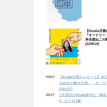
【Kindle
『オードリー・
本全国ねこの
[22/9/14]
PREV
【Kindle日替わりセール】
る自分の魅せ方30』、オハラ
[19/1/27]
NEXT
1月28日のKindle新刊は「
9」など111冊