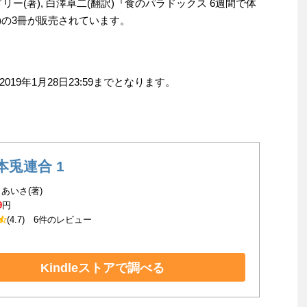
ドリー(著), 白澤卓二(翻訳)『食のパラドックス 6週間で体
F)の3冊が販売されています。
9年1月28日23:59までとなります。
本兎連合 1
あいさ(著)
9
円
(4.7)
6件のレビュー
Kindleストアで調べる