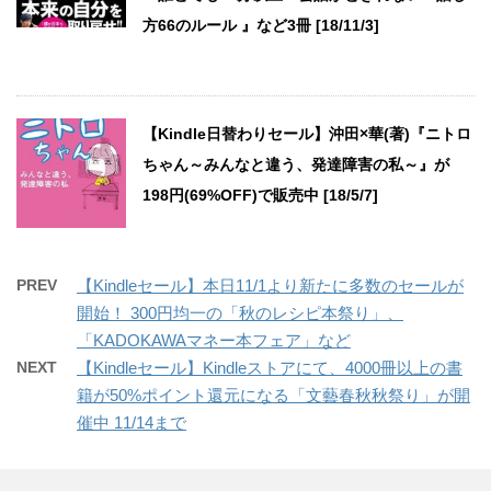
方66のルール 』など3冊 [18/11/3]
【Kindle日替わりセール】沖田×華(著)『ニトロ
ちゃん～みんなと違う、発達障害の私～』が
198円(69%OFF)で販売中 [18/5/7]
PREV
【Kindleセール】本日11/1より新たに多数のセールが
開始！ 300円均一の「秋のレシピ本祭り」、
「KADOKAWAマネー本フェア」など
NEXT
【Kindleセール】Kindleストアにて、4000冊以上の書
籍が50%ポイント還元になる「文藝春秋秋祭り」が開
催中 11/14まで