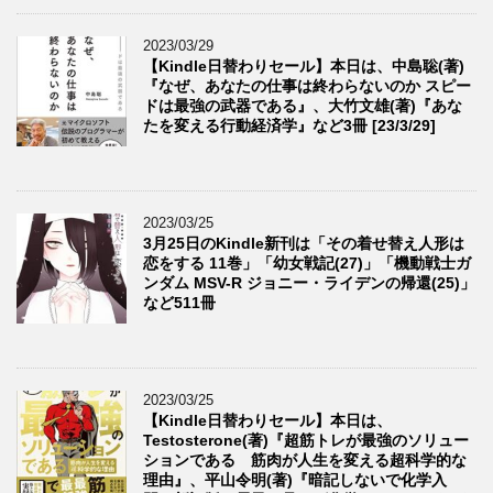
2023/03/29
【Kindle日替わりセール】本日は、中島聡(著)
『なぜ、あなたの仕事は終わらないのか スピー
ドは最強の武器である』、大竹文雄(著)『あな
たを変える行動経済学』など3冊 [23/3/29]
2023/03/25
3月25日のKindle新刊は「その着せ替え人形は
恋をする 11巻」「幼女戦記(27)」「機動戦士ガ
ンダム MSV-R ジョニー・ライデンの帰還(25)」
など511冊
2023/03/25
【Kindle日替わりセール】本日は、
Testosterone(著)『超筋トレが最強のソリュー
ションである 筋肉が人生を変える超科学的な
理由』、平山令明(著)『暗記しないで化学入