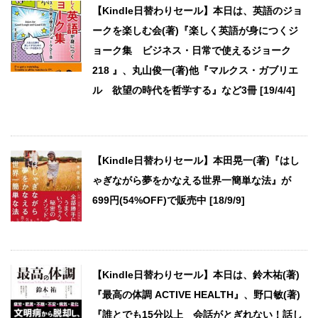
【Kindle日替わりセール】本日は、英語のジョ
ークを楽しむ会(著)『楽しく英語が身につくジ
ョーク集 ビジネス・日常で使えるジョーク
218 』、丸山俊一(著)他『マルクス・ガブリエ
ル 欲望の時代を哲学する』など3冊 [19/4/4]
【Kindle日替わりセール】本田晃一(著)『はし
ゃぎながら夢をかなえる世界一簡単な法』が
699円(54%OFF)で販売中 [18/9/9]
【Kindle日替わりセール】本日は、鈴木祐(著)
『最高の体調 ACTIVE HEALTH』、野口敏(著)
『誰とでも15分以上 会話がとぎれない！話し