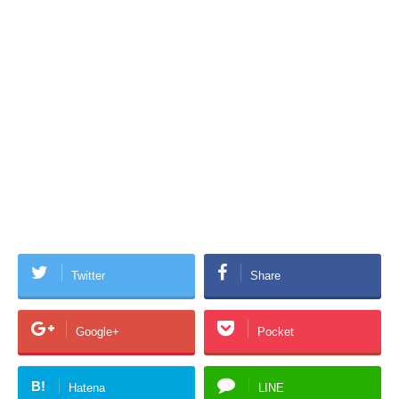
Twitter
Share
Google+
Pocket
B!
Hatena
LINE