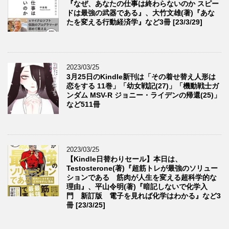
『なぜ、あなたの仕事は終わらないのか スピー
ドは最強の武器である』、大竹文雄(著)『あな
たを変える行動経済学』など3冊 [23/3/29]
2023/03/25
3月25日のKindle新刊は「その着せ替え人形は
恋をする 11巻」「幼女戦記(27)」「機動戦士ガ
ンダム MSV-R ジョニー・ライデンの帰還(25)」
など511冊
2023/03/25
【Kindle日替わりセール】本日は、
Testosterone(著)『超筋トレが最強のソリュー
ションである 筋肉が人生を変える超科学的な
理由』、平山令明(著)『暗記しないで化学入
門 新訂版 電子を見れば化学はわかる』など3
冊 [23/3/25]