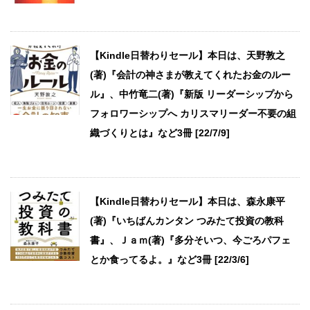
【Kindle日替わりセール】本日は、天野敦之
(著)『会計の神さまが教えてくれたお金のルー
ル』、中竹竜二(著)『新版 リーダーシップから
フォロワーシップへ カリスマリーダー不要の組
織づくりとは』など3冊 [22/7/9]
【Kindle日替わりセール】本日は、森永康平
(著)『いちばんカンタン つみたて投資の教科
書』、Ｊａｍ(著)『多分そいつ、今ごろパフェ
とか食ってるよ。』など3冊 [22/3/6]