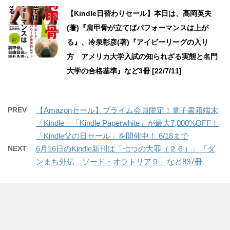
【Kindle日替わりセール】本日は、高岡英夫
(著)『肩甲骨が立てばパフォーマンスは上が
る』、冷泉彰彦(著)『アイビーリーグの入り
方 アメリカ大学入試の知られざる実態と名門
大学の合格基準』など3冊 [22/7/11]
PREV
【Amazonセール】プライム会員限定！電子書籍端末
「Kindle」「Kindle Paperwhite」が最大7,000%OFF！
「Kindle父の日セール」を開催中！ 6/18まで
NEXT
6月16日のKindle新刊は「七つの大罪（２６）」「ダ
ンまち外伝 ソード・オラトリア９」など897冊