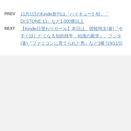
PREV
11月1日のKindle新刊は「ハイキュー!! 40」「
Dr.STONE 13」など1,000冊以上
NEXT
【Kindle日替わりセール】本日は、曽根翔太(著)『今
すぐ話したくなる知的雑学 知識の殿堂』、フジタ
(著)『ファミコンに育てられた男』など3冊 [19/11/1]