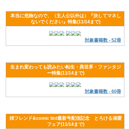
本当に危険なので、（主人公以外は）『決してマネし
ないでください』特集(11/14まで)
対象書籍数 - 52冊
生まれ変わっても読みたい転生・異世界・ファンタジ
ー特集(11/14まで)
対象書籍数 - 60冊
姉フレンド&comic tint最新号配信記念 とろける溺愛
フェア(11/14まで)