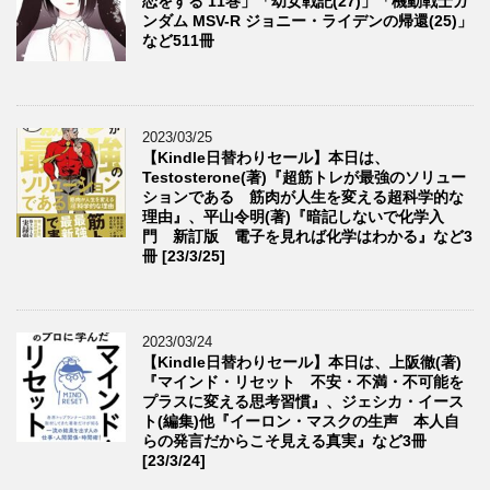
恋をする 11巻」「幼女戦記(27)」「機動戦士ガ
ンダム MSV-R ジョニー・ライデンの帰還(25)」
など511冊
2023/03/25
【Kindle日替わりセール】本日は、
Testosterone(著)『超筋トレが最強のソリュー
ションである 筋肉が人生を変える超科学的な
理由』、平山令明(著)『暗記しないで化学入
門 新訂版 電子を見れば化学はわかる』など3
冊 [23/3/25]
2023/03/24
【Kindle日替わりセール】本日は、上阪徹(著)
『マインド・リセット 不安・不満・不可能を
プラスに変える思考習慣』、ジェシカ・イース
ト(編集)他『イーロン・マスクの生声 本人自
らの発言だからこそ見える真実』など3冊
[23/3/24]