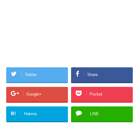
Twitter
Share
Google+
Pocket
B!
Hatena
LINE