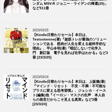
ンダム MSV-R ジョニー・ライデンの帰還(25)」
など511冊
2023/03/25
【Kindle日替わりセール】本日は、
Testosterone(著)『超筋トレが最強のソリュー
ションである 筋肉が人生を変える超科学的な
理由』、平山令明(著)『暗記しないで化学入
門 新訂版 電子を見れば化学はわかる』など3
冊 [23/3/25]
2023/03/24
【Kindle日替わりセール】本日は、上阪徹(著)
『マインド・リセット 不安・不満・不可能を
プラスに変える思考習慣』、ジェシカ・イース
ト(編集)他『イーロン・マスクの生声 本人自
らの発言だからこそ見える真実』など3冊
[23/3/24]