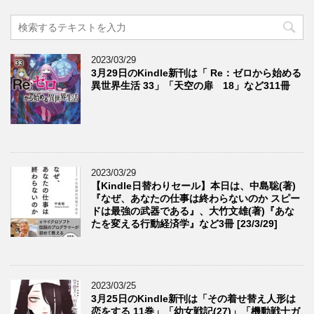
2023/03/29
3月29日のKindle新刊は「 Re：ゼロから始める
異世界生活 33」「天空の扉 18」など311冊
2023/03/29
【Kindle日替わりセール】本日は、中島聡(著)
『なぜ、あなたの仕事は終わらないのか スピー
ドは最強の武器である』、大竹文雄(著)『あな
たを変える行動経済学』など3冊 [23/3/29]
2023/03/25
3月25日のKindle新刊は「その着せ替え人形は
恋をする 11巻」「幼女戦記(27)」「機動戦士ガ