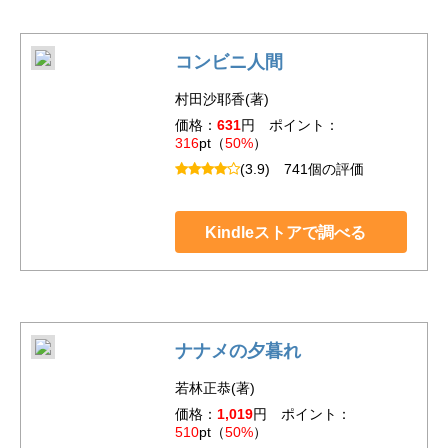
コンビニ人間
村田沙耶香(著)
価格：
631
円 ポイント：
316
pt（
50%
）
(3.9)
741個の評価
Kindleストアで調べる
ナナメの夕暮れ
若林正恭(著)
価格：
1,019
円 ポイント：
510
pt（
50%
）