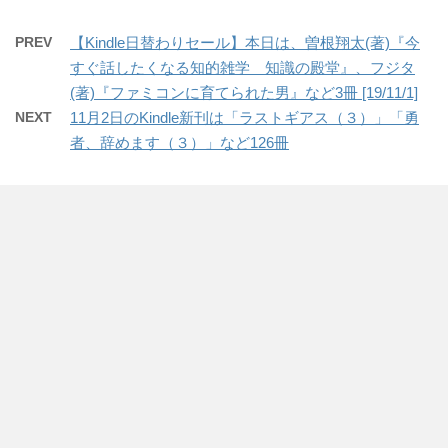
PREV
【Kindle日替わりセール】本日は、曽根翔太(著)『今
すぐ話したくなる知的雑学 知識の殿堂』、フジタ
(著)『ファミコンに育てられた男』など3冊 [19/11/1]
NEXT
11月2日のKindle新刊は「ラストギアス（３）」「勇
者、辞めます（３）」など126冊