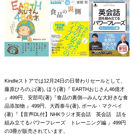
Kindleストアでは12月24日の日替わりセールとして、
藤原ひろのぶ(著), ほう(著)『 EARTHおじさん46億才
』499円、安部司(著)『食品の裏側―みんな大好きな食
品添加物 』499円、大西泰斗(著), ポール・マクベイ
(著)『【音声DL付】NHKラジオ英会話 英会話 話を
組み立てるパワーフレーズ トレーニング編 』499円
の3冊が販売されています。