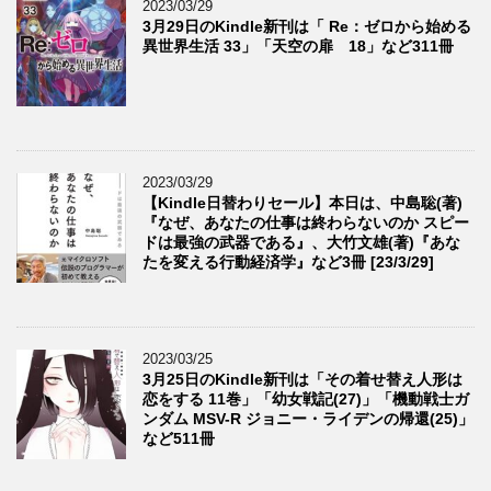
2023/03/29
3月29日のKindle新刊は「 Re：ゼロから始める
異世界生活 33」「天空の扉 18」など311冊
2023/03/29
【Kindle日替わりセール】本日は、中島聡(著)
『なぜ、あなたの仕事は終わらないのか スピー
ドは最強の武器である』、大竹文雄(著)『あな
たを変える行動経済学』など3冊 [23/3/29]
2023/03/25
3月25日のKindle新刊は「その着せ替え人形は
恋をする 11巻」「幼女戦記(27)」「機動戦士ガ
ンダム MSV-R ジョニー・ライデンの帰還(25)」
など511冊