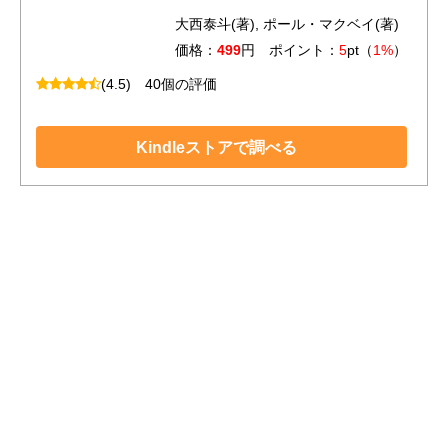
大西泰斗(著), ポール・マクベイ(著)
価格：
499
円 ポイント：
5
pt（
1%
）
(4.5)
40個の評価
Kindleストアで調べる