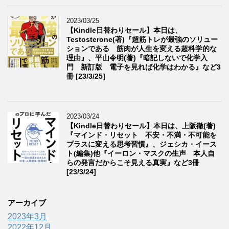
2023/03/25
【Kindle日替わりセール】本日は、
Testosterone(著)『超筋トレが最強のソリュー
ションである 筋肉が人生を変える超科学的な
理由』、平山令明(著)『暗記しないで化学入
門 新訂版 電子を見れば化学はわかる』など3
冊 [23/3/25]
2023/03/24
【Kindle日替わりセール】本日は、上阪徹(著)
『マインド・リセット 不安・不満・不可能を
プラスに変える思考習慣』、ジェシカ・イース
ト(編集)他『イーロン・マスクの生声 本人自
らの発言だからこそ見える真実』など3冊
[23/3/24]
アーカイブ
2023年3月
2022年12月