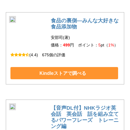
食品の裏側―みんな大好きな
食品添加物
安部司(著)
価格：
499
円 ポイント：
5
pt（
1%
）
(4.4)
675個の評価
Kindleストアで調べる
【音声DL付】NHKラジオ英
会話 英会話 話を組み立て
るパワーフレーズ トレーニ
ング編