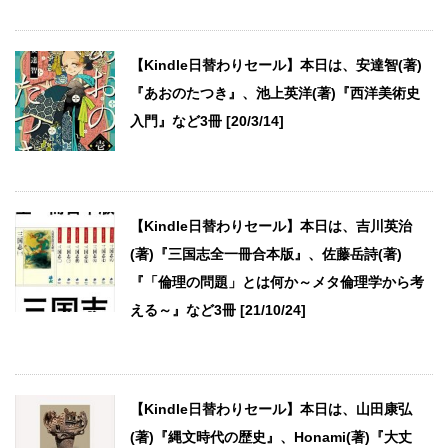
【Kindle日替わりセール】本日は、安達智(著)
『あおのたつき』、池上英洋(著)『西洋美術史
入門』など3冊 [20/3/14]
【Kindle日替わりセール】本日は、吉川英治
(著)『三国志全一冊合本版』、佐藤岳詩(著)
『「倫理の問題」とは何か～メタ倫理学から考
える～』など3冊 [21/10/24]
【Kindle日替わりセール】本日は、山田康弘
(著)『縄文時代の歴史』、Honami(著)『大丈