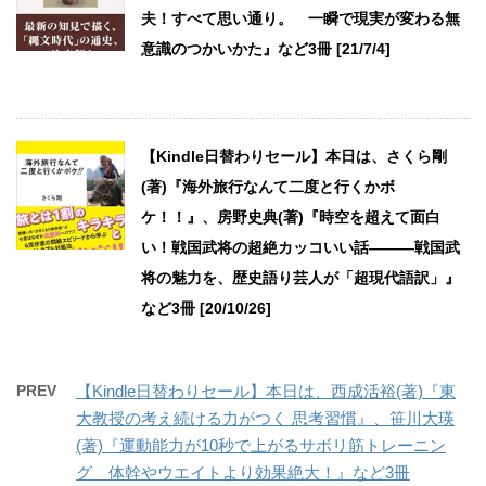
夫！すべて思い通り。 一瞬で現実が変わる無
意識のつかいかた』など3冊 [21/7/4]
【Kindle日替わりセール】本日は、さくら剛
(著)『海外旅行なんて二度と行くかボ
ケ！！』、房野史典(著)『時空を超えて面白
い！戦国武将の超絶カッコいい話―――戦国武
将の魅力を、歴史語り芸人が「超現代語訳」』
など3冊 [20/10/26]
PREV
【Kindle日替わりセール】本日は、西成活裕(著)『東
大教授の考え続ける力がつく 思考習慣』、笹川大瑛
(著)『運動能力が10秒で上がるサボリ筋トレーニン
グ 体幹やウエイトより効果絶大！』など3冊